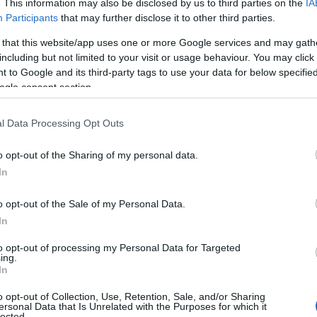
αι Ρυάκιο – Δείτ
. This information may also be disclosed by us to third parties on the
IA
Participants
that may further disclose it to other third parties.
 that this website/app uses one or more Google services and may gath
including but not limited to your visit or usage behaviour. You may click 
 to Google and its third-party tags to use your data for below specifi
ogle consent section.
α
,
Προσεχείς Εκδηλώσεις
,
Τοπική Επικαιρότητα
Reading T
l Data Processing Opt Outs
News
και μάθετε πρώτοι όλες τις ειδήσε
o opt-out of the Sharing of my personal data.
In
o opt-out of the Sale of my Personal Data.
In
to opt-out of processing my Personal Data for Targeted
ing.
In
o opt-out of Collection, Use, Retention, Sale, and/or Sharing
. Κοζάνης πληροφορεί όσους δια
ersonal Data that Is Unrelated with the Purposes for which it
lected.