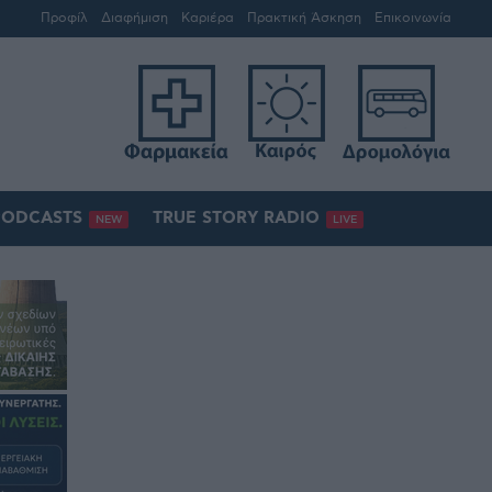
Προφίλ
Διαφήμιση
Καριέρα
Πρακτική Άσκηση
Επικοινωνία
PODCASTS
TRUE STORY RADIO
NEW
LIVE