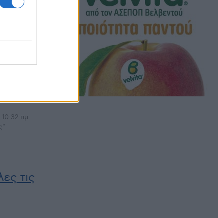
ν
Αρρυθμία
ς Τ.Κ.
Δείτε
 10:32 πμ
ς"
ες τις