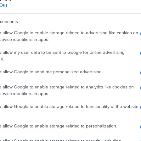
Out
ηριοποιούνται στις Τοπικές Κοινό
Δημητρίου και του Ρυακίου, ότι τ
consents
o allow Google to enable storage related to advertising like cookies on
ή 27 Οκτωβρίου 2023 λόγω
evice identifiers in apps.
τισμένης διακοπής ηλεκτρικού
o allow my user data to be sent to Google for online advertising
από τον ΔΕΔΔΗΕ Α.Ε. και στα
s.
ια της, από τις 08.00 έως τις 1
to allow Google to send me personalized advertising.
ρρυθμία και πιθανή διακοπή
o allow Google to enable storage related to analytics like cookies on
evice identifiers in apps.
ης.
o allow Google to enable storage related to functionality of the website
αποκατάσταση της υδροδότησης
o allow Google to enable storage related to personalization.
οιηθεί σταδιακά μετά την
o allow Google to enable storage related to security, including