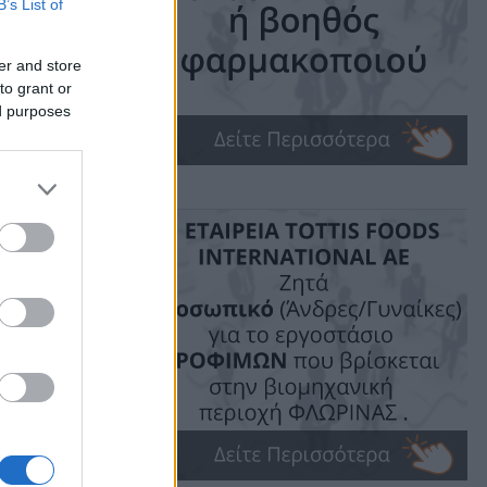
ε
B’s List of
er and store
to grant or
ed purposes
ime: 1 min read
ις!
μένουν