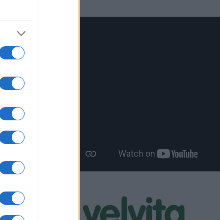
τητες
ην
4.30 θα
 θα