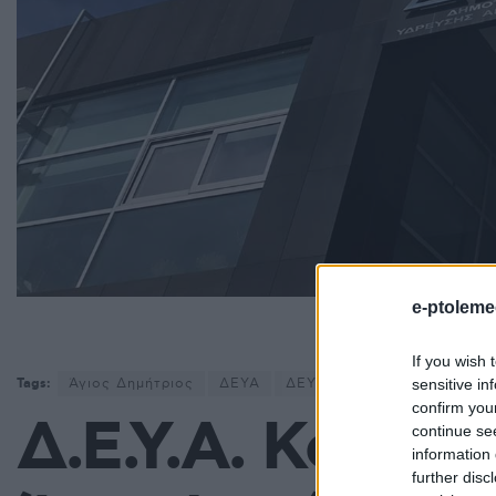
e-ptoleme
If you wish 
sensitive in
Tags:
Άγιος Δημήτριος
ΔΕΥΑ
ΔΕΥΑ Κοζάνης
ΔΕΥΑΚ
confirm you
Δ.Ε.Υ.Α. Κοζάνη
continue se
information 
further disc