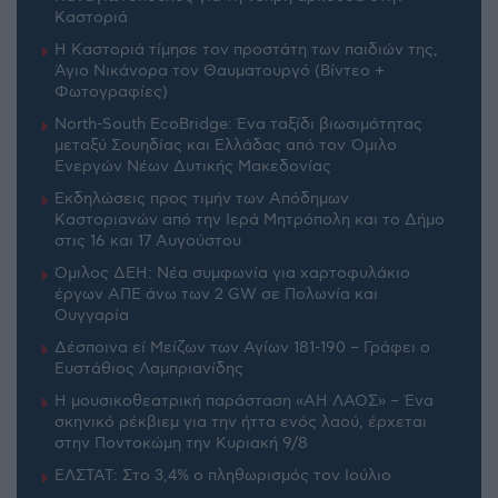
Καστοριά
Η Καστοριά τίμησε τον προστάτη των παιδιών της,
Άγιο Νικάνορα τον Θαυματουργό (Βίντεο +
Φωτογραφίες)
North-South EcoBridge: Ένα ταξίδι βιωσιμότητας
μεταξύ Σουηδίας και Ελλάδας από τον Όμιλο
Ενεργών Νέων Δυτικής Μακεδονίας
Εκδηλώσεις προς τιμήν των Απόδημων
Καστοριανών από την Ιερά Μητρόπολη και το Δήμο
στις 16 και 17 Αυγούστου
Όμιλος ΔΕΗ: Νέα συμφωνία για χαρτοφυλάκιο
έργων ΑΠΕ άνω των 2 GW σε Πολωνία και
Ουγγαρία
Δέσποινα εί Μείζων των Αγίων 181-190 – Γράφει ο
Ευστάθιος Λαμπριανίδης
Η μουσικοθεατρική παράσταση «ΑΗ ΛΑΟΣ» – Ένα
σκηνικό ρέκβιεμ για την ήττα ενός λαού, έρχεται
στην Ποντοκώμη την Κυριακή 9/8
ΕΛΣΤΑΤ: Στο 3,4% ο πληθωρισμός τον Ιούλιο