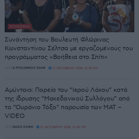
ΚΟΙΝΩΝΊΑ
Συνάντηση του Βουλευτή Φλώρινας
Κωνσταντίνου Σέλτσα με εργαζομένους του
προγράμματος «Βοήθεια στο Σπίτι»
ΑΠΌ
E-PTOLEMEOS TEAM
21 ΟΚΤΩΒΡΊΟΥ 2018, 12:18 ΜΜ
Αμύνταιο: Πορεία του “Ιερού Λόχου” κατά
της ίδρυσης “Μακεδονικού Συλλόγου” από
το “Ουράνιο Τόξο” παρουσία των ΜΑΤ –
VIDEO
ΑΠΌ
ΒΆΣΩ ΣΆΦΗ
21 ΟΚΤΩΒΡΊΟΥ 2018, 12:09 ΠΜ