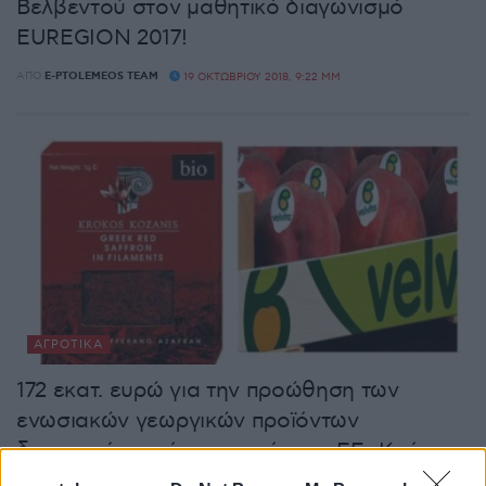
Βελβεντού στον μαθητικό διαγωνισμό
EUREGION 2017!
ΑΠΌ
E-PTOLEMEOS TEAM
19 ΟΚΤΩΒΡΊΟΥ 2018, 9:22 ΜΜ
ΑΓΡΟΤΙΚΆ
172 εκατ. ευρώ για την προώθηση των
ενωσιακών γεωργικών προϊόντων
διατροφής εντός και εκτός της ΕΕ -Κρόκος
& Βελβεντός στα εγκεκριμένα από Δυτική