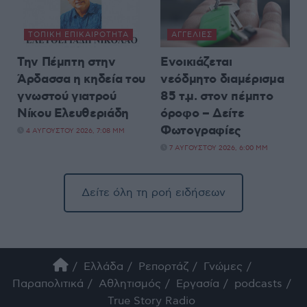
ΤΟΠΙΚΉ ΕΠΙΚΑΙΡΌΤΗΤΑ
ΑΓΓΕΛΊΕΣ
Την Πέμπτη στην
Ενοικιάζεται
Άρδασσα η κηδεία του
νεόδμητο διαμέρισμα
γνωστού γιατρού
85 τ.μ. στον πέμπτο
Νίκου Ελευθεριάδη
όροφο – Δείτε
Φωτογραφίες
4 ΑΥΓΟΎΣΤΟΥ 2026, 7:08 ΜΜ
7 ΑΥΓΟΎΣΤΟΥ 2026, 6:00 ΜΜ
Δείτε όλη τη ροή ειδήσεων
Ελλάδα
Ρεπορτάζ
Γνώμες
Παραπολιτικά
Αθλητισμός
Εργασία
podcasts
True Story Radio