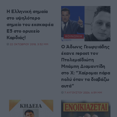
ΚΟΙΝΩΝΊΑ
Η Ελληνική σημαία
στο υψηλότερο
σημείο του εκσκαφέα
Ε5 στο ορυχείο
Καρδιάς!
ΚΟΙΝΩΝΊΑ
22 ΟΚΤΩΒΡΊΟΥ 2018, 3:52 ΜΜ
Ο Άδωνις Γεωργιάδης
έκανε repost τον
Πτολεμαϊδιώτη
Μπάμπη Διαμαντίδη
στο X: “Χαίρομαι πάρα
πολύ όταν τα διαβάζω
αυτά”
7 ΑΥΓΟΎΣΤΟΥ 2026, 6:59 ΜΜ