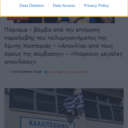
Data Deletion
Data Access
Privacy Policy
ΚΟΙΝΩΝΊΑ
Πόρισμα – βόμβα από την επιτροπή
παραλαβής του πολυμηχανήματος της
λίμνης Καστοριάς – «Αποκλίνει από τους
όρους της σύμβασης» – «Υπάρχουν μεγάλες
αποκλίσεις»
ΑΠΌ
E-PTOLEMEOS TEAM
19 ΟΚΤΩΒΡΊΟΥ 2018, 8:58 ΠΜ