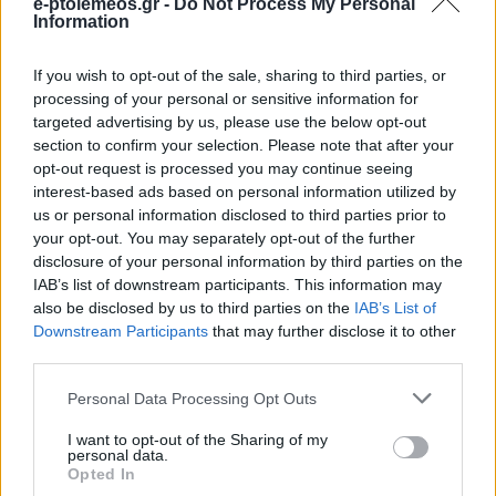
e-ptolemeos.gr -
Do Not Process My Personal
Information
Μακεδονία
ΑΠΌ
E-PTOLEMEOS TEAM
If you wish to opt-out of the sale, sharing to third parties, or
19 ΟΚΤΩΒΡΊΟΥ 2018, 5:53 ΜΜ - ΕΝΗΜΕΡΏΘΗΚΕ ΣΤΙΣ 14 ΑΠΡΙΛΊΟΥ 2026, 7:01 ΜΜ
processing of your personal or sensitive information for
targeted advertising by us, please use the below opt-out
section to confirm your selection. Please note that after your
opt-out request is processed you may continue seeing
interest-based ads based on personal information utilized by
us or personal information disclosed to third parties prior to
your opt-out. You may separately opt-out of the further
disclosure of your personal information by third parties on the
IAB’s list of downstream participants. This information may
also be disclosed by us to third parties on the
IAB’s List of
Downstream Participants
that may further disclose it to other
third parties.
ΚΟΙΝΩΝΊΑ
Please note that this website/app uses one or more Google
Εθελοντική Αιμοδοσία στο ΚΨΜ του
Personal Data Processing Opt Outs
services and may gather and store information including but
Στρατοπέδου Μακεδονομάχων Κοζάνης, τη
not limited to your visit or usage behaviour. You may click to
I want to opt-out of the Sharing of my
personal data.
Δευτέρα
grant or deny consent to Google and its third-party tags to
Opted In
use your data for below specified purposes in below Google