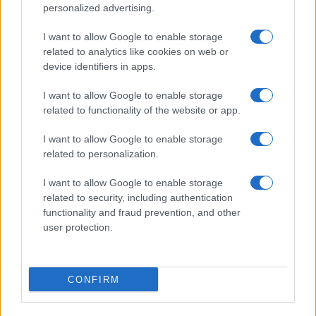
Το πόρισμα της επιτροπής που δεν
personalized advertising.
παραλαμβάνει το πολυμηχάνημα για τη
I want to allow Google to enable storage
λίμνη Καστοριάς
related to analytics like cookies on web or
device identifiers in apps.
ΑΠΌ
E-PTOLEMEOS TEAM
19 ΟΚΤΩΒΡΊΟΥ 2018, 10:47 ΠΜ
I want to allow Google to enable storage
related to functionality of the website or app.
Το 2ο βραβείο απέσπασε το 4ο
Νηπιαγωγείο Κοζάνης στον μαθητικό
I want to allow Google to enable storage
related to personalization.
διαγωνισμό “Europe in my Region”
I want to allow Google to enable storage
ΑΠΌ
E-PTOLEMEOS TEAM
19 ΟΚΤΩΒΡΊΟΥ 2018, 10:05 ΠΜ
related to security, including authentication
functionality and fraud prevention, and other
user protection.
CONFIRM