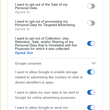
ΑΠΌ
E-PTOLEMEOS TEAM
19 ΟΚΤΩΒΡΊΟΥ 2018, 1:01 ΜΜ
consent section.
I want to opt-out of the Sale of my
Personal Data.
Opted In
I want to opt-out of processing my
Personal Data for Targeted Advertising.
Opted In
I want to opt-out of Collection, Use,
Retention, Sale, and/or Sharing of my
Personal Data that Is Unrelated with the
Purposes for which it was collected.
Opted Out
ΚΟΙΝΩΝΊΑ
Google consents
Δήμος Εορδαίας: Χορήγηση βεβαιώσεων
I want to allow Google to enable storage
related to advertising like cookies on web or
για την έκδοση αδειών απόσταξης – Δείτε
device identifiers in apps.
τις ημερομηνίες
I want to allow my user data to be sent to
ΑΠΌ
E-PTOLEMEOS TEAM
19 ΟΚΤΩΒΡΊΟΥ 2018, 11:05 ΠΜ
Google for online advertising purposes.
I want to allow Google to send me