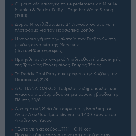
Οι μουσικές επιλογές του e-ptolemeos.gr: Mireille
Mathieu & Patrick Duffy – Together We’re Strong
(1983)
Δόμνα Μιχαηλίδου: Στις 24 Αυγούστου ανοίγει η
πλατφόρμα για τον Προσωπικό Βοηθό
Η νεολαία γέμισε την πλατεία των Γρεβενών στη
μεγάλη συναυλία της Marseaux
(Βίντεο+Φωτογραφίες)
Προήχθη σε Αστυνομικό Υποδιευθυντή ο Διοικητής
της Τροχαίας Πτολεμαΐδας Σπύρος Τάσιος
Το Daddy Cool Party επιστρέφει στην Κοζάνη την
Παρασκευή 21/8
Α.Ο. ΠΑΝΑΤΟΛΙΚΟΣ: Γαβρίλος Σιδηρόπουλος και
Αναστασία Ευθυμιάδου σε μια μουσική βραδιά την
Πέμπτη 20/8
Αρχιερατική Θεία Λειτουργία στη Βασιλική του
Αγίου Αχιλλίου Πρεσπών για τα 1.400 χρόνια του
Ακαθίστου Ύμνου
“Έφταιγε η αρκούδα…???” – Ο Νίκος
Παναγιωτόπουλος για τη νεκρή αρκούδα στην