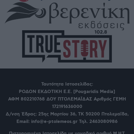
Ταυτότητα Ιστοσελίδας:
ΡΟΔΟΝ ΕΚΔΟΤΙΚΗ Ε.Ε. [Pougaridis Media]
ΑΦΜ 802210768
ΔΟΥ ΠΤΟΛΕΜΑΪΔΑΣ Αριθμός ΓΕΜΗ
172191636000
Δ/νση Έδρας: 25ης Μαρτίου 36,
ΤΚ 50200 Πτολεμαΐδα,
Email: info@e-ptolemeos.gr Τηλ. 2463080986
Πιστοποιημένη Ιστοσελίδα με μοναδικό αριθμό Μ.Η.Τ.