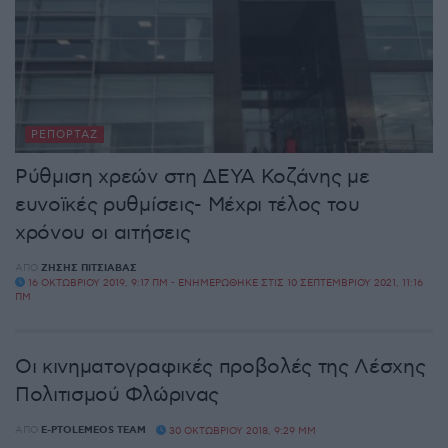
ΡΕΠΟΡΤΆΖ
Ρύθμιση χρεών στη ΔΕΥΑ Κοζάνης με
ευνοϊκές ρυθμίσεις- Μέχρι τέλος του
χρόνου οι αιτήσεις
ΑΠΌ
ΖΉΣΗΣ ΠΙΤΣΙΆΒΑΣ
16 ΟΚΤΩΒΡΊΟΥ 2019, 9:17 ΠΜ - ΕΝΗΜΕΡΏΘΗΚΕ ΣΤΙΣ 10 ΣΕΠΤΕΜΒΡΊΟΥ 2021, 11:16
ΠΜ
Οι κινηματογραφικές προβολές της Λέσχης
Πολιτισμού Φλώρινας
ΑΠΌ
E-PTOLEMEOS TEAM
30 ΟΚΤΩΒΡΊΟΥ 2018, 9:29 ΜΜ