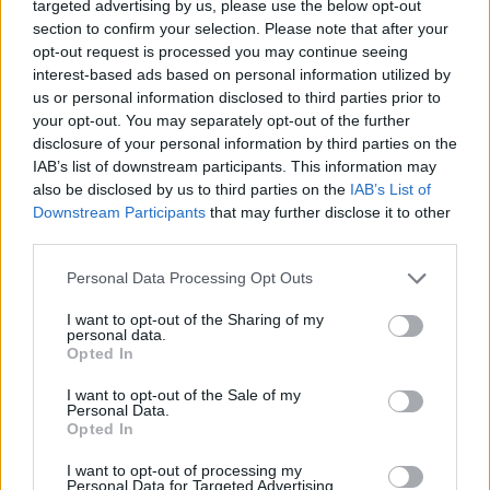
targeted advertising by us, please use the below opt-out
Του Νικολάου Αλέξιου Σαπκάρη
section to confirm your selection. Please note that after your
opt-out request is processed you may continue seeing
ΑΠΌ
ΝΙΚΌΛΑΟΣ ΑΛΈΞΙΟΣ ΣΑΠΚΆΡΗΣ
9 ΝΟΕΜΒΡΊΟΥ 2014, 6:58 ΜΜ
interest-based ads based on personal information utilized by
us or personal information disclosed to third parties prior to
your opt-out. You may separately opt-out of the further
disclosure of your personal information by third parties on the
IAB’s list of downstream participants. This information may
Δημοφιλή
also be disclosed by us to third parties on the
IAB’s List of
Downstream Participants
that may further disclose it to other
third parties.
Πρόγραμμα ανέργων 55+: Πόσα άτομα
θα πάρει ο κάθε Δήμος της Δυτικής
Please note that this website/app uses one or more Google
Personal Data Processing Opt Outs
Μακεδονίας
services and may gather and store information including but
31 ΙΟΥΛΊΟΥ 2026, 7:00 ΜΜ
not limited to your visit or usage behaviour. You may click to
I want to opt-out of the Sharing of my
personal data.
grant or deny consent to Google and its third-party tags to
Σε εργασιακή ομηρία οι 9 εργαζόμενοι
Opted In
use your data for below specified purposes in below Google
των MERE στην Πτολεμαΐδα
consent section.
I want to opt-out of the Sale of my
31 ΙΟΥΛΊΟΥ 2026, 12:45 ΜΜ
Personal Data.
Opted In
Με τη δέουσα λαμπρότητα, η Ιερά
Πανήγυρις επί τη Ανακομιδή των Ιερών
I want to opt-out of processing my
Λειψάνων του Αγίου Πρωτομάρτυρος
Personal Data for Targeted Advertising.