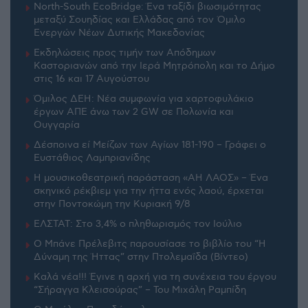
North-South EcoBridge: Ένα ταξίδι βιωσιμότητας
μεταξύ Σουηδίας και Ελλάδας από τον Όμιλο
Ενεργών Νέων Δυτικής Μακεδονίας
Εκδηλώσεις προς τιμήν των Απόδημων
Καστοριανών από την Ιερά Μητρόπολη και το Δήμο
στις 16 και 17 Αυγούστου
Όμιλος ΔΕΗ: Νέα συμφωνία για χαρτοφυλάκιο
έργων ΑΠΕ άνω των 2 GW σε Πολωνία και
Ουγγαρία
Δέσποινα εί Μείζων των Αγίων 181-190 – Γράφει ο
Ευστάθιος Λαμπριανίδης
Η μουσικοθεατρική παράσταση «ΑΗ ΛΑΟΣ» – Ένα
σκηνικό ρέκβιεμ για την ήττα ενός λαού, έρχεται
στην Ποντοκώμη την Κυριακή 9/8
ΕΛΣΤΑΤ: Στο 3,4% ο πληθωρισμός τον Ιούλιο
Ο Μπάνε Πρέλεβιτς παρουσίασε το βιβλίο του “Η
Δύναμη της Ήττας” στην Πτολεμαΐδα (Βίντεο)
Καλά νέα!!! Έγινε η αρχή για τη συνέχεια του έργου
“Σήραγγα Κλεισούρας” – Του Μιχάλη Ραμπίδη