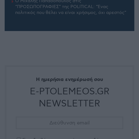
Ο Μιχάλης Παπαδόπουλος στις
“ΠΡΟΣΩΠΟΓΡΑΦΙΕΣ” της POLITICAL: “Ένας
πολιτικός που θέλει να είναι χρήσιμος, όχι αρεστός”
Η ημερήσια ενημέρωσή σου
E-PTOLEMEOS.GR
NEWSLETTER