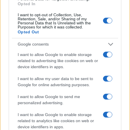
Στεφάνου, στον Ιερό Ναό Αγίου
Opted In
Στεφάνου και Οσίας Παρασκευής
Πτολεμαΐδας (της Κούλας Πουλασιχίδου)
I want to opt-out of Collection, Use,
Retention, Sale, and/or Sharing of my
1 ΑΥΓΟΎΣΤΟΥ 2026, 10:43 ΜΜ
Personal Data that Is Unrelated with the
Purposes for which it was collected.
Opted Out
Google consents
Ροή ειδήσεων
I want to allow Google to enable storage
related to advertising like cookies on web or
Δωρεά Εθελοντικού Συλλόγου στο Γραφείο
device identifiers in apps.
Αντιμετώπισης Ενδοοικογενειακής Βίας του
Αστυνομικού Τμήματος Γρεβενών
I want to allow my user data to be sent to
Μόλις κυκλοφόρησε το νέο βιβλίο του Β. Π.
Google for online advertising purposes.
Καραγιάννη «Ήμερη Βιβλιοκλινοπάλη» από τις
Εκδόσεις Παρέμβαση
I want to allow Google to send me
personalized advertising.
Οι μουσικές επιλογές του e-ptolemeos.gr: Mireille
Mathieu & Patrick Duffy – Together We’re Strong
I want to allow Google to enable storage
(1983)
related to analytics like cookies on web or
Δόμνα Μιχαηλίδου: Στις 24 Αυγούστου ανοίγει η
device identifiers in apps.
πλατφόρμα για τον Προσωπικό Βοηθό