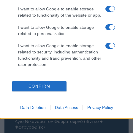
Η νεολαία γέμισε την πλατεία των Γρεβενών στη
I want to allow Google to enable storage
μεγάλη συναυλία της Marseaux
related to functionality of the website or app.
(Βίντεο+Φωτογραφίες)
I want to allow Google to enable storage
Προήχθη σε Αστυνομικό Υποδιευθυντή ο Διοικητής
της Τροχαίας Πτολεμαΐδας Σπύρος Τάσιος
related to personalization.
Το Daddy Cool Party επιστρέφει στην Κοζάνη την
I want to allow Google to enable storage
Παρασκευή 21/8
related to security, including authentication
Α.Ο. ΠΑΝΑΤΟΛΙΚΟΣ: Γαβρίλος Σιδηρόπουλος και
functionality and fraud prevention, and other
Αναστασία Ευθυμιάδου σε μια μουσική βραδιά την
user protection.
Πέμπτη 20/8
Αρχιερατική Θεία Λειτουργία στη Βασιλική του
Αγίου Αχιλλίου Πρεσπών για τα 1.400 χρόνια του
CONFIRM
Ακαθίστου Ύμνου
“Έφταιγε η αρκούδα…???” – Ο Νίκος
Παναγιωτόπουλος για τη νεκρή αρκούδα στην
Καστοριά
Data Deletion
Data Access
Privacy Policy
Η Καστοριά τίμησε τον προστάτη των παιδιών της,
Άγιο Νικάνορα τον Θαυματουργό (Βίντεο +
Φωτογραφίες)