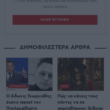
Έχω διαβάσει, κατανοώ και αποδέχομαι τους
όρους χρήσης
ΔΗΜΟΦΙΛΕΣΤΕΡΑ ΑΡΘΡΑ
ΚΟΙΝΩΝΊΑ
ΖΩΉ
Ο Άδωνις Γεωργιάδης
Πώς να κάνεις τους
έκανε repost τον
πάντες να σε
Πτολεμαϊδιώτη
συμπαθήσουν: Ειδικός