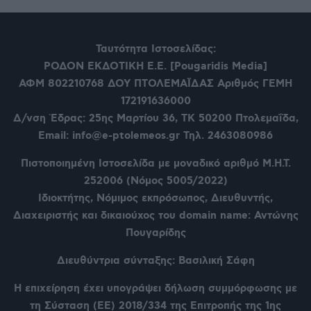
Ταυτότητα Ιστοσελίδας:
ΡΟΔΟΝ ΕΚΔΟΤΙΚΗ Ε.Ε. [Pougaridis Media]
ΑΦΜ 802210768
ΔΟΥ ΠΤΟΛΕΜΑΪΔΑΣ Αριθμός ΓΕΜΗ
172191636000
Δ/νση Έδρας: 25ης Μαρτίου 36,
ΤΚ 50200 Πτολεμαΐδα,
Email: info@e-ptolemeos.gr Τηλ. 2463080986
Πιστοποιημένη Ιστοσελίδα με μοναδικό αριθμό Μ.Η.Τ.
252006 (Νόμος 5005/2022)
Ιδιοκτήτης, Νόμιμος εκπρόσωπος, Διευθυντής,
Διαχειριστής και δικαιούχος του domain name: Αντώνης
Πουγαρίδης
Διευθύντρια σύνταξης: Βασιλική Σάφη
Η επιχείρηση έχει υπογράψει δήλωση συμμόρφωσης με
τη Σύσταση (ΕΕ) 2018/334 της Επιτροπής της 1ης