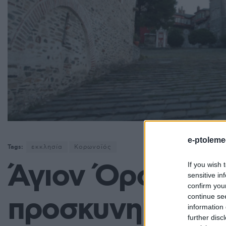
e-ptoleme
Tags:
εκκλησία
Κορωνοϊός
Άγιον Όρος: Απ
If you wish 
sensitive in
confirm you
προσκυνηματικέ
continue se
information 
further disc