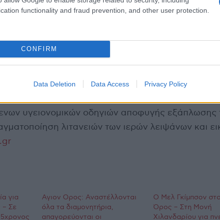
cation functionality and fraud prevention, and other user protection.
Άγιον Όρος θα γίνεται με την επίδειξη της άδειας
άθε μονή.
CONFIRM
, ορίζεται και στο Πρωτάτο και στους ναούς σε όλ
αγρυπνίας από το απόγευμα της Παρασκευής μέχρι 
με παρακλήσεις και προσευχές για την απαλλαγή α
Data Deletion
Data Access
Privacy Policy
ρωνοϊού, καθώς και η – με την τήρηση ,σε κάθε μο
ενων υγειονομικών οδηγιών αποφυγής εξάπλωσης 
αγματοποίηση λιτανειών των ιερών λειψάνων και ει
.gr
ία για
Αγιον Ορος: Αναστέλλονται
Ο Μελ Γκίμπσον στο
 – Σε
όλα τα διαμονητήρια,
Όρος – Στη Μονή
85χρονος
απαγορεύονται οι
Χιλανδαρίου για πν