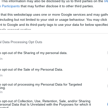
. This information may also be disclosed by us to third parties on the
IA
Participants
that may further disclose it to other third parties.
 that this website/app uses one or more Google services and may gath
including but not limited to your visit or usage behaviour. You may click 
 to Google and its third-party tags to use your data for below specifi
Reading T
ogle consent section.
News
και μάθετε πρώτοι όλες τις ειδήσε
l Data Processing Opt Outs
o opt-out of the Sharing of my personal data.
In
o opt-out of the Sale of my Personal Data.
In
to opt-out of processing my Personal Data for Targeted
 προσκυνηματικών επισκέψεων ως τις 30 Νοεμβρί
ing.
ρά Κοινότητα του Αγίου Όρους, στο πλαίσιο πρόληψ
In
κορωνοϊού.
o opt-out of Collection, Use, Retention, Sale, and/or Sharing
ersonal Data that Is Unrelated with the Purposes for which it
lected.