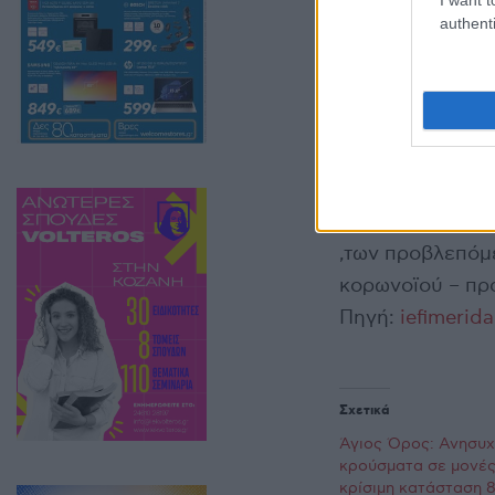
authenti
μοναχών από το 
εκδίδεται από κ
Με άλλη απόφαση
Όρος η τέλεση 
του Σαββάτου, 
πανδημία του κο
,των προβλεπόμ
κορωνοϊού – πρ
Πηγή:
iefimerida
Σχετικά
Άγιος Όρος: Ανησυχ
κρούσματα σε μονές
κρίσιμη κατάσταση 