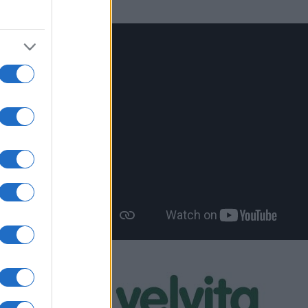
σή της τη
ψεις λαϊκών
εργατών
όνο για τη
έραν της
η έξοδος