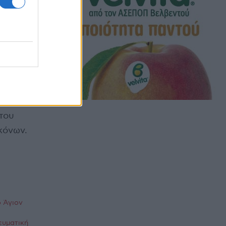
 εξόδου που
ο το Άγιο
και πρωί
πό την
ναστήρι
του
κόνων.
 Άγιον
ευματική