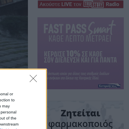
sonal or
ection to
ou may
 το
 personal
out of the
 downstream