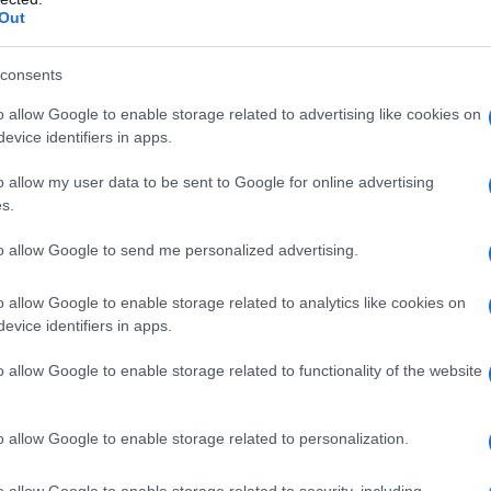
Out
consents
o allow Google to enable storage related to advertising like cookies on
evice identifiers in apps.
o allow my user data to be sent to Google for online advertising
s.
to allow Google to send me personalized advertising.
o allow Google to enable storage related to analytics like cookies on
ου απέστειλε προς τις μονές , μετά από συνεδρία
evice identifiers in apps.
 Κοινότητα ορίζει ότι δε θα επιτρέπονται οι επισκέ
o allow Google to enable storage related to functionality of the website
ε εξαίρεση ελάχιστο αριθμό εργαζομένων και συν
 με την επίδειξη της πρόσκλησης από τη μονή και μ
o allow Google to enable storage related to personalization.
κδοθεί. Επίσης, απαγορεύεται η μετακίνησή τους π
ποία ισχύει η πρόσκληση, προς άλλη μονή. Ακόμη, 
o allow Google to enable storage related to security, including