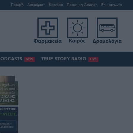
Προφίλ
Διαφήμιση
Καριέρα
Πρακτική Άσκηση
Επικοινωνία
PODCASTS
TRUE STORY RADIO
NEW
LIVE