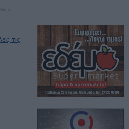
35 πμ
ες τις