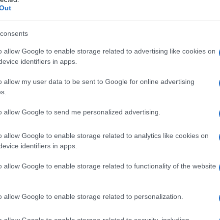
Out
λίνης και θεάματος. Η εκδήλωση συγκέντρωσε οδη
ευρύτερη περιοχή της Δυτικής Μακεδονίας αλλά κα
consents
οι παρακολούθησαν εντυπωσιακές προσπάθειες, γρ
o allow Google to enable storage related to advertising like cookies on
ιτητικές δοκιμασίες δεξιοτεχνίας.
evice identifiers in apps.
o allow my user data to be sent to Google for online advertising
s.
to allow Google to send me personalized advertising.
o allow Google to enable storage related to analytics like cookies on
evice identifiers in apps.
o allow Google to enable storage related to functionality of the website
o allow Google to enable storage related to personalization.
ς έδωσαν τον καλύτερό τους εαυτό σε μια απαιτητ
o allow Google to enable storage related to security, including