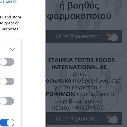
B’s List of
er and store
to grant or
ed purposes
ime: 1 min read
ις!
του
οργάνωσε
γμές