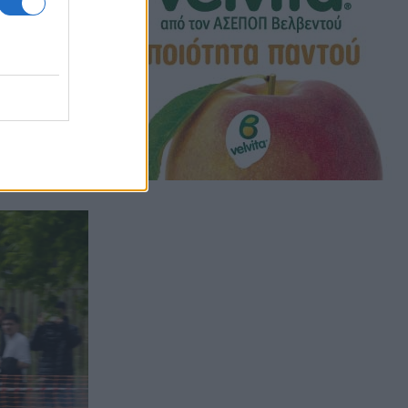
αποσπώντας
υτη
τη δυναμική
.gr):