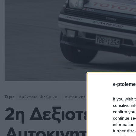
e-ptoleme
Tags:
Αμύνταιο-Φλώρινα
Αυτοκινητιστική Λέσχη Πτολεμαΐ
If you wish 
sensitive in
2η Δεξιοτεχνία
confirm you
continue se
information 
Αυτοκινητιστικ
further disc