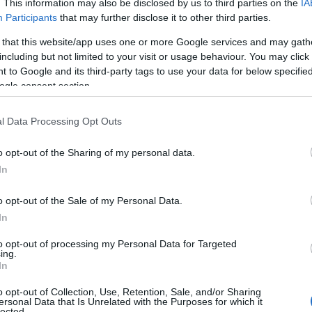
. This information may also be disclosed by us to third parties on the
IA
Participants
that may further disclose it to other third parties.
+ Αποτελέσματα)
 that this website/app uses one or more Google services and may gath
including but not limited to your visit or usage behaviour. You may click 
 to Google and its third-party tags to use your data for below specifi
ogle consent section.
ου έγιναν
,
Κοινωνία
,
Τοπική Επικαιρότητα
Reading T
l Data Processing Opt Outs
News
και μάθετε πρώτοι όλες τις ειδήσε
o opt-out of the Sharing of my personal data.
In
o opt-out of the Sale of my Personal Data.
In
to opt-out of processing my Personal Data for Targeted
ing.
ιτυχία και μεγάλη συμμετοχή φίλων του μηχανοκίνη
In
αγματοποιήθηκε η
2η Δεξιοτεχνία Φλώρινας,
που δι
o opt-out of Collection, Use, Retention, Sale, and/or Sharing
ersonal Data that Is Unrelated with the Purposes for which it
κή Λέσχη Πτολεμαΐδας
, προσφέροντας έντονες στι
lected.