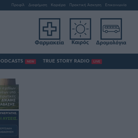
Προφίλ
Διαφήμιση
Καριέρα
Πρακτική Άσκηση
Επικοινωνία
PODCASTS
TRUE STORY RADIO
NEW
LIVE