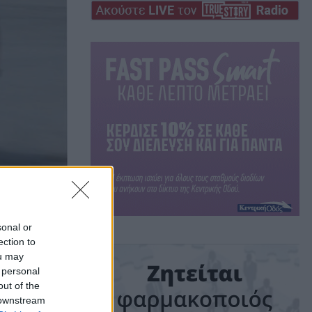
sonal or
ection to
ην
ou may
 personal
out of the
ΐδας
 downstream