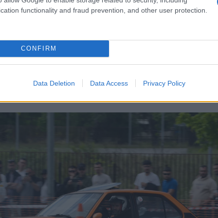
 οχήματα να κινούνται με ταχύτητα και ακρίβεια, 
cation functionality and fraud prevention, and other user protection.
κρότημα του κοινού. Η διοργάνωση κύλησε με απόλ
τια οργάνωση, επιβεβαιώνοντας την εμπειρία και 
CONFIRM
αγώνες μηχανοκίνητου αθλητισμού.
 τη σελίδα της Λέσχης στο Facebook (από το odiss
Data Deletion
Data Access
Privacy Policy