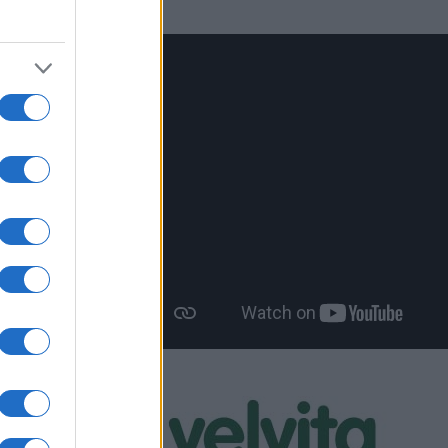
γούς και
ι όλης της
ήγορους
ική