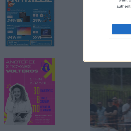
διαδρομή, με τα
authenti
το θερμό χειρο
ασφάλεια και άρ
της λέσχης σε 
Φωτογραφίες από