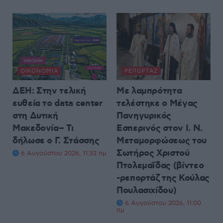
ΟΙΚΟΝΟΜΊΑ
ΡΕΠΟΡΤΆΖ
ΔΕΗ: Στην τελική
Με λαμπρότητα
ευθεία το data center
τελέστηκε ο Μέγας
στη Δυτική
Πανηγυρικός
Μακεδονία– Τι
Εσπερινός στον Ι. Ν.
δήλωσε ο Γ. Στάσσης
Μεταμορφώσεως του
Σωτήρος Χριστού
6 Αυγούστου 2026, 11:32 πμ
Πτολεμαΐδας (βίντεο
-ρεπορτάζ της Κούλας
Πουλασιχίδου)
6 Αυγούστου 2026, 11:00
πμ