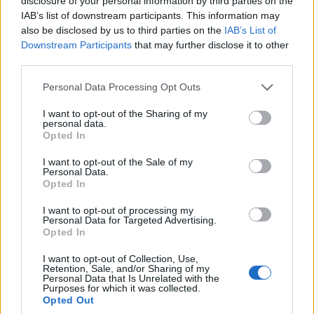
disclosure of your personal information by third parties on the
IAB’s list of downstream participants. This information may
also be disclosed by us to third parties on the
IAB’s List of
Downstream Participants
that may further disclose it to other
third parties.
Please note that this website/app uses one or more Google
Personal Data Processing Opt Outs
services and may gather and store information including but
not limited to your visit or usage behaviour. You may click to
I want to opt-out of the Sharing of my
personal data.
grant or deny consent to Google and its third-party tags to
Opted In
use your data for below specified purposes in below Google
consent section.
I want to opt-out of the Sale of my
Personal Data.
Opted In
I want to opt-out of processing my
Personal Data for Targeted Advertising.
Opted In
I want to opt-out of Collection, Use,
Retention, Sale, and/or Sharing of my
Personal Data that Is Unrelated with the
Purposes for which it was collected.
Opted Out