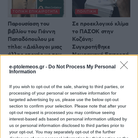
ΤΟΠΙΚΉ ΕΠΙΚΑΙΡΌΤΗΤΑ
ΠΟΛΙΤΙΚΉ
Παρουσίαση του
Σε προεκλογικό κλίμα
βιβλίου του Γιάννη
το ΠΑΣΟΚ στην
Παπαδόπουλου με
Κοζάνη:
τίτλο: «Διάλογοι μιας
Συγκροτήθηκε
άλλης εποχής με τον
Νομαρχιακή Επιτροπή
Πάππο» στο Τσοτύλι
Εκλογικού Αγώνα
e-ptolemeos.gr -
Do Not Process My Personal
6 Αυγούστου 2026, 9:30 πμ
6 Αυγούστου 2026, 9:02 πμ
Information
If you wish to opt-out of the sale, sharing to third parties, or
processing of your personal or sensitive information for
targeted advertising by us, please use the below opt-out
section to confirm your selection. Please note that after your
opt-out request is processed you may continue seeing
interest-based ads based on personal information utilized by
us or personal information disclosed to third parties prior to
your opt-out. You may separately opt-out of the further