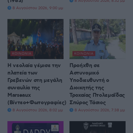
(1983)
8 Αυγούστου 2026, 8:32 μμ
8 Αυγούστου 2026, 9:00 μμ
ΚΟΙΝΩΝΊΑ
ΚΟΙΝΩΝΊΑ
Η νεολαία γέμισε την
Προήχθη σε
πλατεία των
Αστυνομικό
Γρεβενών στη μεγάλη
Υποδιευθυντή ο
συναυλία της
Διοικητής της
Marseaux
Τροχαίας Πτολεμαΐδας
(Βίντεο+Φωτογραφίες)
Σπύρος Τάσιος
8 Αυγούστου 2026, 8:02 μμ
8 Αυγούστου 2026, 7:38 μμ