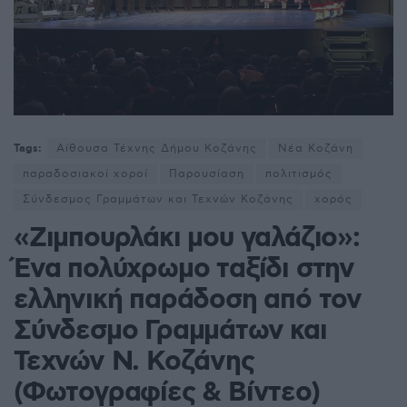
Tags:
Αίθουσα Τέχνης Δήμου Κοζάνης
Νέα Κοζάνη
παραδοσιακοί χοροί
Παρουσίαση
πολιτισμός
Σύνδεσμος Γραμμάτων και Τεχνών Κοζάνης
χορός
«Ζιμπουρλάκι μου γαλάζιο»:
Ένα πολύχρωμο ταξίδι στην
ελληνική παράδοση από τον
Σύνδεσμο Γραμμάτων και
Τεχνών Ν. Κοζάνης
(Φωτογραφίες & Βίντεο)