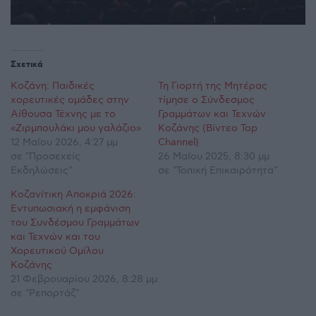
Σχετικά
Κοζάνη: Παιδικές
Τη Γιορτή της Μητέρας
χορευτικές ομάδες στην
τίμησε ο Σύνδεσμος
Αίθουσα Τέχνης με το
Γραμμάτων και Τεχνών
«Ζιρμπουλάκι μου γαλάζιο»
Κοζάνης (Βίντεο Top
12 Μαΐου 2026, 4:27 μμ
Channel)
σε "Προσεχείς
26 Μαΐου 2025, 8:30 μμ
Εκδηλώσεις"
σε "Τοπική Επικαιρότητα"
Κοζανίτικη Αποκριά 2026:
Εντυπωσιακή η εμφάνιση
του Συνδέσμου Γραμμάτων
και Τεχνών και του
Χορευτικού Ομίλου
Κοζάνης
21 Φεβρουαρίου 2026, 8:28 μμ
σε "Ρεπορτάζ"