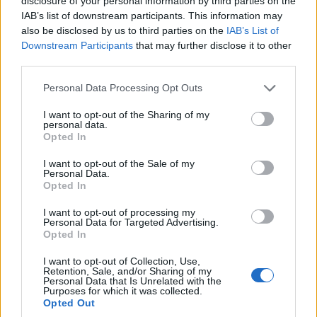
disclosure of your personal information by third parties on the
IAB’s list of downstream participants. This information may
also be disclosed by us to third parties on the
IAB’s List of
Downstream Participants
that may further disclose it to other
third parties.
Please note that this website/app uses one or more Google
Personal Data Processing Opt Outs
services and may gather and store information including but
not limited to your visit or usage behaviour. You may click to
I want to opt-out of the Sharing of my
personal data.
grant or deny consent to Google and its third-party tags to
Opted In
use your data for below specified purposes in below Google
consent section.
I want to opt-out of the Sale of my
Personal Data.
Opted In
I want to opt-out of processing my
Personal Data for Targeted Advertising.
Opted In
I want to opt-out of Collection, Use,
Retention, Sale, and/or Sharing of my
Personal Data that Is Unrelated with the
Purposes for which it was collected.
Opted Out