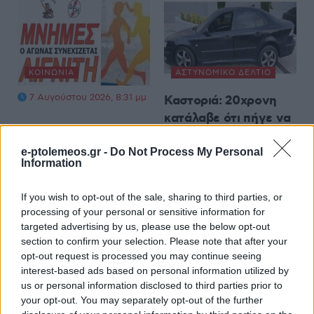
ΚΟΙΝΩΝΊΑ
ΑΣΤΥΝΟΜΙΚΌ ΔΕΛΤΊΟ
7 Αυγούστου 2026, 8:31 μμ
Καστοριά: 20χρονη
κατάλαβε ότι πήγε να
πέσει θύμα
τηλεφωνικής απάτης
e-ptolemeos.gr -
Do Not Process My Personal
Information
και ενημέρωσε την
Αστυνομία – Πιάσανε
If you wish to opt-out of the sale, sharing to third parties, or
επ’ αυτοφώρω τους
processing of your personal or sensitive information for
δράστες
targeted advertising by us, please use the below opt-out
section to confirm your selection. Please note that after your
7 Αυγούστου 2026, 8:03 μμ
opt-out request is processed you may continue seeing
interest-based ads based on personal information utilized by
us or personal information disclosed to third parties prior to
your opt-out. You may separately opt-out of the further