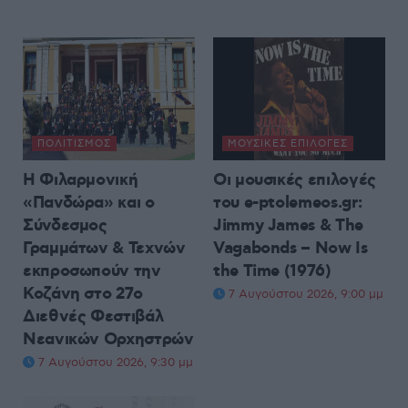
ΠΟΛΙΤΙΣΜΌΣ
ΜΟΥΣΙΚΈΣ ΕΠΙΛΟΓΈΣ
Η Φιλαρμονική
Οι μουσικές επιλογές
«Πανδώρα» και ο
του e-ptolemeos.gr:
Σύνδεσμος
Jimmy James & The
Γραμμάτων & Τεχνών
Vagabonds – Now Is
εκπροσωπούν την
the Time (1976)
Κοζάνη στο 27ο
7 Αυγούστου 2026, 9:00 μμ
Διεθνές Φεστιβάλ
Νεανικών Ορχηστρών
7 Αυγούστου 2026, 9:30 μμ