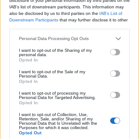
disclosure of your personal information by third parties on the
IAB’s list of downstream participants. This information may
also be disclosed by us to third parties on the
IAB’s List of
ΚΟΙΝΩΝΊΑ
ΚΟΙΝΩΝΊΑ
Downstream Participants
that may further disclose it to other
third parties.
Την Κυριακή 16
Φωτιά έξω από την
Αυγούστου η τελετή
Κοζάνη – Άμεση
Please note that this website/app uses one or more Google
Personal Data Processing Opt Outs
παράδοσης του
κινητοποίηση της
services and may gather and store information including but
Γηροκομείου
Πυροσβεστικής
not limited to your visit or usage behaviour. You may click to
I want to opt-out of the Sharing of my
personal data.
grant or deny consent to Google and its third-party tags to
Τσοτυλίου
Υπηρεσίας
Opted In
use your data for below specified purposes in below Google
7 Αυγούστου 2026, 7:31 μμ
7 Αυγούστου 2026, 7:00 μμ
consent section.
I want to opt-out of the Sale of my
Personal Data.
Opted In
I want to opt-out of processing my
Personal Data for Targeted Advertising.
Opted In
I want to opt-out of Collection, Use,
Retention, Sale, and/or Sharing of my
Personal Data that Is Unrelated with the
Purposes for which it was collected.
Opted Out