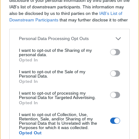
disclosure of your personal information by third parties on the
IAB’s list of downstream participants. This information may
also be disclosed by us to third parties on the
IAB’s List of
Downstream Participants
that may further disclose it to other
third parties.
Please note that this website/app uses one or more Google
Personal Data Processing Opt Outs
@theomdesign
♬ Glimpse (Slowed +
services and may gather and store information including but
not limited to your visit or usage behaviour. You may click to
I want to opt-out of the Sharing of my
Reverb) – Gabriel Albuquerqüe
personal data.
grant or deny consent to Google and its third-party tags to
Opted In
use your data for below specified purposes in below Google
–
consent section.
I want to opt-out of the Sale of my
Personal Data.
Opted In
I want to opt-out of processing my
Personal Data for Targeted Advertising.
Opted In
I want to opt-out of Collection, Use,
Retention, Sale, and/or Sharing of my
Personal Data that Is Unrelated with the
Purposes for which it was collected.
Opted Out