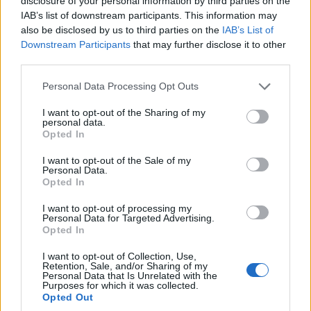
disclosure of your personal information by third parties on the
Αγγελούδη: Θα
Μητροπολίτης
IAB’s list of downstream participants. This information may
έχουμε μία καινούργια
Ειρηναίος λόγω
also be disclosed by us to third parties on the
IAB’s List of
ΔΕΘ το 2030 και έναν
λοίμωξης του
Downstream Participants
that may further disclose it to other
πολύ μεγάλο χώρο
αναπνευστικού
third parties.
πρασίνου στο κέντρο
5 Αυγούστου 2026, 4:06 μμ
Please note that this website/app uses one or more Google
Personal Data Processing Opt Outs
της πόλης
services and may gather and store information including but
5 Αυγούστου 2026, 4:36 μμ
not limited to your visit or usage behaviour. You may click to
I want to opt-out of the Sharing of my
personal data.
grant or deny consent to Google and its third-party tags to
Opted In
use your data for below specified purposes in below Google
consent section.
I want to opt-out of the Sale of my
Personal Data.
Opted In
I want to opt-out of processing my
Personal Data for Targeted Advertising.
ΤΟΠΙΚΉ ΕΠΙΚΑΙΡΌΤΗΤΑ
ΡΕΠΟΡΤΆΖ
Opted In
Αρχιερατικό
Θέμα μονοπωλίου της
I want to opt-out of Collection, Use,
Συλλείτουργο για τα
ΑΝΚΟ στην
Retention, Sale, and/or Sharing of my
Personal Data that Is Unrelated with the
1.400 χρόνια του
Περιφέρεια Δυτικής
Purposes for which it was collected.
Ακαθίστου Ύμνου στη
Μακεδονίας θέτουν οι
Opted Out