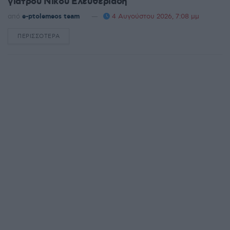
γιατρού Νίκου Ελευθεριάδη
από
e-ptolemeos team
4 Αυγούστου 2026, 7:08 μμ
ΠΕΡΙΣΣΌΤΕΡΑ
DETAILS