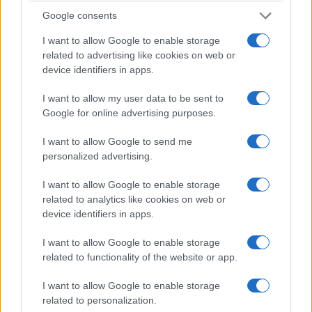
Βασιλική του Αγίου
σύμβουλοι της
Google consents
Αχιλλίου
μειοψηφίας Κιάνας
και Βόσδου
5 Αυγούστου 2026, 4:00 μμ
I want to allow Google to enable storage
related to advertising like cookies on web or
5 Αυγούστου 2026, 3:30 μμ
device identifiers in apps.
I want to allow my user data to be sent to
Google for online advertising purposes.
I want to allow Google to send me
personalized advertising.
ΑΘΛΗΤΙΚΈΣ ΕΚΠΟΜΠΈΣ
ΑΡΘΡΟΓΡΑΦΊΑ
I want to allow Google to enable storage
Δυτική Μακεδονία
Κάθετος Οδικός
related to analytics like cookies on web or
(και η Κοζάνη) στο
Άξονας, Ε 65-Οι
device identifiers in apps.
περιθώριο: Όταν οι
πανηγυρισμοί και… τα
αριθμοί των μόνιμων
χίλια κακά της Μοίρας
I want to allow Google to enable storage
related to functionality of the website or app.
διορισμών
μας… – Γράφει ο
εκπαιδευτικών
Γιάννης Στρατάκης, π.
I want to allow Google to enable storage
εκθέτουν τις
Νομάρχης Φλώρινας,
related to personalization.