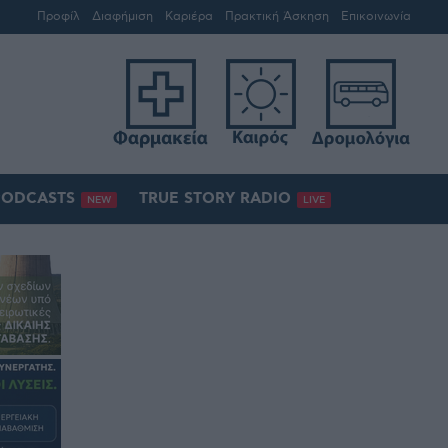
Προφίλ
Διαφήμιση
Καριέρα
Πρακτική Άσκηση
Επικοινωνία
PODCASTS
TRUE STORY RADIO
NEW
LIVE