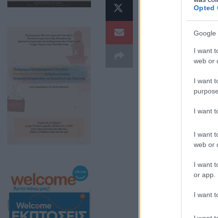
ολοκληρώθ
Opted 
τοποθέτησ
Google 
Φλώρινας,
I want t
Μακροχρον
web or d
ΔΥΠΑ.
I want t
purpose
Οι συμβασιούχο
I want 
Διευθύνσεις Κα
Οικονομικής Αν
I want t
web or d
I want t
or app.
I want t
I want t