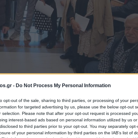
os.gr -
Do Not Process My Personal Information
α Φλώρινα
Φλώρινα
to opt-out of the sale, sharing to third parties, or processing of your per
formation for targeted advertising by us, please use the below opt-out s
κροχρόνια ανέρ
r selection. Please note that after your opt-out request is processed y
eing interest-based ads based on personal information utilized by us or
disclosed to third parties prior to your opt-out. You may separately opt-
ω στον Δήμο
losure of your personal information by third parties on the IAB’s list of