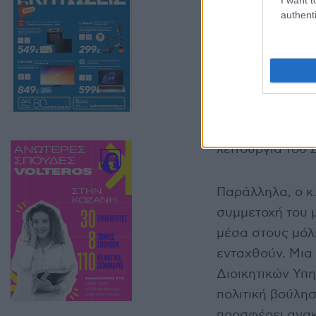
authenti
Καλωσορίζοντας
υπογράμμισε πω
λειτουργία του
Παράλληλα, ο κ
συμμετοχή του 
μέσα στους μόλ
ενταχθούν. Μια 
Διοικητικών Υπη
πολιτική βούλησ
προσφέρει ανακ