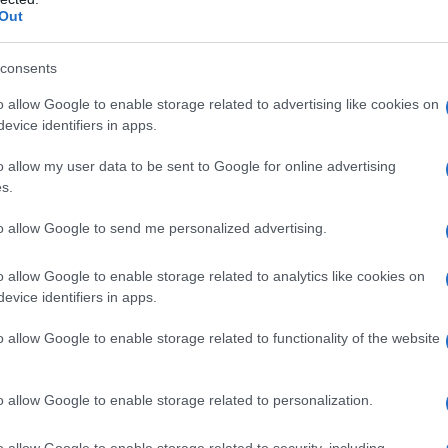
ηκε την Τετάρτη 14 Μαΐου η διαδ
Out
ης 17 συνολικά ατόμων στον Δή
consents
 μέσω του προγράμματος
o allow Google to enable storage related to advertising like cookies on
ίων Ανέργων 55 ετών και άνω τη
evice identifiers in apps.
o allow my user data to be sent to Google for online advertising
s.
ι του προγράμματος θα απασχοληθούν, για ένα έτος
to allow Google to send me personalized advertising.
θαριότητας, Ανακύκλωσης και Περιβάλλοντος, Τοπι
άπτυξης, Διοικητικών Υπηρεσιών και Τεχνικών Υπηρ
o allow Google to enable storage related to analytics like cookies on
evice identifiers in apps.
o allow Google to enable storage related to functionality of the website
o allow Google to enable storage related to personalization.
o allow Google to enable storage related to security, including