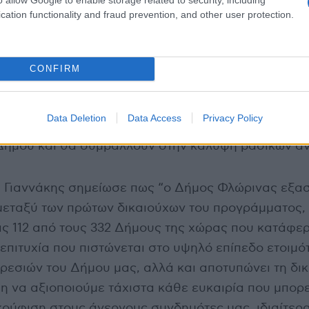
cation functionality and fraud prevention, and other user protection.
CONFIRM
 τους στον Δήμο Φλώρινας ο Δήμαρχος κ. Βασίλης
Data Deletion
Data Access
Privacy Policy
ς αποτελούν σημαντικούς συνεργάτες στην εύρυθ
 Δήμου και θα συμβάλλουν στην κάλυψη βασικών α
. Γιαννάκης σημείωσε πως “ο Δήμος Φλώρινας εξα
μεταξύ των πρώτων δικαιούχων του προγράμματος,
ις 112 από τους 332 Δήμους της χώρας που κατάφε
επιτυχία που πιστώνεται στο υψηλό επίπεδο ετοιμό
ρεσιών του Δήμου μας, αλλά και αποτυπώνει τη δι
η να αξιοποιούμε τάχιστα κάθε ευκαιρία που μπορε
ούφιση στους άνεργους συνδημότες μας, ιδιαίτερα