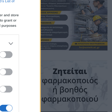
B’s List of
er and store
to grant or
ed purposes
ime: 1 min read
ις!
ν