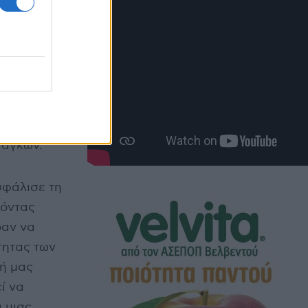
 Γιαννάκης
μη
ναγκών.
σφάλισε τη
 όντας
ραν να
τητας των
κή μας
ί να
 μιας