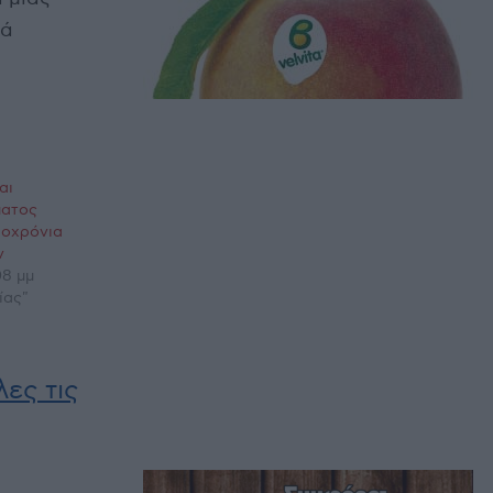
ρά
αι
ματος
οχρόνια
ν
08 μμ
ίας"
ες τις