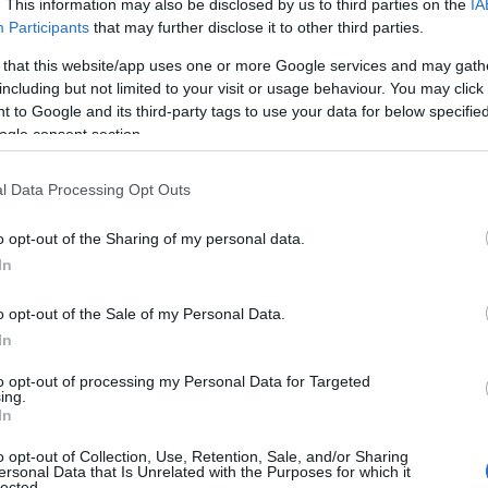
. This information may also be disclosed by us to third parties on the
IA
Participants
that may further disclose it to other third parties.
 that this website/app uses one or more Google services and may gath
including but not limited to your visit or usage behaviour. You may click 
 to Google and its third-party tags to use your data for below specifi
ogle consent section.
πική Επικαιρότητα
Reading T
l Data Processing Opt Outs
News
και μάθετε πρώτοι όλες τις ειδήσε
o opt-out of the Sharing of my personal data.
In
o opt-out of the Sale of my Personal Data.
In
to opt-out of processing my Personal Data for Targeted
ing.
In
ογραφή των σχετικών συμβάσεω
o opt-out of Collection, Use, Retention, Sale, and/or Sharing
ersonal Data that Is Unrelated with the Purposes for which it
lected.