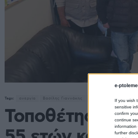
e-ptoleme
Tags:
ανεργία
Βασίλης Γιαννάκης
Δήμος Φλώρινας
Νέ
If you wish 
sensitive in
Τοποθέτηση μα
confirm you
continue se
information 
55 ετών και άν
further disc