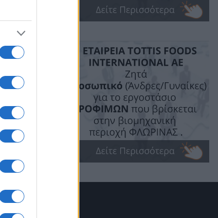
ικασία
μο
ς
, στις
κής
εσιών.