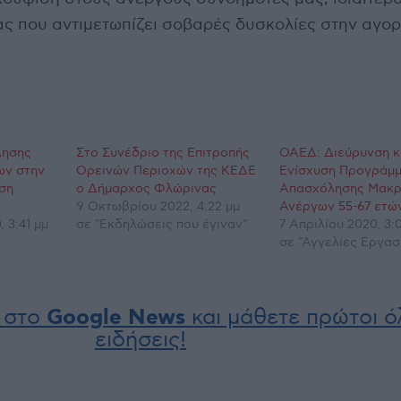
ας που αντιμετωπίζει σοβαρές δυσκολίες στην αγο
λησης
Στο Συνέδριο της Επιτροπής
ΟΑΕΔ: Διεύρυνση κ
ων στην
Ορεινών Περιοχών της ΚΕΔΕ
Ενίσχυση Προγράμ
ση
ο Δήμαρχος Φλώρινας
Απασχόλησης Μακρ
9 Οκτωβρίου 2022, 4:22 μμ
Ανέργων 55-67 ετώ
 3:41 μμ
σε "Εκδηλώσεις που έγιναν"
7 Απριλίου 2020, 3:
σε "Αγγελίες Εργασ
 στο
Google News
και μάθετε πρώτοι όλ
ειδήσεις!