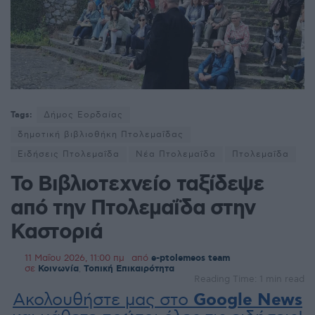
Tags:
Δήμος Εορδαίας
δημοτική βιβλιοθήκη Πτολεμαΐδας
Ειδήσεις Πτολεμαΐδα
Νέα Πτολεμαΐδα
Πτολεμαΐδα
Το Βιβλιοτεχνείο ταξίδεψε
από την Πτολεμαΐδα στην
Καστοριά
11 Μαΐου 2026, 11:00 πμ
από
e-ptolemeos team
σε
Κοινωνία
,
Τοπική Επικαιρότητα
Reading Time: 1 min read
Ακολουθήστε μας στο
Google News