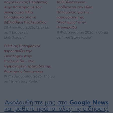
Λογοτεχνικός Περίπατος
Το Βιβλιοτεχνείο
στην Καστοριά με τον
υποδέχεται τον Ηλία
συγγραφέα Ηλία
Παπαμόσχο για την
Παπαμόσχο από τη
παρουσίαση της
Βιβλιοθήκη Πτολεμαΐδας
“Ανάληψης” στην
28 Απριλίου 2026, 12:57 μμ
Πτολεμαΐδα
σε "Προσεχείς
11 Φεβρουαρίου 2026, 7:06 μμ
Εκδηλώσεις"
σε "True Story Radio"
Ο Ηλίας Παπαμόσχος
παρουσιάζει την
«Ανάληψη» στην
Πτολεμαΐδα – Μια
λησμονημένη τραγωδία της
Καστοριάς ζωντανεύει
19 Φεβρουαρίου 2026, 1:16 μμ
σε "True Story Radio"
Ακολουθήστε μας στο
Google News
και μάθετε πρώτοι όλες τις ειδήσεις!