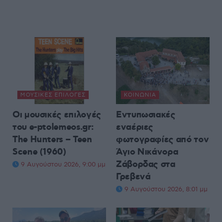
ΜΟΥΣΙΚΈΣ ΕΠΙΛΟΓΈΣ
ΚΟΙΝΩΝΊΑ
Οι μουσικές επιλογές
Εντυπωσιακές
του e-ptolemeos.gr:
εναέριες
The Hunters – Teen
φωτογραφίες από τον
Scene (1960)
Άγιο Νικάνορα
Ζάβορδας στα
9 Αυγούστου 2026, 9:00 μμ
Γρεβενά
9 Αυγούστου 2026, 8:01 μμ