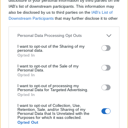
disclosure of your personal information by third parties on the
IAB’s list of downstream participants. This information may
also be disclosed by us to third parties on the
IAB’s List of
Downstream Participants
that may further disclose it to other
third parties.
Please note that this website/app uses one or more Google
Personal Data Processing Opt Outs
services and may gather and store information including but
not limited to your visit or usage behaviour. You may click to
I want to opt-out of the Sharing of my
personal data.
grant or deny consent to Google and its third-party tags to
Opted In
use your data for below specified purposes in below Google
consent section.
I want to opt-out of the Sale of my
Personal Data.
Opted In
I want to opt-out of processing my
Personal Data for Targeted Advertising.
Opted In
I want to opt-out of Collection, Use,
Retention, Sale, and/or Sharing of my
Personal Data that Is Unrelated with the
Purposes for which it was collected.
Opted Out