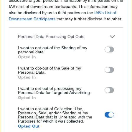
Νεάπολη – Κάλεσμα
Σάββατο 8 Αυγούστου
disclosure of your personal information by third parties on the
IAB’s list of downstream participants. This information may
σε τοπικές
στον Δήμο Βοΐου –
also be disclosed by us to third parties on the
IAB’s List of
επιχειρήσεις για
Αναλυτικό
Downstream Participants
that may further disclose it to other
συμμετοχή
Πρόγραμμα
third parties.
7 Αυγούστου 2026, 5:28 μμ
7 Αυγούστου 2026, 5:03 μμ
Please note that this website/app uses one or more Google
Personal Data Processing Opt Outs
services and may gather and store information including but
not limited to your visit or usage behaviour. You may click to
I want to opt-out of the Sharing of my
personal data.
grant or deny consent to Google and its third-party tags to
Opted In
use your data for below specified purposes in below Google
consent section.
I want to opt-out of the Sale of my
Personal Data.
Opted In
I want to opt-out of processing my
Personal Data for Targeted Advertising.
Opted In
I want to opt-out of Collection, Use,
Retention, Sale, and/or Sharing of my
Personal Data that Is Unrelated with the
Purposes for which it was collected.
Opted Out