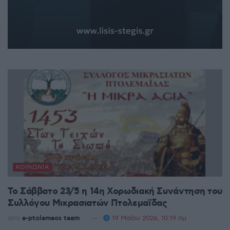
ΚΟΙΝΩΝΊΑ
Το Σάββατο 23/5 η 14η Χορωδιακή Συνάντηση του
Συλλόγου Μικρασιατών Πτολεμαΐδας
από
e-ptolemeos team
19 Μαΐου 2026, 10:19 πμ