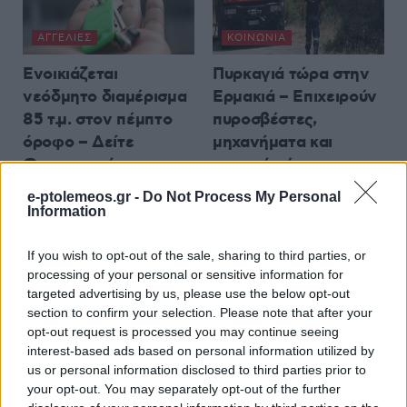
ΑΓΓΕΛΊΕΣ
ΚΟΙΝΩΝΊΑ
Ενοικιάζεται
Πυρκαγιά τώρα στην
νεόδμητο διαμέρισμα
Ερμακιά – Επιχειρούν
85 τ.μ. στον πέμπτο
πυροσβέστες,
όροφο – Δείτε
μηχανήματα και
Φωτογραφίες
πτητικά μέσα
7 Αυγούστου 2026, 6:00 μμ
7 Αυγούστου 2026, 5:51 μμ
e-ptolemeos.gr -
Do Not Process My Personal
Information
If you wish to opt-out of the sale, sharing to third parties, or
processing of your personal or sensitive information for
targeted advertising by us, please use the below opt-out
section to confirm your selection. Please note that after your
ΚΟΙΝΩΝΊΑ
ΤΟΠΙΚΉ ΕΠΙΚΑΙΡΌΤΗΤΑ
opt-out request is processed you may continue seeing
interest-based ads based on personal information utilized by
1η Έκθεση Τοπικών
Πληθώρα
us or personal information disclosed to third parties prior to
Προϊόντων Βοΐου στη
εκδηλώσεων το
your opt-out. You may separately opt-out of the further