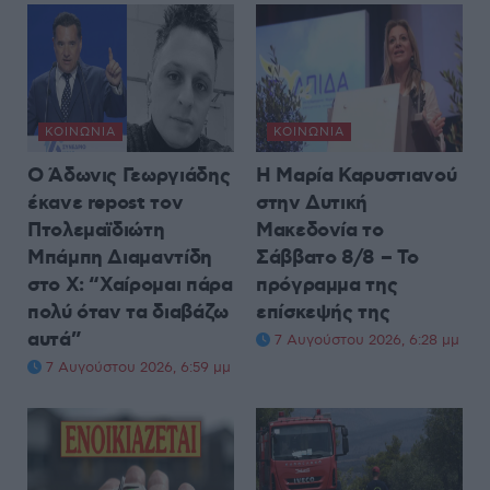
ΚΟΙΝΩΝΊΑ
ΚΟΙΝΩΝΊΑ
Ο Άδωνις Γεωργιάδης
Η Μαρία Καρυστιανού
έκανε repost τον
στην Δυτική
Πτολεμαϊδιώτη
Μακεδονία το
Μπάμπη Διαμαντίδη
Σάββατο 8/8 – Το
στο X: “Χαίρομαι πάρα
πρόγραμμα της
πολύ όταν τα διαβάζω
επίσκεψής της
αυτά”
7 Αυγούστου 2026, 6:28 μμ
7 Αυγούστου 2026, 6:59 μμ