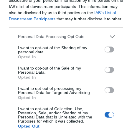
disclosure of your personal information by third parties on the
9 Αυγούστου 2026, 8:01 μμ
IAB’s list of downstream participants. This information may
also be disclosed by us to third parties on the
IAB’s List of
Downstream Participants
that may further disclose it to other
third parties.
Please note that this website/app uses one or more Google
Personal Data Processing Opt Outs
services and may gather and store information including but
not limited to your visit or usage behaviour. You may click to
I want to opt-out of the Sharing of my
ΚΟΙΝΩΝΊΑ
ΕΚΠΑΊΔΕΥΣΗ
personal data.
grant or deny consent to Google and its third-party tags to
Opted In
Με επιτυχία
ΑΣΕΠ: Μέχρι αύριο οι
use your data for below specified purposes in below Google
consent section.
ολοκληρώθηκε ο
προσωρινοί πίνακες
I want to opt-out of the Sale of my
Personal Data.
50ός διασυλλογικός
κατάταξης για
Opted In
αγώνας αλιείας
πρόσληψη
I want to opt-out of processing my
κυπρίνου του ΑΣΕΑ
αναπληρωτών
Personal Data for Targeted Advertising.
Πτολεμαΐδας «Σάκης
Opted In
9 Αυγούστου 2026, 6:06 μμ
Τζούρας»
I want to opt-out of Collection, Use,
9 Αυγούστου 2026, 6:53 μμ
Retention, Sale, and/or Sharing of my
Personal Data that Is Unrelated with the
Purposes for which it was collected.
Opted Out