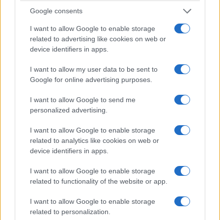
Google consents
I want to allow Google to enable storage
related to advertising like cookies on web or
ΚΟΙΝΩΝΊΑ
ΚΟΙΝΩΝΊΑ
device identifiers in apps.
“Τρείς εκκλησίες… μια
Συνεχίζονται οι
I want to allow my user data to be sent to
ιστορία, το Προάστειο
εργασίες βελτίωσης
Google for online advertising purposes.
μας” – Μια κοινή
και συντήρησης
ιστορία, γεμάτη πίστη,
υποδομών στο Δήμο
I want to allow Google to send me
personalized advertising.
μνήμες
Καστοριάς
(Φωτογραφίες)
(Φωτογραφίες)
I want to allow Google to enable storage
9 Αυγούστου 2026, 5:27 μμ
9 Αυγούστου 2026, 5:03 μμ
related to analytics like cookies on web or
device identifiers in apps.
I want to allow Google to enable storage
related to functionality of the website or app.
I want to allow Google to enable storage
related to personalization.