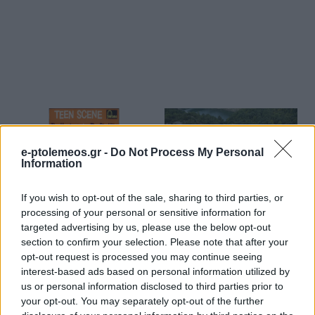
e-ptolemeos.gr -
Do Not Process My Personal
Information
ΜΟΥΣΙΚΈΣ ΕΠΙΛΟΓΈΣ
ΚΟΙΝΩΝΊΑ
If you wish to opt-out of the sale, sharing to third parties, or
processing of your personal or sensitive information for
Οι μουσικές επιλογές
Εντυπωσιακές
targeted advertising by us, please use the below opt-out
του e-ptolemeos.gr:
εναέριες
section to confirm your selection. Please note that after your
The Hunters – Teen
φωτογραφίες από τον
opt-out request is processed you may continue seeing
Scene (1960)
Άγιο Νικάνορα
interest-based ads based on personal information utilized by
us or personal information disclosed to third parties prior to
Ζάβορδας στα
9 Αυγούστου 2026, 9:00 μμ
your opt-out. You may separately opt-out of the further
Γρεβενά