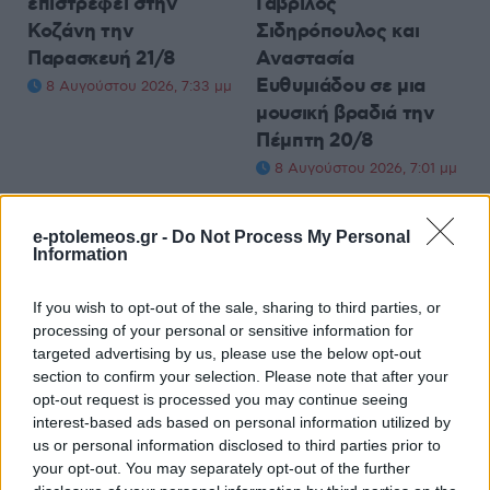
επιστρέφει στην
Γαβρίλος
Κοζάνη την
Σιδηρόπουλος και
Παρασκευή 21/8
Αναστασία
Ευθυμιάδου σε μια
8 Αυγούστου 2026, 7:33 μμ
μουσική βραδιά την
Πέμπτη 20/8
8 Αυγούστου 2026, 7:01 μμ
e-ptolemeos.gr -
Do Not Process My Personal
Information
If you wish to opt-out of the sale, sharing to third parties, or
processing of your personal or sensitive information for
ΚΟΙΝΩΝΊΑ
ΚΟΙΝΩΝΊΑ
targeted advertising by us, please use the below opt-out
section to confirm your selection. Please note that after your
Αρχιερατική Θεία
“Έφταιγε η
opt-out request is processed you may continue seeing
Λειτουργία στη
αρκούδα…???” – Ο
interest-based ads based on personal information utilized by
Βασιλική του Αγίου
Νίκος
us or personal information disclosed to third parties prior to
Αχιλλίου Πρεσπών για
Παναγιωτόπουλος για
your opt-out. You may separately opt-out of the further
τα 1.400 χρόνια του
τη νεκρή αρκούδα