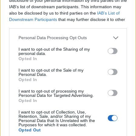
disclosure of your personal information by third parties on the
Ακαθίστου Ύμνου
στην Καστοριά
IAB’s list of downstream participants. This information may
also be disclosed by us to third parties on the
IAB’s List of
8 Αυγούστου 2026, 6:31 μμ
8 Αυγούστου 2026, 6:03 μμ
Downstream Participants
that may further disclose it to other
third parties.
Please note that this website/app uses one or more Google
Personal Data Processing Opt Outs
services and may gather and store information including but
not limited to your visit or usage behaviour. You may click to
I want to opt-out of the Sharing of my
personal data.
grant or deny consent to Google and its third-party tags to
Opted In
use your data for below specified purposes in below Google
consent section.
I want to opt-out of the Sale of my
Personal Data.
Opted In
I want to opt-out of processing my
Personal Data for Targeted Advertising.
Opted In
I want to opt-out of Collection, Use,
Retention, Sale, and/or Sharing of my
Personal Data that Is Unrelated with the
Purposes for which it was collected.
Opted Out