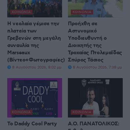
ΚΟΙΝΩΝΊΑ
ΚΟΙΝΩΝΊΑ
Η νεολαία γέμισε την
Προήχθη σε
πλατεία των
Αστυνομικό
Γρεβενών στη μεγάλη
Υποδιευθυντή ο
συναυλία της
Διοικητής της
Marseaux
Τροχαίας Πτολεμαΐδας
(Βίντεο+Φωτογραφίες)
Σπύρος Τάσιος
8 Αυγούστου 2026, 8:02 μμ
8 Αυγούστου 2026, 7:38 μμ
ΚΟΙΝΩΝΊΑ
ΚΟΙΝΩΝΊΑ
Το Daddy Cool Party
Α.Ο. ΠΑΝΑΤΟΛΙΚΟΣ: