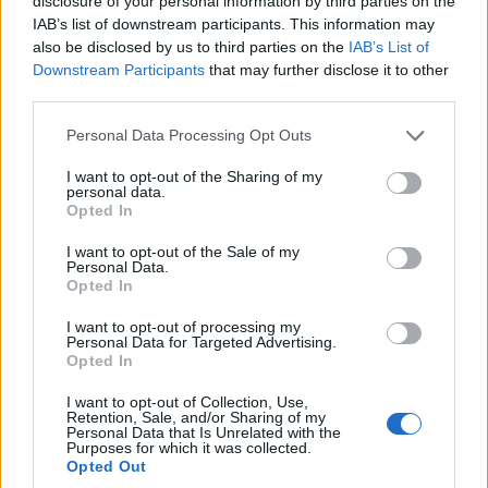
disclosure of your personal information by third parties on the
IAB’s list of downstream participants. This information may
also be disclosed by us to third parties on the
IAB’s List of
Downstream Participants
that may further disclose it to other
third parties.
ΤΟΠΙΚΉ ΕΠΙΚΑΙΡΌΤΗΤΑ
ΤΟΠΙΚΉ ΕΠΙΚΑΙΡΌΤΗΤΑ
Please note that this website/app uses one or more Google
Personal Data Processing Opt Outs
Δήμος Βοΐου: 1η
Την εορτή
services and may gather and store information including but
Έκθεση Τοπικών
Μεταμορφώσεως του
not limited to your visit or usage behaviour. You may click to
I want to opt-out of the Sharing of my
personal data.
grant or deny consent to Google and its third-party tags to
Προϊόντων Βοΐου –
Σωτήρος, τίμησε ο
Opted In
use your data for below specified purposes in below Google
Έως 23 Αυγούστου οι
Ιερός Ναός Αγίου
consent section.
I want to opt-out of the Sale of my
αιτήσεις συμμετοχής
Στεφάνου και Οσίας
Personal Data.
Παρασκευής
Opted In
6 Αυγούστου 2026, 5:09 μμ
Πτολεμαΐδας (της
I want to opt-out of processing my
Κούλας Πουλασιχίδου)
Personal Data for Targeted Advertising.
Opted In
6 Αυγούστου 2026, 4:33 μμ
I want to opt-out of Collection, Use,
Retention, Sale, and/or Sharing of my
Personal Data that Is Unrelated with the
Purposes for which it was collected.
Opted Out