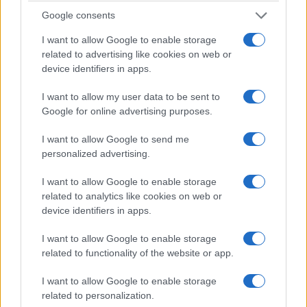
Google consents
ΑΡΘΡΟΓΡΑΦΊΑ
ΤΟΠΙΚΉ ΕΠΙΚΑΙΡΌΤΗΤΑ
I want to allow Google to enable storage
related to advertising like cookies on web or
Όταν το φως γίνεται
«Μαζί για την
device identifiers in apps.
απόφαση – Του
Κοζάνη»: Ο
Σεβασμιωτάτου
παραπλανητικός
I want to allow my user data to be sent to
Μητροπολίτου
φακός του κ. Μαλούτα
Google for online advertising purposes.
Φλωρίνης, Πρεσπών
– Σήκωσε το “γάντι”
I want to allow Google to send me
και Εορδαίας
ο νυν Δήμαρχος
personalized advertising.
Ειρηναίου
6 Αυγούστου 2026, 3:26 μμ
6 Αυγούστου 2026, 4:04 μμ
I want to allow Google to enable storage
related to analytics like cookies on web or
device identifiers in apps.
I want to allow Google to enable storage
related to functionality of the website or app.
I want to allow Google to enable storage
ΠΟΛΙΤΙΣΜΌΣ
ΤΟΠΙΚΉ ΕΠΙΚΑΙΡΌΤΗΤΑ
related to personalization.