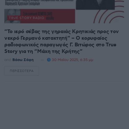
TRUE STORY RADIO
“Το ιερό σέβας της γηραιάς Κρητικιάς προς τον
νεκρό Γερμανό κατακτητή” – Ο κορυφαίος
ραδιοφωνικός παραγωγός Γ. Βιτώρος στο True
Story για τη “Μάχη της Κρήτης”
από
Βάσω Σάφη
30 Μαΐου 2025, 6:35 μμ
ΠΕΡΙΣΣΌΤΕΡΑ
DETAILS