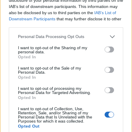
disclosure of your personal information by third parties on the
IAB’s list of downstream participants. This information may
also be disclosed by us to third parties on the
IAB’s List of
Downstream Participants
that may further disclose it to other
third parties.
Please note that this website/app uses one or more Google
Personal Data Processing Opt Outs
services and may gather and store information including but
not limited to your visit or usage behaviour. You may click to
I want to opt-out of the Sharing of my
personal data.
grant or deny consent to Google and its third-party tags to
Opted In
use your data for below specified purposes in below Google
consent section.
I want to opt-out of the Sale of my
Personal Data.
Opted In
I want to opt-out of processing my
Personal Data for Targeted Advertising.
Opted In
I want to opt-out of Collection, Use,
Retention, Sale, and/or Sharing of my
Personal Data that Is Unrelated with the
Purposes for which it was collected.
Opted Out