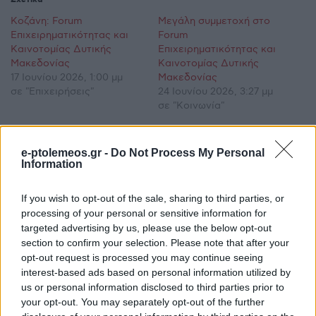
Κοζάνη: Forum
Μεγάλη συμμετοχή στο
Επιχειρηματικότητας και
Forum
Καινοτομίας Δυτικής
Επιχειρηματικότητας και
Μακεδονίας
Καινοτομίας Δυτικής
17 Ιουνίου 2026, 1:00 μμ
Μακεδονίας
σε "Επιχειρήσεις"
24 Ιουνίου 2026, 3:27 μμ
σε "Κοινωνία"
Κοζάνη:
Πραγματοποιήθηκε το
e-ptolemeos.gr -
Do Not Process My Personal
Forum
Information
Επιχειρηματικότητας στη
Δυτική Μακεδονία
If you wish to opt-out of the sale, sharing to third parties, or
22 Ιουνίου 2026, 7:03 μμ
processing of your personal or sensitive information for
σε "Ρεπορτάζ"
targeted advertising by us, please use the below opt-out
section to confirm your selection. Please note that after your
opt-out request is processed you may continue seeing
Ακολουθήστε μας στο
Google News
interest-based ads based on personal information utilized by
και μάθετε πρώτοι όλες τις ειδήσεις!
us or personal information disclosed to third parties prior to
your opt-out. You may separately opt-out of the further