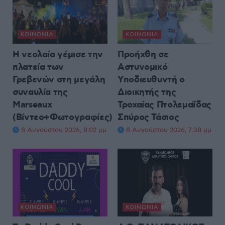
ΚΟΙΝΩΝΊΑ
ΚΟΙΝΩΝΊΑ
Η νεολαία γέμισε την
Προήχθη σε
πλατεία των
Αστυνομικό
Γρεβενών στη μεγάλη
Υποδιευθυντή ο
συναυλία της
Διοικητής της
Marseaux
Τροχαίας Πτολεμαΐδας
(Βίντεο+Φωτογραφίες)
Σπύρος Τάσιος
8 Αυγούστου 2026, 8:02 μμ
8 Αυγούστου 2026, 7:38 μμ
ΚΟΙΝΩΝΊΑ
ΚΟΙΝΩΝΊΑ