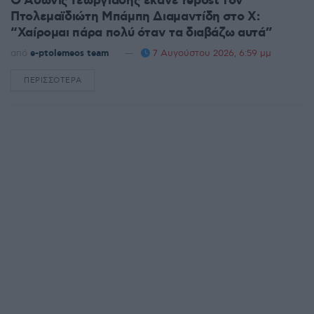
Ο Άδωνις Γεωργιάδης έκανε repost τον
Πτολεμαϊδιώτη Μπάμπη Διαμαντίδη στο X:
“Χαίρομαι πάρα πολύ όταν τα διαβάζω αυτά”
από
e-ptolemeos team
7 Αυγούστου 2026, 6:59 μμ
ΠΕΡΙΣΣΌΤΕΡΑ
DETAILS