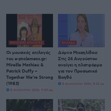
ΜΟΥΣΙΚΈΣ ΕΠΙΛΟΓΈΣ
ΕΛΛΆΔΑ
Οι μουσικές επιλογές
Δόμνα Μιχαηλίδου:
του e-ptolemeos.gr:
Στις 24 Αυγούστου
Mireille Mathieu &
ανοίγει η πλατφόρμα
Patrick Duffy –
για τον Προσωπικό
Together We’re Strong
Βοηθό
(1983)
8 Αυγούστου 2026, 8:32 μμ
8 Αυγούστου 2026, 9:00 μμ