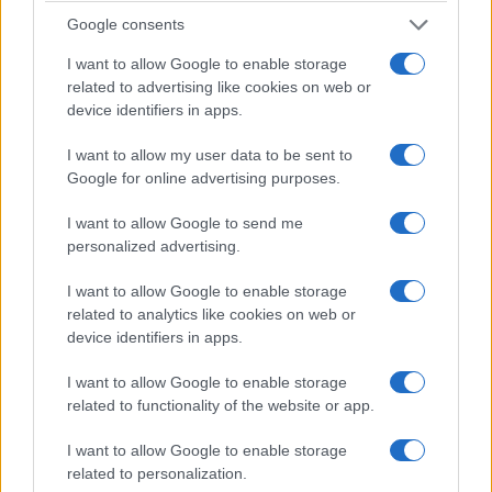
ξεκίνημα του ΕΟΡΔΑΪΚΟΥ
Γιώργος Ιωαννίδης- Νέος
Google consents
17 Αυγούστου 2015, 10:56 πμ
Προπονητής ο Κώστας
σε "Ρεπορτάζ"
Τσαγκαλίδης
I want to allow Google to enable storage
5 Απριλίου 2023, 5:02 μμ
related to advertising like cookies on web or
σε "Αθλητικά"
device identifiers in apps.
Ξεκίνησε την προετοιμασία
του ο Εορδαϊκός
I want to allow my user data to be sent to
16 Ιουλίου 2015, 7:00 μμ
Google for online advertising purposes.
σε "Αθλητικά"
I want to allow Google to send me
personalized advertising.
Ακολουθήστε μας στο
Google News
I want to allow Google to enable storage
και μάθετε πρώτοι όλες τις ειδήσεις!
related to analytics like cookies on web or
device identifiers in apps.
I want to allow Google to enable storage
related to functionality of the website or app.
I want to allow Google to enable storage
related to personalization.