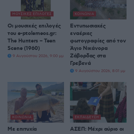
ΜΟΥΣΙΚΈΣ ΕΠΙΛΟΓΈΣ
ΚΟΙΝΩΝΊΑ
Οι μουσικές επιλογές
Εντυπωσιακές
του e-ptolemeos.gr:
εναέριες
The Hunters – Teen
φωτογραφίες από τον
Scene (1960)
Άγιο Νικάνορα
Ζάβορδας στα
9 Αυγούστου 2026, 9:00 μμ
Γρεβενά
9 Αυγούστου 2026, 8:01 μμ
ΚΟΙΝΩΝΊΑ
ΕΚΠΑΊΔΕΥΣΗ
Με επιτυχία
ΑΣΕΠ: Μέχρι αύριο οι