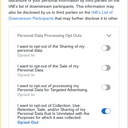
disclosure of your personal information by third parties on the
Το ΦΣ Εορδαϊκός συνεχίζει να προσπαθεί για
IAB’s list of downstream participants. This information may
also be disclosed by us to third parties on the
IAB’s List of
την επίτευξη του στόχου που δεν είναι άλλος
Downstream Participants
that may further disclose it to other
από την άνοδο του Συλλόγου στη Γ’ Εθνική.
third parties.
Please note that this website/app uses one or more Google
Personal Data Processing Opt Outs
services and may gather and store information including but
not limited to your visit or usage behaviour. You may click to
I want to opt-out of the Sharing of my
Όλοι μαζί θα τα καταφέρουμε».
personal data.
grant or deny consent to Google and its third-party tags to
Opted In
use your data for below specified purposes in below Google
Με Εκτίμηση
consent section.
I want to opt-out of the Sale of my
Personal Data.
ΔΣ ΦΣ Εορδαϊκός
Opted In
I want to opt-out of processing my
Personal Data for Targeted Advertising.
Opted In
I want to opt-out of Collection, Use,
Σχετικά
Retention, Sale, and/or Sharing of my
Personal Data that Is Unrelated with the
Purposes for which it was collected.
Απαραίτητη η στήριξη των
Ραγδαίες εξελίξεις στον
Opted Out
φιλάθλων στο ευοίωνο
Εορδαϊκό- Παρελθόν ο