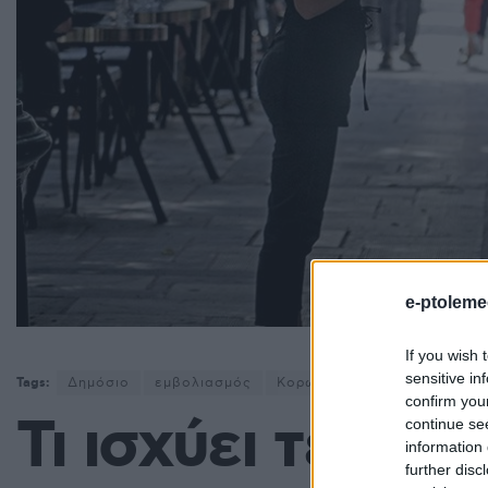
e-ptoleme
If you wish 
sensitive in
Tags:
Δημόσιο
εμβολιασμός
Κορωνοϊός
confirm you
Τι ισχύει τελικά
continue se
information 
further disc