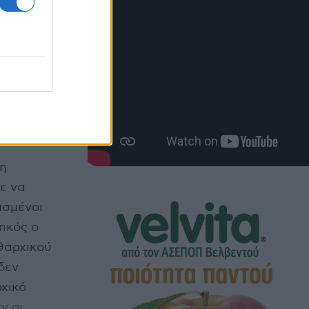
 μια σειρά
μένουν
 εκπομπή
«η
ε να
ασμένοι
τικός ο
ιθαρχικού
δεν
χικό
ν οι