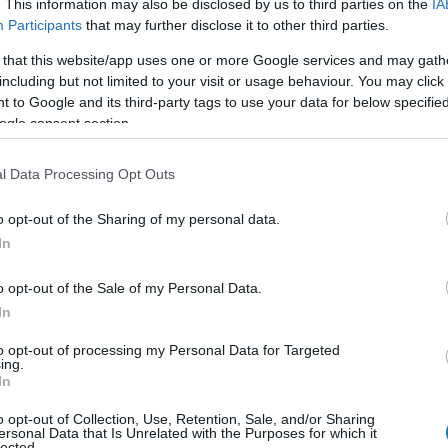
 στο Δημόσιο κα
. This information may also be disclosed by us to third parties on the
IA
Participants
that may further disclose it to other third parties.
 that this website/app uses one or more Google services and may gath
μέα -Οι «ποινές» 
including but not limited to your visit or usage behaviour. You may click 
 to Google and its third-party tags to use your data for below specifi
ogle consent section.
l Data Processing Opt Outs
o opt-out of the Sharing of my personal data.
Reading T
In
News
και μάθετε πρώτοι όλες τις ειδήσε
o opt-out of the Sale of my Personal Data.
In
to opt-out of processing my Personal Data for Targeted
ing.
In
o opt-out of Collection, Use, Retention, Sale, and/or Sharing
ersonal Data that Is Unrelated with the Purposes for which it
lected.