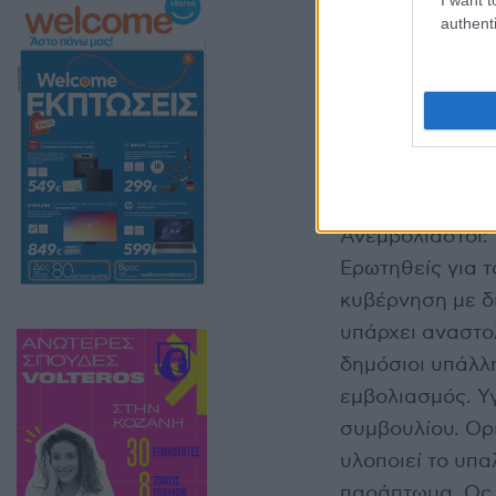
συγκεκριμένες ζ
authenti
ερωτημάτων για
ανεμβολίαστοι.
Για το τι ισχύει
«Κοινωνία Ώρα
Ανεμβολίαστοι: 
Ερωτηθείς για το
κυβέρνηση με δ
υπάρχει αναστο
δημόσιοι υπάλλη
εμβολιασμός. Υγ
συμβουλίου. Ορί
υλοποιεί το υπ
παράπτωμα. Ως π