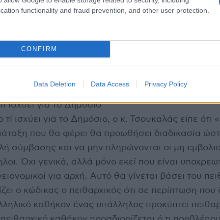
ώνες μπαίνουν σταδιακά στο «κόκκινο», προκύπτει
cation functionality and fraud prevention, and other user protection.
 τους χώρους εργασίας και τους πολίτες που παρα
CONFIRM
 για το Δημόσιο και τον Ιδιωτικό τομέα, μίλησε στην
 MEGA» ο εργατολόγος Κώστας Τσουκαλάς.
Data Deletion
Data Access
Privacy Policy
Τι ισχύει για το Δημόσιο
 τί ισχύει για το Δημόσιο, ο κ. Τσουκαλάς είπε ότι 
ιάταξη που θα φέρει θα προωθήσει διαδικασία ώστ
λή σύμβασης και να μην πληρώνονται οι μη εμβολι
λοι. Όχι γενικά, αλλά μόνο εκεί που είναι υποχρεω
ειονομικοί για αρχή. Αυτό θα γίνεται βάσει του πε
ζει ο κώδικας ο πειθαρχικός ότι σε περίπτωση που 
αλληλικό καθήκον ένας υπάλληλος προκύπτει πειθαρ
ειθαρχικό καθήκον προσδιορίζεται ό,τι προβλέπου