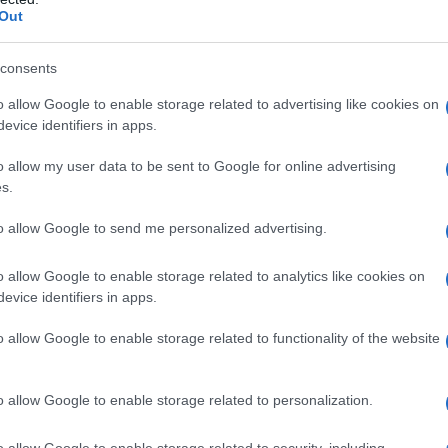
Out
αγματικότητα» όπου ένα τμήμα του πληθυσμού έχει
 το έτερο μισό παραμένει ανεμβολίαστο, βρίσκεται
consents
ο πλανήτης.
o allow Google to enable storage related to advertising like cookies on
evice identifiers in apps.
o allow my user data to be sent to Google for online advertising
s.
to allow Google to send me personalized advertising.
o allow Google to enable storage related to analytics like cookies on
evice identifiers in apps.
o allow Google to enable storage related to functionality of the website
o allow Google to enable storage related to personalization.
ανοδική πορεία των κρουσμάτων συνεχίζεται και
o allow Google to enable storage related to security, including