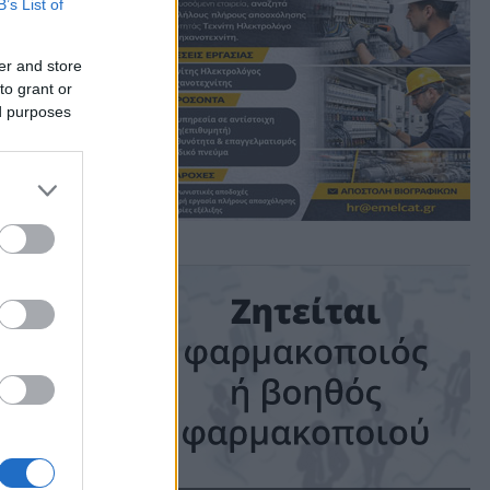
ι
B’s List of
er and store
και
to grant or
ed purposes
ime: 1 min read
ις!