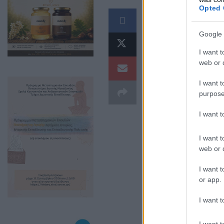
Opted 
Σε μια νέα «πρ
εμβολιαστεί και
Google 
και, ευρύτερα, 
I want t
web or d
I want t
purpose
I want 
I want t
web or d
I want t
or app.
I want t
Την ώρα που η 
I want t