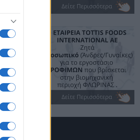
 η Ελλάδα