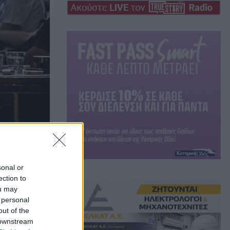
sonal or
ection to
ou may
 personal
out of the
 downstream