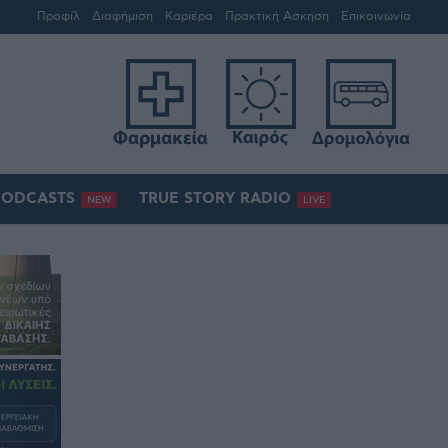
Προφίλ
Διαφήμιση
Καριέρα
Πρακτική Άσκηση
Επικοινωνία
PODCASTS
TRUE STORY RADIO
NEW
LIVE