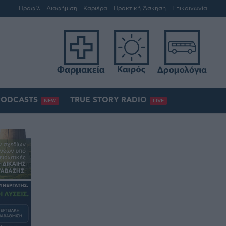
Προφίλ
Διαφήμιση
Καριέρα
Πρακτική Άσκηση
Επικοινωνία
PODCASTS
TRUE STORY RADIO
NEW
LIVE