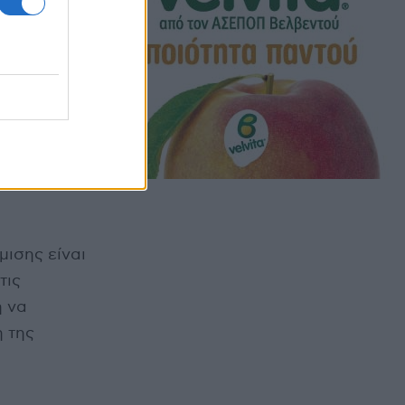
μισης είναι
τις
η να
η της