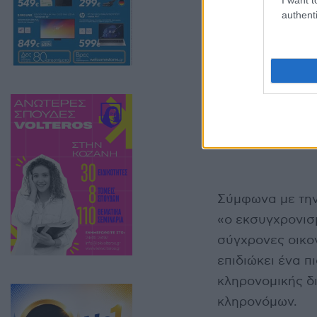
authenti
Σύμφωνα με την 
«ο εκσυγχρονισ
σύγχρονες οικον
επιδιώκει ένα πι
κληρονομικής δ
κληρονόμων.