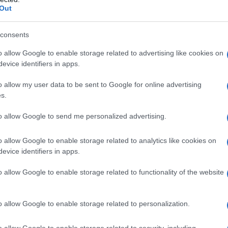
ν για τη διαχείριση της κληρονομ
Out
ς των παιδιών τους. Σε περιπτώσε
consents
 διαχείρισης, εισάγεται ακόμη κ
o allow Google to enable storage related to advertising like cookies on
evice identifiers in apps.
α προσωπικής οικονομικής ευθύν
o allow my user data to be sent to Google for online advertising
s.
 Βουλή το νέο νομοσχέδιο του υπουργείου Δικαιοσ
to allow Google to send me personalized advertising.
ση του κληρονομικού δικαίου και άλλες διατάξεις
o allow Google to enable storage related to analytics like cookies on
δρόμο για μία από τις σημαντικότερες αλλαγές που
evice identifiers in apps.
ις τελευταίες δεκαετίες στον Αστικό Κώδικα. Το σχέ
ρχόμενη Τρίτη στην αρμόδια κοινοβουλευτική επιτρο
o allow Google to enable storage related to functionality of the website
ήφισή του στην Ολομέλεια της Βουλής αναμένεται 
ί τη μεθεπόμενη εβδομάδα.
o allow Google to enable storage related to personalization.
o allow Google to enable storage related to security, including