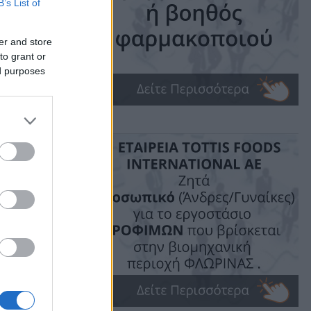
B’s List of
er and store
ime: 1 min read
to grant or
ed purposes
ις!
θύνες