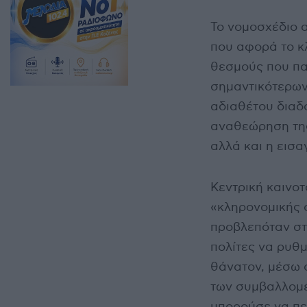
Το νομοσχέδιο α
που αφορά το κ
θεσμούς που πα
σημαντικότερων
αδιαθέτου διαδο
αναθεώρηση της
αλλά και η εισ
Κεντρική καινοτ
«κληρονομικής 
προβλεπόταν στο
πολίτες να ρυθμ
θάνατον, μέσω 
των συμβαλλομέ
μπορούσε να περ