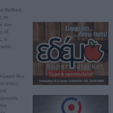
ού Κώδικα,
ς σε
ύ των
ς εξ
, η
ομίας,
σήμερα δεν
τα στους
ετά
αρουσία
 θα
κές