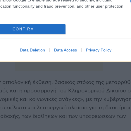
cation functionality and fraud prevention, and other user protection.
CONFIRM
Data Deletion
Data Access
Privacy Policy
αιτιολογική έκθεση, βασικός στόχος της μεταρρύθ
μός και η προσαρμογή του Κληρονομικού Δικαίου σ
ομικές και κοινωνικές ανάγκες», με την κυβέρνησ
ο ευέλικτο και λειτουργικό πλαίσιο για τη διαχείρισ
ιαδοχής, των διαθηκών και των υποχρεώσεων των