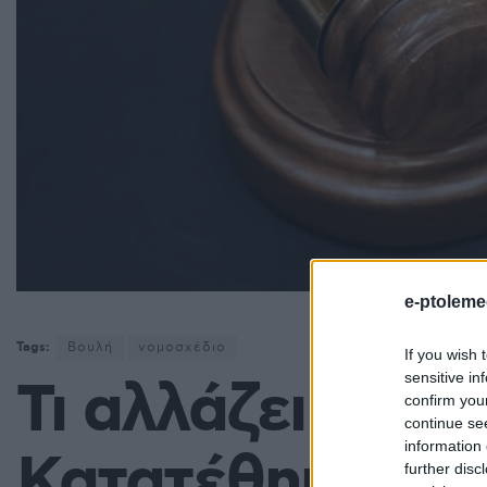
e-ptoleme
Tags:
Βουλή
νομοσχέδιο
If you wish 
sensitive in
Τι αλλάζει στις
confirm you
continue se
information 
Κατατέθηκε το 
further disc