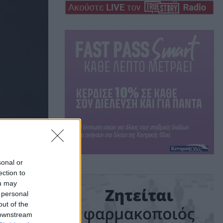
sonal or
ection to
ou may
 personal
out of the
 downstream