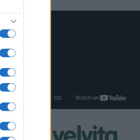
ικής
ις
αι
ης των
ύνης με
»,
διο νόμου
πή, ενώ η
να