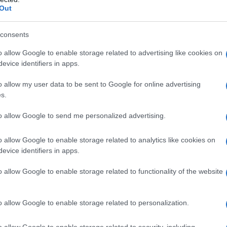
με σπουδαίο «διπλό» από την
Out
η, επικρατώντας 2-1 του Άρη και
consents
 φωτιά στα μπαράζ ανόδου. Οι
o allow Google to enable storage related to advertising like cookies on
 έφτασαν τους 8 βαθμούς, όσου
evice identifiers in apps.
 Άρης Πετρούπολης και Ζάκυνθος,
o allow my user data to be sent to Google for online advertising
s.
την άνοδο στη Super League 2 να
to allow Google to send me personalized advertising.
αι.
o allow Google to enable storage related to analytics like cookies on
ον Νότιο όμιλο παραμένει ανοιχτή, καθώς όλα ανα
evice identifiers in apps.
ν απόφαση για τον διακοπέντα αγώνα ανάμεσα στ
o allow Google to enable storage related to functionality of the website
άκυνθο, παιχνίδι που είχε σταματήσει λόγω ρίψης
Η έκβαση της υπόθεσης αναμένεται να καθορίσει π
o allow Google to enable storage related to personalization.
 το εισιτήριο της ανόδου.
o allow Google to enable storage related to security, including