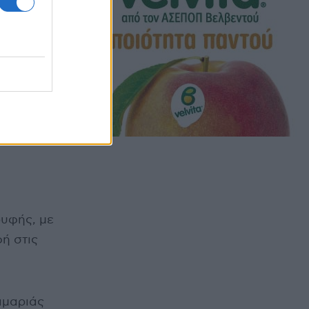
ρυφής, με
ή στις
αμαριάς