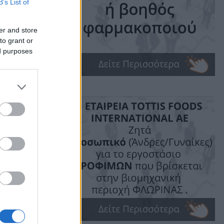
B’s List of
er and store
to grant or
ed purposes
ime: 1 min read
ις!