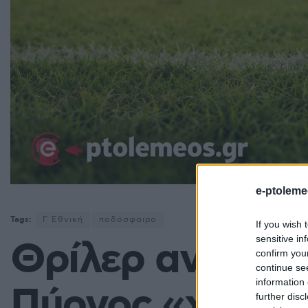
e-ptoleme
Tags:
Γ Εθνική
ποδόσφαιρο
If you wish 
sensitive in
Θρίλερ ανόδου
confirm you
continue se
information 
Πύργος «χτύπησ
further disc