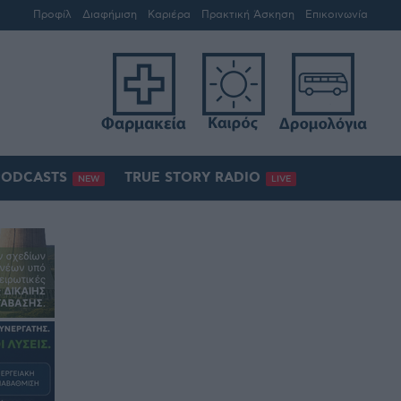
Προφίλ
Διαφήμιση
Καριέρα
Πρακτική Άσκηση
Επικοινωνία
PODCASTS
TRUE STORY RADIO
NEW
LIVE