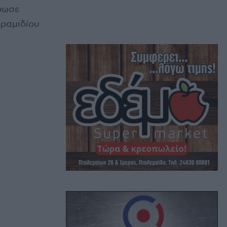
ρωσε
εραμιδίου