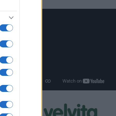
ς έχουν
 με τη
μένεται να
ον ΠΑΣ
οια ομάδα