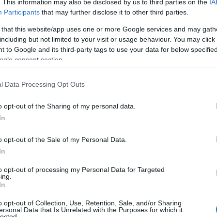
. This information may also be disclosed by us to third parties on the
IA
Participants
that may further disclose it to other third parties.
α μπαράζ
 that this website/app uses one or more Google services and may gath
including but not limited to your visit or usage behaviour. You may click 
 to Google and its third-party tags to use your data for below specifi
ogle consent section.
πορτάζ
Reading T
l Data Processing Opt Outs
News
και μάθετε πρώτοι όλες τις ειδήσε
o opt-out of the Sharing of my personal data.
In
o opt-out of the Sale of my Personal Data.
In
to opt-out of processing my Personal Data for Targeted
ing.
In
τις καθυστερήσεις ο ΠΑΣ Πύργος
o opt-out of Collection, Use, Retention, Sale, and/or Sharing
ersonal Data that Is Unrelated with the Purposes for which it
lected.