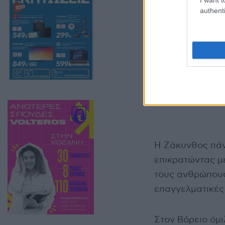
authenti
Η Ζάκυνθος πάν
επικρατώντας με
τους ανθρώπους
επαγγελματικές
Στον Βόρειο όμι