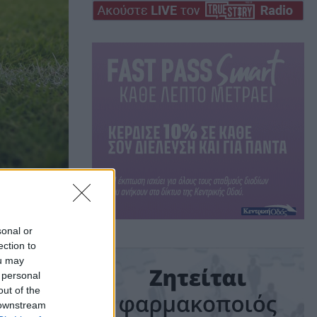
sonal or
ection to
ΑΣ
ou may
 personal
out of the
 downstream