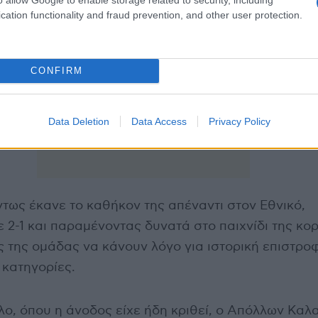
cation functionality and fraud prevention, and other user protection.
CONFIRM
Data Deletion
Data Access
Privacy Policy
τως έκανε το καθήκον της απέναντι στον Εθνικό,
 2-1 και παραμένοντας δυνατά στο παιχνίδι της κο
 της ομάδας να κάνουν λόγο για ιστορική επιστροφ
 κατηγορίες.
λο, όπου η άνοδος είχε ήδη κριθεί, ο Απόλλων Καλ