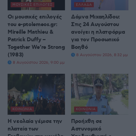
ΜΟΥΣΙΚΈΣ ΕΠΙΛΟΓΈΣ
ΕΛΛΆΔΑ
Οι μουσικές επιλογές
Δόμνα Μιχαηλίδου:
του e-ptolemeos.gr:
Στις 24 Αυγούστου
Mireille Mathieu &
ανοίγει η πλατφόρμα
Patrick Duffy –
για τον Προσωπικό
Together We’re Strong
Βοηθό
(1983)
8 Αυγούστου 2026, 8:32 μμ
8 Αυγούστου 2026, 9:00 μμ
ΚΟΙΝΩΝΊΑ
ΚΟΙΝΩΝΊΑ
Η νεολαία γέμισε την
Προήχθη σε
πλατεία των
Αστυνομικό