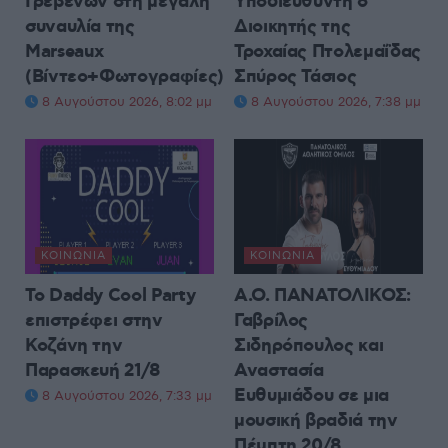
Γρεβενών στη μεγάλη
Υποδιευθυντή ο
συναυλία της
Διοικητής της
Marseaux
Τροχαίας Πτολεμαΐδας
(Βίντεο+Φωτογραφίες)
Σπύρος Τάσιος
8 Αυγούστου 2026, 8:02 μμ
8 Αυγούστου 2026, 7:38 μμ
ΚΟΙΝΩΝΊΑ
ΚΟΙΝΩΝΊΑ
Το Daddy Cool Party
Α.Ο. ΠΑΝΑΤΟΛΙΚΟΣ:
επιστρέφει στην
Γαβρίλος
Κοζάνη την
Σιδηρόπουλος και
Παρασκευή 21/8
Αναστασία
Ευθυμιάδου σε μια
8 Αυγούστου 2026, 7:33 μμ
μουσική βραδιά την
Πέμπτη 20/8