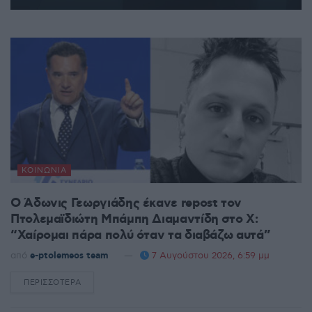
ΚΟΙΝΩΝΊΑ
Ο Άδωνις Γεωργιάδης έκανε repost τον
Πτολεμαϊδιώτη Μπάμπη Διαμαντίδη στο X:
“Χαίρομαι πάρα πολύ όταν τα διαβάζω αυτά”
από
e-ptolemeos team
7 Αυγούστου 2026, 6:59 μμ
ΠΕΡΙΣΣΌΤΕΡΑ
DETAILS