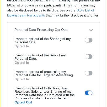
disclosure of your personal information by third parties on the
IAB’s list of downstream participants. This information may
also be disclosed by us to third parties on the
IAB’s List of
Downstream Participants
that may further disclose it to other
third parties.
Please note that this website/app uses one or more Google
Personal Data Processing Opt Outs
services and may gather and store information including but
not limited to your visit or usage behaviour. You may click to
I want to opt-out of the Sharing of my
personal data.
grant or deny consent to Google and its third-party tags to
Opted In
use your data for below specified purposes in below Google
consent section.
I want to opt-out of the Sale of my
Personal Data.
Opted In
I want to opt-out of processing my
Personal Data for Targeted Advertising.
Opted In
I want to opt-out of Collection, Use,
Retention, Sale, and/or Sharing of my
Personal Data that Is Unrelated with the
Purposes for which it was collected.
Opted Out