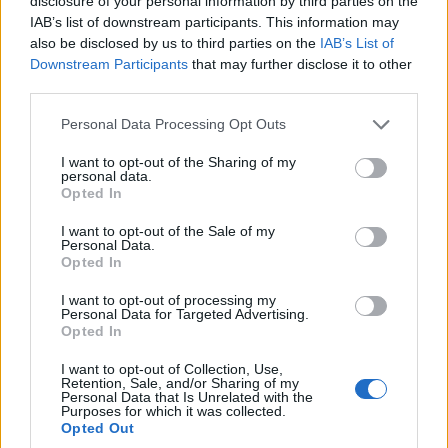
Σύνδεσμος
Jimmy James & The
disclosure of your personal information by third parties on the
IAB’s list of downstream participants. This information may
Γραμμάτων & Τεχνών
Vagabonds – Now Is
also be disclosed by us to third parties on the
IAB’s List of
εκπροσωπούν την
the Time (1976)
Downstream Participants
that may further disclose it to other
Κοζάνη στο 27ο
7 Αυγούστου 2026, 9:00 μμ
third parties.
Διεθνές Φεστιβάλ
Please note that this website/app uses one or more Google
Personal Data Processing Opt Outs
Νεανικών Ορχηστρών
services and may gather and store information including but
7 Αυγούστου 2026, 9:30 μμ
not limited to your visit or usage behaviour. You may click to
I want to opt-out of the Sharing of my
personal data.
grant or deny consent to Google and its third-party tags to
Opted In
use your data for below specified purposes in below Google
consent section.
I want to opt-out of the Sale of my
Personal Data.
Opted In
I want to opt-out of processing my
ΚΟΙΝΩΝΊΑ
ΑΣΤΥΝΟΜΙΚΌ ΔΕΛΤΊΟ
Personal Data for Targeted Advertising.
Opted In
7 Αυγούστου 2026, 8:31 μμ
Καστοριά: 20χρονη
I want to opt-out of Collection, Use,
κατάλαβε ότι πήγε να
Retention, Sale, and/or Sharing of my
πέσει θύμα
Personal Data that Is Unrelated with the
Purposes for which it was collected.
τηλεφωνικής απάτης
Opted Out
και ενημέρωσε την