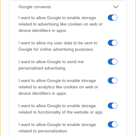
Αστυνομία – Πιάσανε
Google consents
επ’ αυτοφώρω τους
I want to allow Google to enable storage
δράστες
related to advertising like cookies on web or
device identifiers in apps.
7 Αυγούστου 2026, 8:03 μμ
I want to allow my user data to be sent to
Google for online advertising purposes.
I want to allow Google to send me
personalized advertising.
ΚΟΙΝΩΝΊΑ
ΚΟΙΝΩΝΊΑ
I want to allow Google to enable storage
related to analytics like cookies on web or
Την Κυριακή 16
Φωτιά έξω από την
device identifiers in apps.
Αυγούστου η τελετή
Κοζάνη – Άμεση
παράδοσης του
κινητοποίηση της
I want to allow Google to enable storage
Γηροκομείου
Πυροσβεστικής
related to functionality of the website or app.
Τσοτυλίου
Υπηρεσίας
I want to allow Google to enable storage
7 Αυγούστου 2026, 7:31 μμ
7 Αυγούστου 2026, 7:00 μμ
related to personalization.