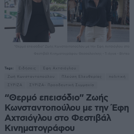
"Θερμό επεισόδιο" Ζωής Κωνσταντοπούλου με την Έφη Αχτσιόγλου στο
Φεστιβάλ Κινηματογράφου Θεσσαλονίκης - Τι έγινε - Βίντεο
Tags:
Ειδήσεις
Έφη Αχτσιόγλου
Ζωή Κωνσταντοπούλου
Πλεύση Ελευθερίας
πολιτική
ΣΥΡΙΖΑ
ΣΥΡΙΖΑ- Προοδευτική Συμμαχία
“Θερμό επεισόδιο” Ζωής
Κωνσταντοπούλου με την Έφη
Αχτσιόγλου στο Φεστιβάλ
Κινηματογράφου