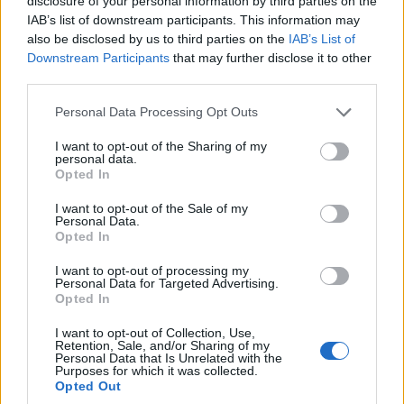
disclosure of your personal information by third parties on the
IAB’s list of downstream participants. This information may
also be disclosed by us to third parties on the
IAB’s List of
Downstream Participants
that may further disclose it to other
third parties.
Please note that this website/app uses one or more Google
Personal Data Processing Opt Outs
ΕΛΛΆΔΑ
ΚΟΙΝΩΝΊΑ
services and may gather and store information including but
not limited to your visit or usage behaviour. You may click to
I want to opt-out of the Sharing of my
Έρχεται νέο Market
100 χρόνια Λιμνοχώρι
personal data.
grant or deny consent to Google and its third-party tags to
Opted In
Pass από Σεπτέμβριο
– Πολιτιστικές
use your data for below specified purposes in below Google
για 200.000
εκδηλώσεις στις 12,
consent section.
I want to opt-out of the Sale of my
δικαιούχους
13, 14 και 15
Personal Data.
Opted In
Αυγούστου
9 Αυγούστου 2026, 11:30
πμ
9 Αυγούστου 2026, 11:04
I want to opt-out of processing my
πμ
Personal Data for Targeted Advertising.
Opted In
I want to opt-out of Collection, Use,
Retention, Sale, and/or Sharing of my
Personal Data that Is Unrelated with the
Purposes for which it was collected.
Opted Out