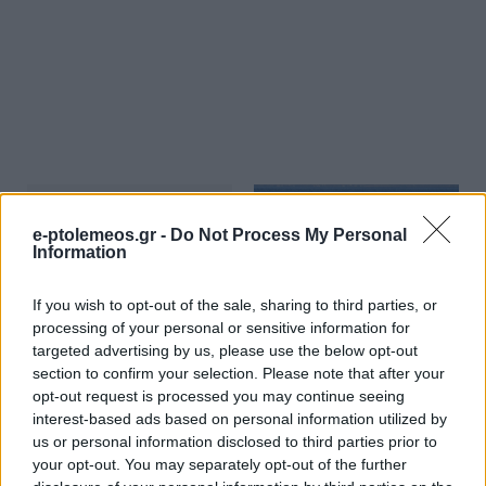
e-ptolemeos.gr -
Do Not Process My Personal
Information
If you wish to opt-out of the sale, sharing to third parties, or
ΚΟΙΝΩΝΊΑ
ΕΛΛΆΔΑ
processing of your personal or sensitive information for
targeted advertising by us, please use the below opt-out
Εκδήλωση προς τιμήν
Εκρηκτικό κοκτέιλ με
section to confirm your selection. Please note that after your
τοων ομογενών του
40άρια και ανέμους
opt-out request is processed you may continue seeing
Βελβεντού την
έως την Τρίτη – Αύριο
interest-based ads based on personal information utilized by
Τετάρτη 12/8
η πιο κρίσιμη ημέρα
us or personal information disclosed to third parties prior to
9 Αυγούστου 2026, 12:01 μμ
9 Αυγούστου 2026, 11:59 πμ
your opt-out. You may separately opt-out of the further