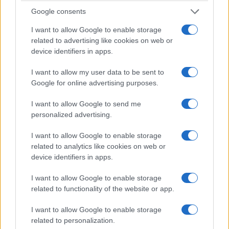
ΚΟΙΝΩΝΊΑ
SPONSORED CONTENT
Google consents
Κήρυγμα Μητρόπολης
Πόρτο – Αλβέρκα: Το
I want to allow Google to enable storage
related to advertising like cookies on web or
Φλώρινης, Πρεσπών
κοντρολάρει στο 1.80!
device identifiers in apps.
και Εορδαίας: Το
9 Αυγούστου 2026, 10:32
πμ
θαύμα της θεραπείας
I want to allow my user data to be sent to
του επιληπτικού
Google for online advertising purposes.
παιδιού με το
I want to allow Google to send me
δαιμονικό πνεύμα
personalized advertising.
9 Αυγούστου 2026, 10:32
πμ
I want to allow Google to enable storage
related to analytics like cookies on web or
device identifiers in apps.
I want to allow Google to enable storage
related to functionality of the website or app.
I want to allow Google to enable storage
related to personalization.