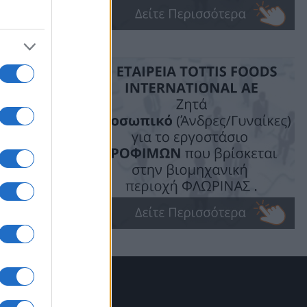
ν ΑΗΣ Αγ.
νάδας 5,
χασαν τη