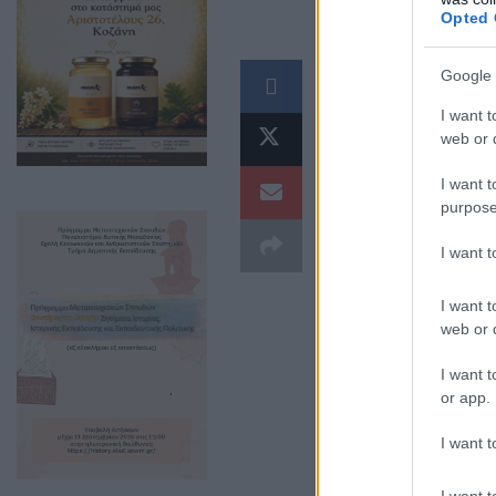
Opted 
Ένα θανατηφόρο
Google 
Δημητρίου, όταν
I want t
κάτω από αδιευκ
web or d
ζωή τους.
I want t
purpose
I want 
I want t
web or d
I want t
or app.
I want t
I want t