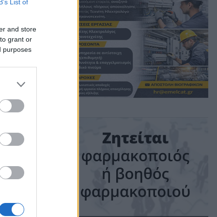
B’s List of
er and store
to grant or
ed purposes
ime: 1 min read
ις!