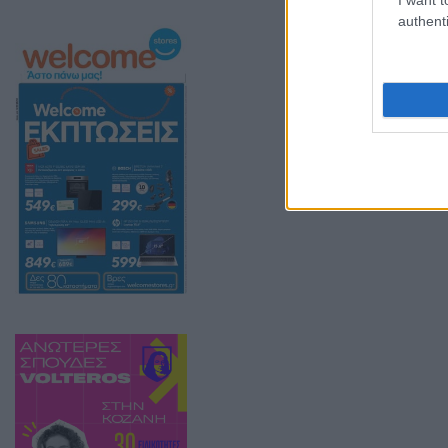
authenti
Οι πρώτες πληρ
εταιρεία γερμα
Ζήσης Πιτσιάβα
Διαβάστε updat