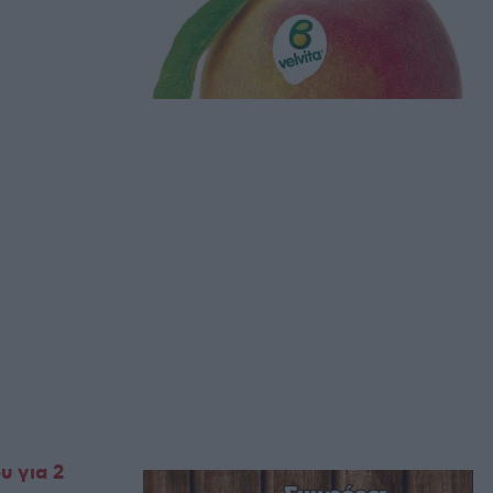
υ για 2