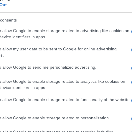
Out
 εργατικό ατύχημα σημειώθηκε πριν από λίγο στο
consents
 σε εργασίες που γινόταν για τη συντήρηση της μο
o allow Google to enable storage related to advertising like cookies on
ρίνιστες μέχρι στιγμής συνθήκες 2 εργαζόμενοι έ
evice identifiers in apps.
o allow my user data to be sent to Google for online advertising
s.
to allow Google to send me personalized advertising.
o allow Google to enable storage related to analytics like cookies on
evice identifiers in apps.
o allow Google to enable storage related to functionality of the website
o allow Google to enable storage related to personalization.
o allow Google to enable storage related to security, including