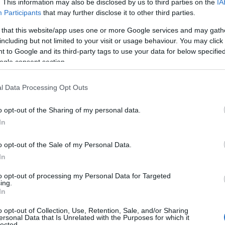
. This information may also be disclosed by us to third parties on the
IA
Participants
that may further disclose it to other third parties.
γατικό ατύχημα
 that this website/app uses one or more Google services and may gath
including but not limited to your visit or usage behaviour. You may click 
ημητρίου- 2
 to Google and its third-party tags to use your data for below specifi
ogle consent section.
ί
l Data Processing Opt Outs
o opt-out of the Sharing of my personal data.
In
ΤΑ ΣΗΜΑΝΤΙΚΟΤΕΡΑ
,
Τοπική Επικαιρότητα
Reading T
o opt-out of the Sale of my Personal Data.
News
και μάθετε πρώτοι όλες τις ειδήσε
In
to opt-out of processing my Personal Data for Targeted
ing.
In
o opt-out of Collection, Use, Retention, Sale, and/or Sharing
ersonal Data that Is Unrelated with the Purposes for which it
lected.