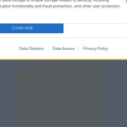
cation functionality and fraud prevention, and other user protection.
οφορίες κάνουν λόγο για εργαζόμενους σε εργολα
νικών συμφερόντων. Περισσότερα σε λίγο…
CONFIRM
ς
Data Deletion
Data Access
Privacy Policy
e