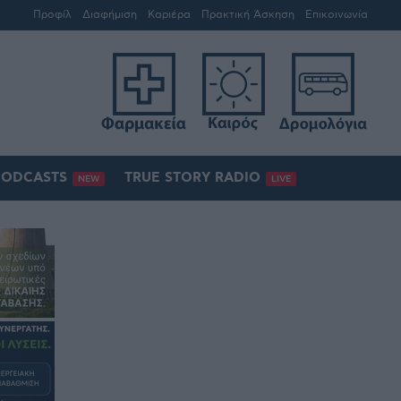
Προφίλ
Διαφήμιση
Καριέρα
Πρακτική Άσκηση
Επικοινωνία
PODCASTS
TRUE STORY RADIO
NEW
LIVE