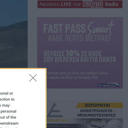
sonal or
ection to
ou may
 personal
out of the
 downstream