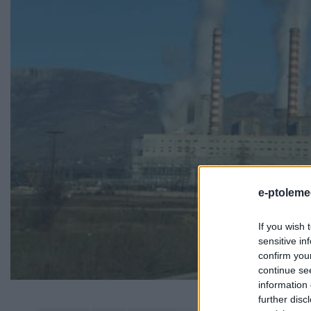
e-ptoleme
If you wish 
sensitive in
confirm you
continue se
information 
further disc