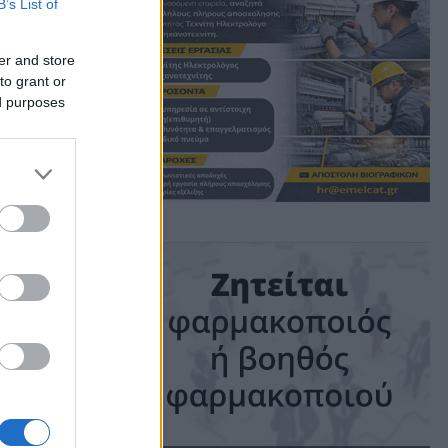
λα
B’s List of
η
er and store
to grant or
ed purposes
ime: 1 min read
ις!