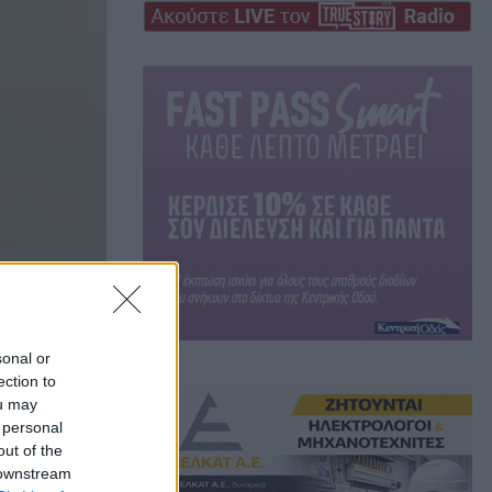
sonal or
ection to
ou may
 personal
out of the
 downstream