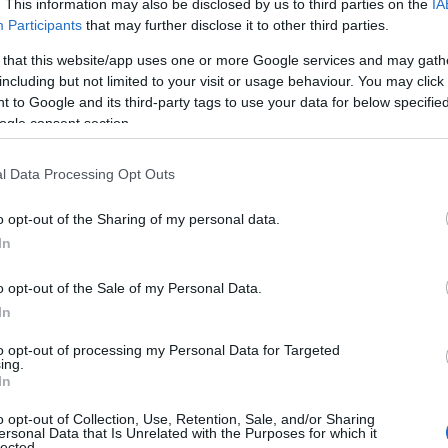
υνέβη με τη Γιού
. This information may also be disclosed by us to third parties on the
IA
Participants
that may further disclose it to other third parties.
 την απόφαση στ
 that this website/app uses one or more Google services and may gath
including but not limited to your visit or usage behaviour. You may click 
 to Google and its third-party tags to use your data for below specifi
ogle consent section.
l Data Processing Opt Outs
άζ
Reading T
o opt-out of the Sharing of my personal data.
In
News
και μάθετε πρώτοι όλες τις ειδήσε
o opt-out of the Sale of my Personal Data.
In
to opt-out of processing my Personal Data for Targeted
ing.
In
o opt-out of Collection, Use, Retention, Sale, and/or Sharing
ersonal Data that Is Unrelated with the Purposes for which it
lected.