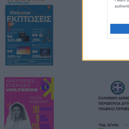
Επενδυτικής Επι
authenti
Η απόφαση η οπ
επιστολή της η 
φαίνεται να μην
ανανεωθεί η θη
Επενδυτικής Επ