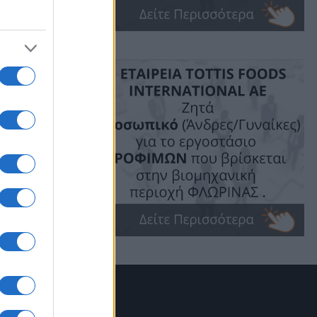
 προκάλεσε
ε χθες ο
νέλαος
της