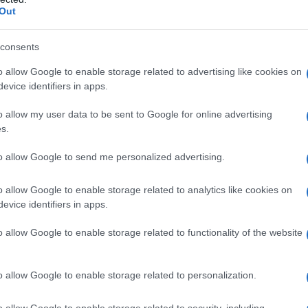
έωσης της θητείας και όχι παραίτηση από τη θέση,
Out
αγή στην Προεδρεία του ΤΑΔΥΜ
όπως σας αποκάλυψ
consents
o allow Google to enable storage related to advertising like cookies on
evice identifiers in apps.
o allow my user data to be sent to Google for online advertising
s.
to allow Google to send me personalized advertising.
o allow Google to enable storage related to analytics like cookies on
evice identifiers in apps.
o allow Google to enable storage related to functionality of the website
ιφερειάρχη, Πρόεδρος του ΤΑΔΥΜ ορίστηκε ο Με
o allow Google to enable storage related to personalization.
 οποίος αντικαθιστά την επί 2 χρόνια επικεφαλής 
o allow Google to enable storage related to security, including