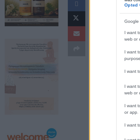
Αίτημα μη αναν
Opted 
τελικά την αλλ
«Π»
.
Google 
I want t
web or d
I want t
purpose
I want 
I want t
web or d
I want t
or app.
Με απόφαση Περ
I want t
Μακρυγιάννης, ο
I want t