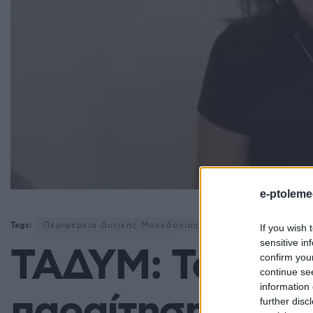
e-ptoleme
Tags:
Περιφέρεια Δυτικής Μακεδονίας
ΤΑΔΥΜ - Ταμείο Ανά
If you wish 
sensitive in
ΤΑΔΥΜ: Το αίτη
confirm you
continue se
information 
further disc