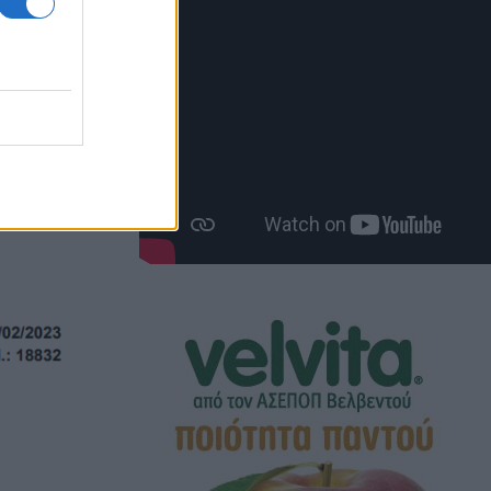
α πως με
που όμως
 να μην
εδρεία της