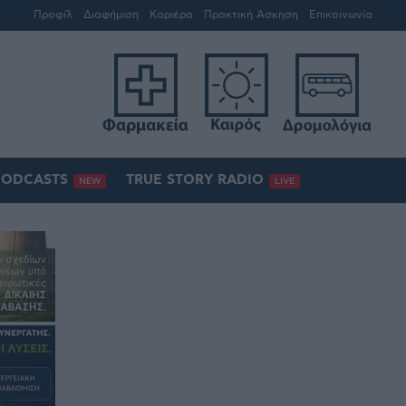
Προφίλ
Διαφήμιση
Καριέρα
Πρακτική Άσκηση
Επικοινωνία
PODCASTS
TRUE STORY RADIO
NEW
LIVE