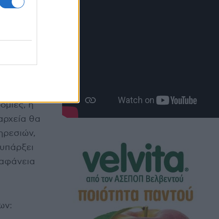
ξυπηρέτηση
ς
ομίες, η
αρχεία θα
ηρεσιών,
 υπάρξει
ιαφάνεια
ων: