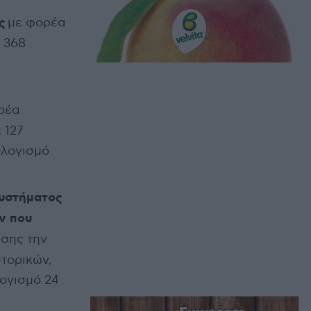
ς
με φορέα
 368
ρέα
 127
ολογισμό
υστήματος
ων που
σης την
στορικών,
λογισμό 24