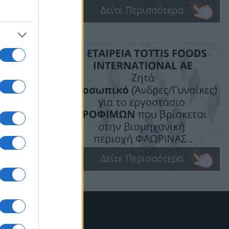
ργεία
εταφορών,
ικής
άτους». Με
κτικότητας,
τα
ό 1,2 δις
κά