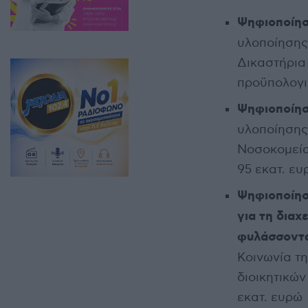
Ψηφιοποίησ
υλοποίησης
Δικαστήρια 
προϋπολογι
Ψηφιοποίησ
υλοποίησης
Νοσοκομεία
95 εκατ. ευ
Ψηφιοποίησ
για τη διαχ
φυλάσσοντα
Κοινωνία τη
διοικητικών
εκατ. ευρώ