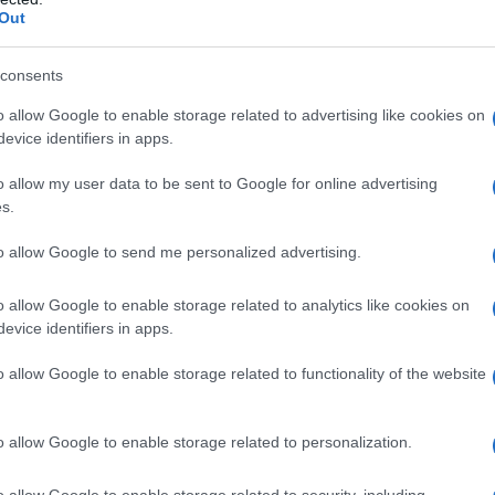
Out
ηφιακής Διακυβέρνησης σε συνεργασία με τα Υπου
κευμάτων και Αθλητισμού, Υγείας, Υποδομών και Μ
consents
τανάστευσης και Ασύλου και Ναυτιλίας και Νησιωτ
o allow Google to enable storage related to advertising like cookies on
ποιούν τη Δράση «Ψηφιοποίηση των Αρχείων του Κρ
evice identifiers in apps.
590 εκατ. ευρώ από το Ταμείο Ανάκαμψης και Ανθε
o allow my user data to be sent to Google for online advertising
. ευρώ Φ.Π.Α. από εθνικούς πόρους), είναι ένα από 
s.
 ψηφιοποίησης αρχειακού υλικού, περισσότερων απ
to allow Google to send me personalized advertising.
σωμάτωσής τους σε νέα ολοκληρωμένα πληροφορια
o allow Google to enable storage related to analytics like cookies on
evice identifiers in apps.
o allow Google to enable storage related to functionality of the website
o allow Google to enable storage related to personalization.
o allow Google to enable storage related to security, including