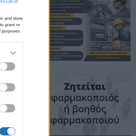
B’s List of
er and store
to grant or
ed purposes
ime: 1 min read
ις!
λάδα 2.0,