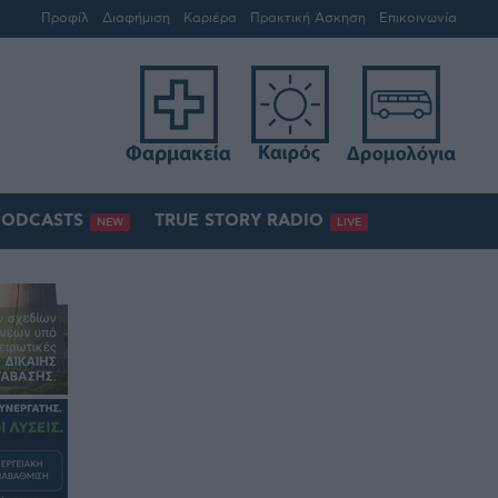
Προφίλ
Διαφήμιση
Καριέρα
Πρακτική Άσκηση
Επικοινωνία
PODCASTS
TRUE STORY RADIO
NEW
LIVE