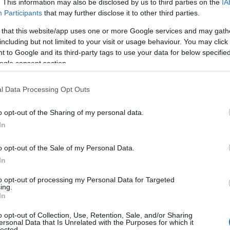
. This information may also be disclosed by us to third parties on the
IA
Participants
that may further disclose it to other third parties.
,2 δις σελίδες με
 that this website/app uses one or more Google services and may gath
including but not limited to your visit or usage behaviour. You may click 
590 εκατ. ευρώ
 to Google and its third-party tags to use your data for below specifi
ogle consent section.
l Data Processing Opt Outs
Reading T
o opt-out of the Sharing of my personal data.
News
και μάθετε πρώτοι όλες τις ειδήσε
In
o opt-out of the Sale of my Personal Data.
In
to opt-out of processing my Personal Data for Targeted
ing.
In
o opt-out of Collection, Use, Retention, Sale, and/or Sharing
ersonal Data that Is Unrelated with the Purposes for which it
Εθνικού Σχεδίου Ανάκαμψης και Ανθεκτικότητας Ελ
lected.