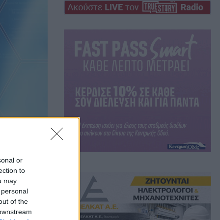
sonal or
ection to
ou may
 personal
out of the
 downstream