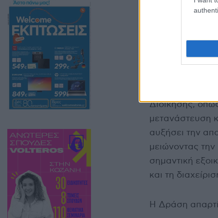
authenti
Πρόκειται για μ
των πολιτών και
Διοίκησης, όπως
μετανάστευση κ
αυξήσει την απ
μειώνοντας την 
σημαντική εξοι
και τη διαχείρι
Η Δράση απαρτί