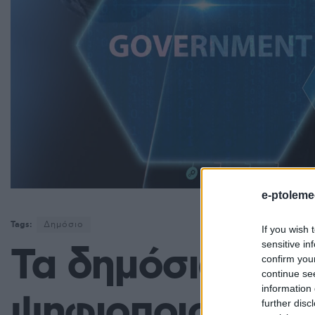
e-ptoleme
Tags:
Δημόσιο
If you wish 
sensitive in
Τα δημόσια αρχε
confirm you
continue se
information 
ψηφιοποιούνται 
further disc