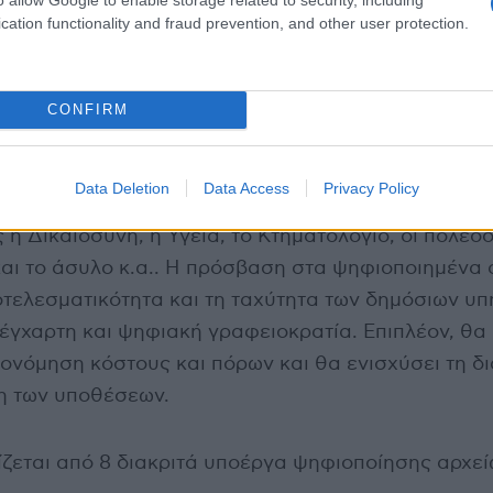
cation functionality and fraud prevention, and other user protection.
CONFIRM
ια εμβληματική Δράση, η οποία θα βελτιώσει την ε
Data Deletion
Data Access
Privacy Policy
 των επιχειρήσεων σε βασικούς τομείς της Δημόσια
 η Δικαιοσύνη, η Υγεία, το Κτηματολόγιο, οι πολεοδ
αι το άσυλο κ.α.. Η πρόσβαση στα ψηφιοποιημένα 
οτελεσματικότητα και τη ταχύτητα των δημόσιων υπ
έγχαρτη και ψηφιακή γραφειοκρατία. Επιπλέον, θα
κονόμηση κόστους και πόρων και θα ενισχύσει τη δ
ση των υποθέσεων.
ζεται από 8 διακριτά υποέργα ψηφιοποίησης αρχεί