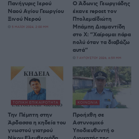
Πανήγυρις Ιερού
Ο Άδωνις Γεωργιάδης
Ναού Αγίου Γεωργίου
έκανε repost τον
Ξινού Νερού
Πτολεμαϊδιώτη
Μπάμπη Διαμαντίδη
5 ΜΑΪ́ΟΥ 2024, 2:00 ΜΜ
στο X: “Χαίρομαι πάρα
πολύ όταν τα διαβάζω
αυτά”
7 ΑΥΓΟΎΣΤΟΥ 2026, 6:59 ΜΜ
ΤΟΠΙΚΉ ΕΠΙΚΑΙΡΌΤΗΤΑ
ΚΟΙΝΩΝΊΑ
Την Πέμπτη στην
Προήχθη σε
Άρδασσα η κηδεία του
Αστυνομικό
γνωστού γιατρού
Υποδιευθυντή ο
Νίκου Ελευθεριάδη
Διοικητής της