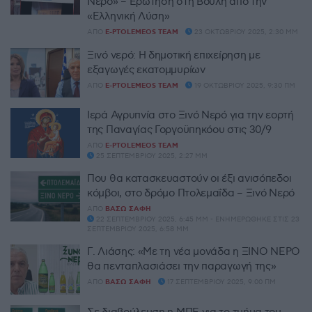
Νερό» – Ερώτηση στη Βουλή από την
«Ελληνική Λύση»
ΑΠΌ
E-PTOLEMEOS TEAM
23 ΟΚΤΩΒΡΊΟΥ 2025, 2:30 ΜΜ
Ξινό νερό: Η δημοτική επιχείρηση με
εξαγωγές εκατομμυρίων
ΑΠΌ
E-PTOLEMEOS TEAM
19 ΟΚΤΩΒΡΊΟΥ 2025, 9:30 ΠΜ
Ιερά Αγρυπνία στο Ξινό Νερό για την εορτή
της Παναγίας Γοργοϋπηκόου στις 30/9
ΑΠΌ
E-PTOLEMEOS TEAM
25 ΣΕΠΤΕΜΒΡΊΟΥ 2025, 2:27 ΜΜ
Που θα κατασκευαστούν οι έξι ανισόπεδοι
κόμβοι, στο δρόμο Πτολεμαΐδα – Ξινό Νερό
ΑΠΌ
ΒΆΣΩ ΣΆΦΗ
22 ΣΕΠΤΕΜΒΡΊΟΥ 2025, 6:45 ΜΜ - ΕΝΗΜΕΡΏΘΗΚΕ ΣΤΙΣ 23
ΣΕΠΤΕΜΒΡΊΟΥ 2025, 6:58 ΜΜ
Γ. Λιάσης: «Με τη νέα μονάδα η ΞΙΝΟ ΝΕΡΟ
θα πενταπλασιάσει την παραγωγή της»
ΑΠΌ
ΒΆΣΩ ΣΆΦΗ
17 ΣΕΠΤΕΜΒΡΊΟΥ 2025, 9:00 ΠΜ
Σε διαβούλευση η ΜΠΕ για το τμήμα του