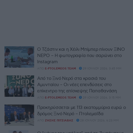
Ο Τζάστιν και η Χέιλι Μπίμπερ πίνουν ΞΙΝΟ
ΝΕΡΟ – Η φωτογραφία που σαρώνει στο
Instagram
ΑΠΌ
E-PTOLEMEOS TEAM
29 ΙΟΥΛΊΟΥ 2026, 3:45 ΜΜ
Από το Ξινό Νερό στα κρασιά του
Αμυνταίου – Οι νέες επενδύσεις στο
επίκεντρο της επίσκεψης Παπαθανάση
ΑΠΌ
E-PTOLEMEOS TEAM
29 ΙΟΥΛΊΟΥ 2026, 3:15 ΜΜ
Προκηρύσσεται με 113 εκατομμύρια ευρώ ο
δρόμος Ξινό Νερό – Πτολεμαΐδα
ΑΠΌ
ΖΉΣΗΣ ΠΙΤΣΙΆΒΑΣ
28 ΙΟΥΛΊΟΥ 2026, 6:23 ΜΜ