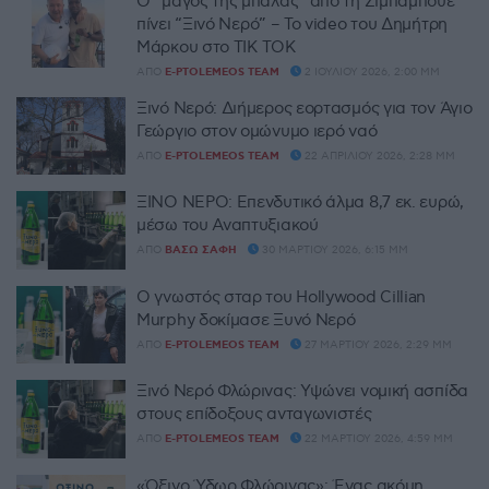
Ο “μάγος της μπάλας” από τη Ζιμπάμπουε
πίνει “Ξινό Νερό” – Το video του Δημήτρη
Μάρκου στο TIK TOK
ΑΠΌ
E-PTOLEMEOS TEAM
2 ΙΟΥΛΊΟΥ 2026, 2:00 ΜΜ
Ξινό Νερό: Διήμερος εορτασμός για τον Άγιο
Γεώργιο στον ομώνυμο ιερό ναό
ΑΠΌ
E-PTOLEMEOS TEAM
22 ΑΠΡΙΛΊΟΥ 2026, 2:28 ΜΜ
ΞΙΝΟ ΝΕΡΟ: Επενδυτικό άλμα 8,7 εκ. ευρώ,
μέσω του Αναπτυξιακού
ΑΠΌ
ΒΆΣΩ ΣΆΦΗ
30 ΜΑΡΤΊΟΥ 2026, 6:15 ΜΜ
Ο γνωστός σταρ του Hollywood Cillian
Murphy δοκίμασε Ξυνό Νερό
ΑΠΌ
E-PTOLEMEOS TEAM
27 ΜΑΡΤΊΟΥ 2026, 2:29 ΜΜ
Ξινό Νερό Φλώρινας: Υψώνει νομική ασπίδα
στους επίδοξους ανταγωνιστές
ΑΠΌ
E-PTOLEMEOS TEAM
22 ΜΑΡΤΊΟΥ 2026, 4:59 ΜΜ
«Όξινο Ύδωρ Φλώρινας»: Ένας ακόμη