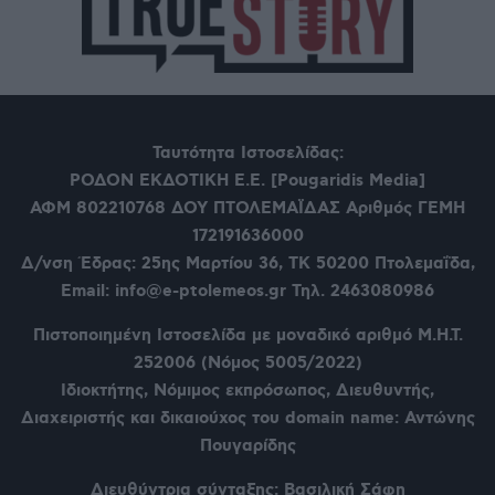
Ταυτότητα Ιστοσελίδας:
ΡΟΔΟΝ ΕΚΔΟΤΙΚΗ Ε.Ε. [Pougaridis Media]
ΑΦΜ 802210768
ΔΟΥ ΠΤΟΛΕΜΑΪΔΑΣ Αριθμός ΓΕΜΗ
172191636000
Δ/νση Έδρας: 25ης Μαρτίου 36,
ΤΚ 50200 Πτολεμαΐδα,
Email: info@e-ptolemeos.gr Τηλ. 2463080986
Πιστοποιημένη Ιστοσελίδα με μοναδικό αριθμό Μ.Η.Τ.
252006 (Νόμος 5005/2022)
Ιδιοκτήτης, Νόμιμος εκπρόσωπος, Διευθυντής,
Διαχειριστής και δικαιούχος του domain name: Αντώνης
Πουγαρίδης
Διευθύντρια σύνταξης: Βασιλική Σάφη