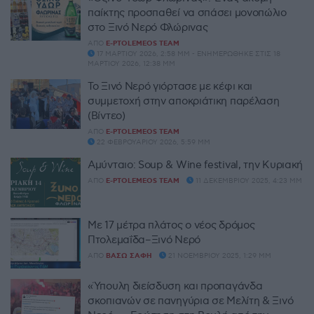
παίκτης προσπαθεί να σπάσει μονοπώλιο
στο Ξινό Νερό Φλώρινας
ΑΠΌ
E-PTOLEMEOS TEAM
17 ΜΑΡΤΊΟΥ 2026, 2:58 ΜΜ - ΕΝΗΜΕΡΏΘΗΚΕ ΣΤΙΣ 18
ΜΑΡΤΊΟΥ 2026, 12:38 ΜΜ
Το Ξινό Νερό γιόρτασε με κέφι και
συμμετοχή στην αποκριάτικη παρέλαση
(Βίντεο)
ΑΠΌ
E-PTOLEMEOS TEAM
22 ΦΕΒΡΟΥΑΡΊΟΥ 2026, 5:59 ΜΜ
Αμύνταιο: Soup & Wine festival, την Κυριακή
ΑΠΌ
E-PTOLEMEOS TEAM
11 ΔΕΚΕΜΒΡΊΟΥ 2025, 4:23 ΜΜ
Με 17 μέτρα πλάτος ο νέος δρόμος
Πτολεμαΐδα–Ξινό Νερό
ΑΠΌ
ΒΆΣΩ ΣΆΦΗ
21 ΝΟΕΜΒΡΊΟΥ 2025, 1:29 ΜΜ
«Ύπουλη διείσδυση και προπαγάνδα
σκοπιανών σε πανηγύρια σε Μελίτη & Ξινό