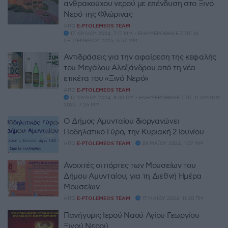
ανθρακούχου νερού με επένδυση στο Ξινό
Νερό της Φλώρινας
ΑΠΌ
E-PTOLEMEOS TEAM
17 ΙΟΥΛΊΟΥ 2024, 7:17 ΜΜ - ΕΝΗΜΕΡΏΘΗΚΕ ΣΤΙΣ 16
ΣΕΠΤΕΜΒΡΊΟΥ 2025, 6:57 ΜΜ
Αντιδράσεις για την αφαίρεση της κεφαλής
του Μεγάλου Αλεξάνδρου από τη νέα
ετικέτα του «Ξινό Νερό»
ΑΠΌ
E-PTOLEMEOS TEAM
17 ΙΟΥΛΊΟΥ 2024, 8:00 ΠΜ - ΕΝΗΜΕΡΏΘΗΚΕ ΣΤΙΣ 11 ΙΟΥΛΊΟΥ
2025, 7:26 ΜΜ
Ο Δήμος Αμυνταίου διοργανώνει
Ποδηλατικό Γύρο, την Κυριακή 2 Ιουνίου
ΑΠΌ
E-PTOLEMEOS TEAM
28 ΜΑΪ́ΟΥ 2024, 1:07 ΜΜ
Ανοιχτές οι πόρτες των Μουσείων του
Δήμου Αμυνταίου, για τη Διεθνή Ημέρα
Μουσείων
ΑΠΌ
E-PTOLEMEOS TEAM
17 ΜΑΪ́ΟΥ 2024, 11:30 ΠΜ
Πανήγυρις Ιερού Ναού Αγίου Γεωργίου
Ξινού Νερού