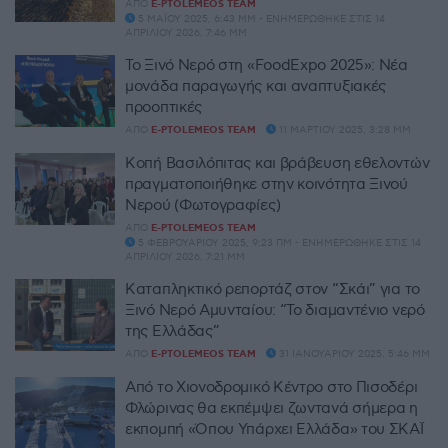
ΑΠΌ
E-PTOLEMEOS TEAM
5 ΜΑΪ́ΟΥ 2025, 6:43 ΜΜ - ΕΝΗΜΕΡΏΘΗΚΕ ΣΤΙΣ 14
ΑΠΡΙΛΊΟΥ 2026, 7:46 ΜΜ
Το Ξινό Νερό στη «FoodExpo 2025»: Νέα
μονάδα παραγωγής και αναπτυξιακές
προοπτικές
ΑΠΌ
E-PTOLEMEOS TEAM
11 ΜΑΡΤΊΟΥ 2025, 3:28 ΜΜ
Κοπή Βασιλόπιτας και βράβευση εθελοντών
πραγματοποιήθηκε στην κοινότητα Ξινού
Νερού (Φωτογραφίες)
ΑΠΌ
E-PTOLEMEOS TEAM
5 ΦΕΒΡΟΥΑΡΊΟΥ 2025, 9:23 ΠΜ - ΕΝΗΜΕΡΏΘΗΚΕ ΣΤΙΣ 14
ΑΠΡΙΛΊΟΥ 2026, 7:21 ΜΜ
Καταπληκτικό ρεπορτάζ στον “Σκάι” για το
Ξινό Νερό Αμυνταίου: “Το διαμαντένιο νερό
της Ελλάδας”
ΑΠΌ
E-PTOLEMEOS TEAM
31 ΙΑΝΟΥΑΡΊΟΥ 2025, 5:46 ΜΜ
Από το Χιονοδρομικό Κέντρο στο Πισοδέρι
Φλώρινας θα εκπέμψει ζωντανά σήμερα η
εκπομπή «Όπου Υπάρχει Ελλάδα» του ΣΚΑΪ