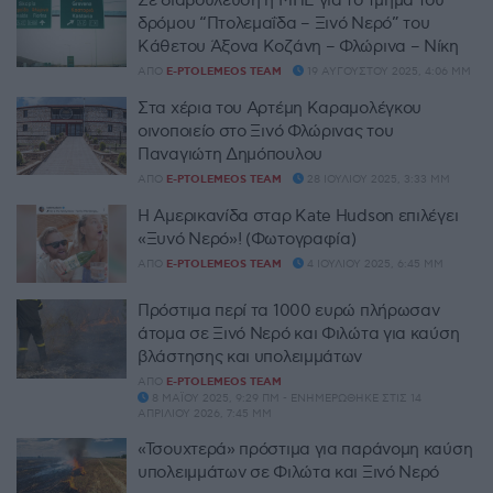
δρόμου “Πτολεμαΐδα – Ξινό Νερό” του
Κάθετου Άξονα Κοζάνη – Φλώρινα – Νίκη
ΑΠΌ
E-PTOLEMEOS TEAM
19 ΑΥΓΟΎΣΤΟΥ 2025, 4:06 ΜΜ
Στα χέρια του Αρτέμη Καραμολέγκου
οινοποιείο στο Ξινό Φλώρινας του
Παναγιώτη Δημόπουλου
ΑΠΌ
E-PTOLEMEOS TEAM
28 ΙΟΥΛΊΟΥ 2025, 3:33 ΜΜ
Η Αμερικανίδα σταρ Kate Hudson επιλέγει
«Ξυνό Νερό»! (Φωτογραφία)
ΑΠΌ
E-PTOLEMEOS TEAM
4 ΙΟΥΛΊΟΥ 2025, 6:45 ΜΜ
Πρόστιμα περί τα 1000 ευρώ πλήρωσαν
άτομα σε Ξινό Νερό και Φιλώτα για καύση
βλάστησης και υπολειμμάτων
ΑΠΌ
E-PTOLEMEOS TEAM
8 ΜΑΪ́ΟΥ 2025, 9:29 ΠΜ - ΕΝΗΜΕΡΏΘΗΚΕ ΣΤΙΣ 14
ΑΠΡΙΛΊΟΥ 2026, 7:45 ΜΜ
«Τσουχτερά» πρόστιμα για παράνομη καύση
υπολειμμάτων σε Φιλώτα και Ξινό Νερό