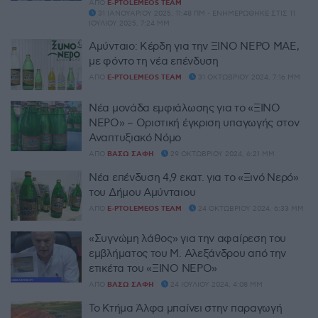
ΑΠΌ
E-PTOLEMEOS TEAM
31 ΙΑΝΟΥΑΡΊΟΥ 2025, 11:48 ΠΜ - ΕΝΗΜΕΡΏΘΗΚΕ ΣΤΙΣ 11
ΙΟΥΛΊΟΥ 2025, 7:24 ΜΜ
Αμύνταιο: Κέρδη για την ΞΙΝΟ ΝΕΡΟ ΜΑΕ,
με φόντο τη νέα επένδυση
ΑΠΌ
E-PTOLEMEOS TEAM
31 ΟΚΤΩΒΡΊΟΥ 2024, 7:16 ΜΜ
Νέα μονάδα εμφιάλωσης για το «ΞΙΝΟ
ΝΕΡΟ» – Οριστική έγκριση υπαγωγής στον
Αναπτυξιακό Νόμο
ΑΠΌ
ΒΆΣΩ ΣΆΦΗ
29 ΟΚΤΩΒΡΊΟΥ 2024, 6:21 ΜΜ
Νέα επένδυση 4,9 εκατ. για το «Ξινό Νερό»
του Δήμου Αμύνταιου
ΑΠΌ
E-PTOLEMEOS TEAM
24 ΟΚΤΩΒΡΊΟΥ 2024, 6:33 ΜΜ
«Συγνώμη λάθος» για την αφαίρεση του
εμβλήματος του Μ. Αλεξάνδρου από την
ετικέτα του «ΞΙΝΟ ΝΕΡΟ»
ΑΠΌ
ΒΆΣΩ ΣΆΦΗ
24 ΙΟΥΛΊΟΥ 2024, 4:08 ΜΜ
Το Κτήμα Άλφα μπαίνει στην παραγωγή