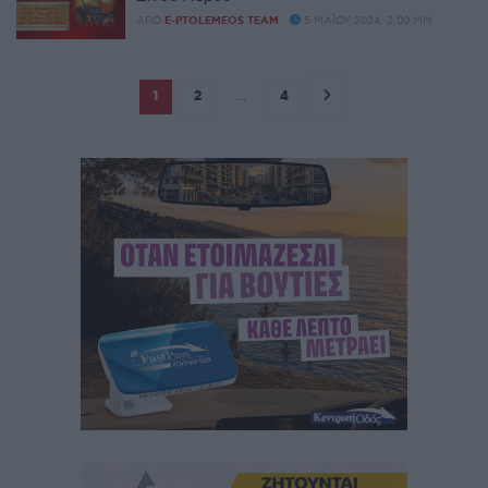
ΑΠΌ
E-PTOLEMEOS TEAM
5 ΜΑΪ́ΟΥ 2024, 2:00 ΜΜ
1
2
…
4