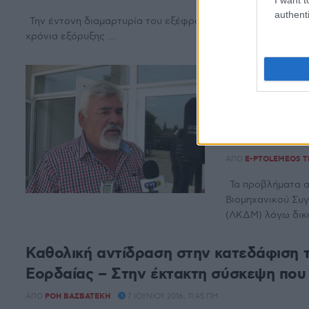
authenti
Την έντονη διαμαρτυρία του εξέφρασε το Δημοτικό Συμβού
χρόνια εξόρυξης ...
Δ. ΖΑΡΑΦΙΔ
λιγνίτη απ
δημιουργεί
Καρδιάς κα
ΑΠΌ
E-PTOLEMEOS 
Τα προβλήματα α
Βιομηχανικού Συγ
(ΛΚΔΜ) λόγω δικα
Καθολική αντίδραση στην κατεδάφιση τ
Εορδαίας – Στην έκτακτη σύσκεψη που
ΑΠΌ
ΡΌΗ ΒΑΣΒΑΤΈΚΗ
7 ΙΟΥΝΊΟΥ 2016, 11:45 ΠΜ