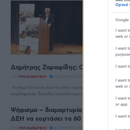
Η παρουσία
Opted 
καταγράφει
Google 
ΑΠΌ
E-PTOLEMEOS 
I want t
Παρούσα ήταν η Δ
web or d
Η παρουσία της τ
I want t
purpose
Δημήτρης Ζαραφίδης: Ο λιγνίτης θα είν
I want 
ΑΠΌ
ΡΌΗ ΒΑΣΒΑΤΈΚΗ
26 ΝΟΕΜΒΡΊΟΥ 2016, 6:00 ΠΜ
I want t
web or d
Η εκμετάλλευση λιγνίτη στην περιοχή μας (Δυτική Μακεδονί
συμπληρώσει δηλαδή περισσότερο από ...
I want t
or app.
Ψήφισμα – διαμαρτυρία Δημοτικού Συμβ
I want t
ΔΕΗ να εορτάσει τα 60 χρόνια λιγνίτη
ΑΠΌ
ΡΌΗ ΒΑΣΒΑΤΈΚΗ
21 ΝΟΕΜΒΡΊΟΥ 2016, 12:41 ΜΜ
I want t