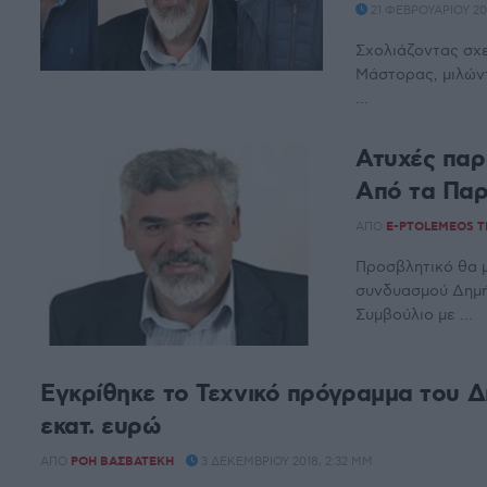
21 ΦΕΒΡΟΥΑΡΊΟΥ 201
Σχολιάζοντας σχετ
Μάστορας, μιλώντ
...
Ατυχές παρ
Από τα Παρ
ΑΠΌ
E-PTOLEMEOS 
Προσβλητικό θα 
συνδυασμού Δημή
Συμβούλιο με ...
Εγκρίθηκε το Τεχνικό πρόγραμμα του Δ
εκατ. ευρώ
ΑΠΌ
ΡΌΗ ΒΑΣΒΑΤΈΚΗ
3 ΔΕΚΕΜΒΡΊΟΥ 2018, 2:32 ΜΜ