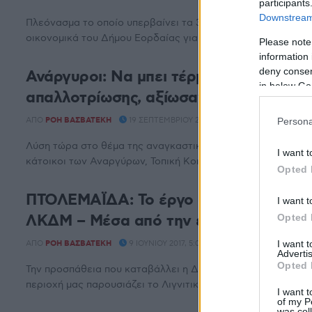
participants
Downstream 
Πλεόνασμα το οποίο υπερβαίνει τα 3 εκατομμύρια ευρώ, αν
οικονομικά του Δήμου Εορδαίας για ...
Please note
information 
deny consent
Ανάργυροι: Να μπει τέρμα στην κοροϊδ
in below Go
απαλλοτρίωσης, αξίωσαν οι κάτοικοι στ
ΑΠΌ
ΡΌΗ ΒΑΣΒΑΤΈΚΗ
19 ΣΕΠΤΕΜΒΡΊΟΥ 2017, 3:02 ΜΜ
Persona
Λύση τώρα στο θέμα της αναγκαστικής απαλλοτρίωσης και τ
I want t
κάτοικοι των Αναργύρων, Τοπική Κοινότητα ...
Opted 
ΠΤΟΛΕΜΑΪΔΑ: Το έργο αναπλάσεων στα
I want t
ΛΚΔΜ – Μέσα από την έκθεση φωτογρ
Opted 
I want 
ΑΠΌ
ΡΌΗ ΒΑΣΒΑΤΈΚΗ
9 ΙΟΥΝΊΟΥ 2017, 5:06 ΜΜ
Advertis
Opted 
Την προσπάθεια που καταβάλλει η ΔΕΗ στην περιβαλλοντικ
περιοχή μας παρουσιάζει το Λιγνιτικό Κέντρο ...
I want t
of my P
was col