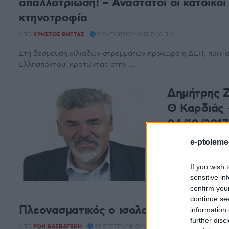
απαλλοτρίωση! – Ανάστατοι οι κάτοικοι
κτηνοτροφία
ΑΠΌ
ΧΡΉΣΤΟΣ ΒΉΤΤΑΣ
7 ΟΚΤΩΒΡΊΟΥ 2017, 5:00 ΠΜ
Στη δέσμευση χιλιάδων στρεμμάτων προχωρά η ΔΕΗ, πριν α
Ελλησπόντου, κρατώντας στην ...
Δημήτρης Ζ
Θ Καρδιάς 
04/10/2017
ΑΠΌ
E-PTOLEMEOS 
e-ptoleme
Ενδιαφέρουσες ε
If you wish 
Δημοτικός Σύμβο
sensitive in
Πρώτα απ’ όλα εξ
confirm you
continue se
Πλεονασματικός ο ισολογισμός του 20
information 
further disc
ΑΠΌ
ΡΌΗ ΒΑΣΒΑΤΈΚΗ
29 ΣΕΠΤΕΜΒΡΊΟΥ 2017, 2:46 ΜΜ