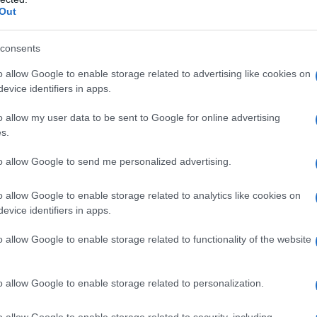
 της ΔΕΗ στο Συμπόσιο – Ο Επίκαιρος
Out
consents
TEAM
13 ΜΑΡΤΊΟΥ 2017, 7:00 ΜΜ
o allow Google to enable storage related to advertising like cookies on
ΕΗ στο συμπόσιο του Δήμου για τη Βιομηχανική Κληρονομιά.
evice identifiers in apps.
υπικά καταγράφηκε, δεν είναι όμως ...
o allow my user data to be sent to Google for online advertising
s.
αι εδώ γι’ άλλα 40 χρόνια
to allow Google to send me personalized advertising.
o allow Google to enable storage related to analytics like cookies on
evice identifiers in apps.
α) θα συνεχιστεί τουλάχιστον γι’ άλλα 40 χρόνια, θα
o allow Google to enable storage related to functionality of the website
ουλίου Εορδαίας για την επιλογή της
o allow Google to enable storage related to personalization.
 εκτός Εορδαίας
o allow Google to enable storage related to security, including