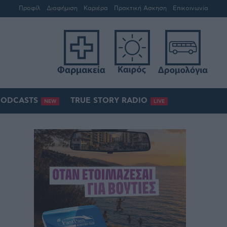
Προφίλ
Διαφήμιση
Καριέρα
Πρακτική Άσκηση
Επικοινωνία
PODCASTS
TRUE STORY RADIO
NEW
LIVE