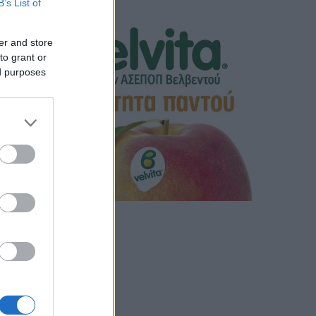
B’s List of
er and store
to grant or
ed purposes