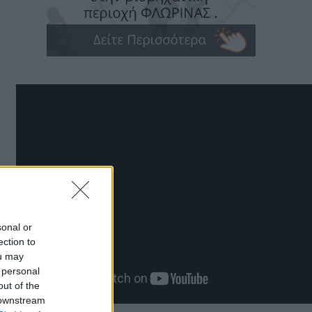
sonal or
ection to
ou may
 personal
out of the
 downstream