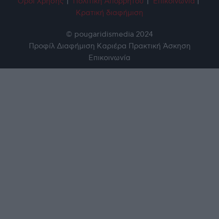
Όροι Χρήση
ς
|
Πολιτική Απορρήτου
|
Επικοινωνία
|
Κρατική διαφήμιση
© pougaridismedia 2024
Προφίλ
Διαφήμιση
Καριέρα
Πρακτική Άσκηση
Επικοινωνία