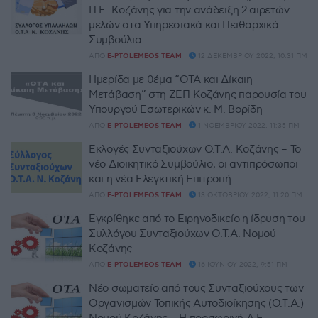
Π.Ε. Κοζάνης για την ανάδειξη 2 αιρετών
μελών στα Υπηρεσιακά και Πειθαρχικά
Συμβούλια
ΑΠΌ
E-PTOLEMEOS TEAM
12 ΔΕΚΕΜΒΡΊΟΥ 2022, 10:31 ΠΜ
Ημερίδα με θέμα “ΟΤΑ και Δίκαιη
Μετάβαση” στη ΖΕΠ Κοζάνης παρουσία του
Υπουργού Εσωτερικών κ. Μ. Βορίδη
ΑΠΌ
E-PTOLEMEOS TEAM
1 ΝΟΕΜΒΡΊΟΥ 2022, 11:35 ΠΜ
Εκλογές Συνταξιούχων Ο.Τ.Α. Κοζάνης – Το
νέο Διοικητικό Συμβούλιο, οι αντιπρόσωποι
και η νέα Ελεγκτική Επιτροπή
ΑΠΌ
E-PTOLEMEOS TEAM
13 ΟΚΤΩΒΡΊΟΥ 2022, 11:20 ΠΜ
Εγκρίθηκε από το Ειρηνοδικείο η ίδρυση του
Συλλόγου Συνταξιούχων Ο.Τ.Α. Νομού
Κοζάνης
ΑΠΌ
E-PTOLEMEOS TEAM
16 ΙΟΥΝΊΟΥ 2022, 9:51 ΠΜ
Νέο σωματείο από τους Συνταξιούχους των
Οργανισμών Τοπικής Αυτοδιοίκησης (Ο.Τ.Α.)