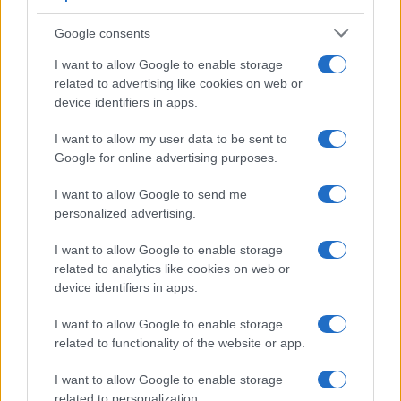
Google consents
I want to allow Google to enable storage
related to advertising like cookies on web or
device identifiers in apps.
I want to allow my user data to be sent to
Google for online advertising purposes.
I want to allow Google to send me
ΡΕΠΟΡΤΆΖ
personalized advertising.
Σωροί σκουπιδιών στην Κοζάνη – Συνεχίζονται οι
I want to allow Google to enable storage
κινητοποιήσεις στους ΟΤΑ – Ο αρμόδιος
related to analytics like cookies on web or
αντιδήμαρχος ευελπιστεί ότι την Πέμπτη θα
device identifiers in apps.
βγουν τα απορριμματοφόρα
I want to allow Google to enable storage
ΑΠΌ
ΧΡΉΣΤΟΣ ΒΉΤΤΑΣ
21 ΙΟΥΝΊΟΥ 2017, 12:53 ΜΜ
related to functionality of the website or app.
ΠΕΡΙΣΣΌΤΕΡΑ
DETAILS
I want to allow Google to enable storage
related to personalization.