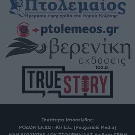
Ταυτότητα Ιστοσελίδας:
ΡΟΔΟΝ ΕΚΔΟΤΙΚΗ Ε.Ε. [Pougaridis Media]