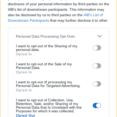
disclosure of your personal information by third parties on the
IAB’s list of downstream participants. This information may
also be disclosed by us to third parties on the
IAB’s List of
Downstream Participants
that may further disclose it to other
third parties.
Please note that this website/app uses one or more Google
Personal Data Processing Opt Outs
services and may gather and store information including but
not limited to your visit or usage behaviour. You may click to
I want to opt-out of the Sharing of my
personal data.
grant or deny consent to Google and its third-party tags to
Opted In
use your data for below specified purposes in below Google
consent section.
I want to opt-out of the Sale of my
Personal Data.
Opted In
I want to opt-out of processing my
Personal Data for Targeted Advertising.
Opted In
I want to opt-out of Collection, Use,
Retention, Sale, and/or Sharing of my
Personal Data that Is Unrelated with the
Purposes for which it was collected.
Opted Out