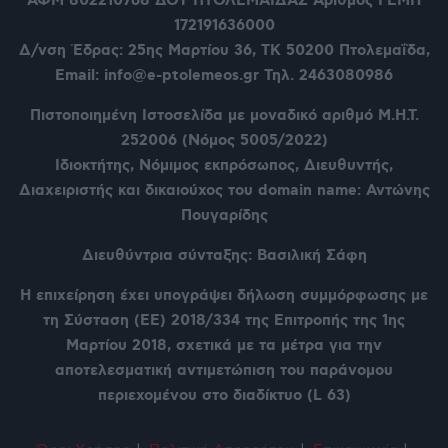
ΑΦΜ 802210768
ΔΟΥ ΠΤΟΛΕΜΑΪΔΑΣ Αριθμός ΓΕΜΗ
172191636000
Δ/νση Έδρας: 25ης Μαρτίου 36,
ΤΚ 50200 Πτολεμαΐδα,
Email: info@e-ptolemeos.gr Τηλ. 2463080986
Πιστοποιημένη Ιστοσελίδα με μοναδικό αριθμό Μ.Η.Τ.
252006 (Νόμος 5005/2022)
Ιδιοκτήτης, Νόμιμος εκπρόσωπος, Διευθυντής,
Διαχειριστής και δικαιούχος του domain name: Αντώνης
Πουγαρίδης
Διευθύντρια σύνταξης: Βασιλική Σάφη
Η επιχείρηση έχει υπογράψει δήλωση συμμόρφωσης με
τη Σύσταση (ΕΕ) 2018/334 της Επιτροπής της 1ης
Μαρτίου 2018, σχετικά με τα μέτρα για την
αποτελεσματική αντιμετώπιση του παράνομου
περιεχομένου στο διαδίκτυο (L 63)