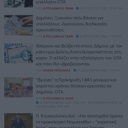
υπάλληλοι ΟΤΑ
ΑΠΌ
E-PTOLEMEOS TEAM
3 ΑΥΓΟΎΣΤΟΥ 2024, 12:36 ΜΜ
Δημόσιο: Ξεκινούν πάλι δάνεια για
υπαλλήλους -Δικαιούχοι, διαδικασία,
προϋποθέσεις
ΑΠΌ
E-PTOLEMEOS TEAM
3 ΑΥΓΟΎΣΤΟΥ 2024, 11:00 ΠΜ
Φλώρινα και Βελβεντό στους Δήμους με τον
καλύτερο Δείκτη Αποτελεσματικότητας στη
χώρα- Τι αλλάζει στην αξιολόγηση των ΟΤΑ
και ποιοι θα «βραβεύονται»
ΑΠΌ
ΖΉΣΗΣ ΠΙΤΣΙΆΒΑΣ
21 ΔΕΚΕΜΒΡΊΟΥ 2023, 1:13 ΜΜ
“Βγαίνει” η Προκήρυξη 1.843 μονίμων και
αορίστου χρόνου θέσεων εργασίας σε
Δημόσιο, ΟΤΑ
ΑΠΌ
E-PTOLEMEOS TEAM
29 ΣΕΠΤΕΜΒΡΊΟΥ 2023, 8:45 ΠΜ - ΕΝΗΜΕΡΏΘΗΚΕ ΣΤΙΣ 10
ΙΟΥΝΊΟΥ 2025, 6:53 ΜΜ
Π. Κουκουλόπουλος: «Να αποσυρθεί άμεσα
το προεκλογικό Νομοσχέδιο – “χαριστική
βολή” στην αυτοτέλεια της Τοπικής