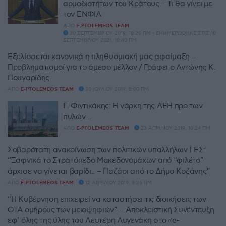
αρμοδιοτήτων του Κράτους – Τι θα γίνει με
τον ΕΝΦΙΑ
ΑΠΌ
E-PTOLEMEOS TEAM
30 ΣΕΠΤΕΜΒΡΊΟΥ 2019, 10:20 ΠΜ - ΕΝΗΜΕΡΏΘΗΚΕ ΣΤΙΣ 10
ΣΕΠΤΕΜΒΡΊΟΥ 2021, 10:40 ΠΜ
Εξελίσσεται κανονικά η πληθυσμιακή μας αφαίμαξη –
Προβληματισμοί για το άμεσο μέλλον / Γράφει ο Αντώνης Κ.
Πουγαρίδης
ΑΠΌ
E-PTOLEMEOS TEAM
30 ΙΟΥΛΊΟΥ 2019, 8:00 ΠΜ
Γ. Φιντικάκης: H νάρκη της ΔΕΗ προ των
πυλών…
ΑΠΌ
E-PTOLEMEOS TEAM
23 ΑΠΡΙΛΊΟΥ 2019, 10:24 ΠΜ
Σοβαρότατη ανακοίνωση των πολιτικών υπαλλήλων ΓΕΣ:
“Ξαφνικά το Στρατόπεδο Μακεδονομάχων από “φιλέτο”
άρχισε να γίνεται βαρίδι.. – Παζάρι από το Δήμο Κοζάνης”
ΑΠΌ
E-PTOLEMEOS TEAM
12 ΑΠΡΙΛΊΟΥ 2019, 8:25 ΠΜ
“Η Κυβέρνηση επιχειρεί να καταστήσει τις διοικήσεις των
ΟΤΑ ομήρους των μειοψηφιών” – Αποκλειστική Συνέντευξη
εφ’ όλης της ύλης του Λευτέρη Αυγενάκη στο «e-