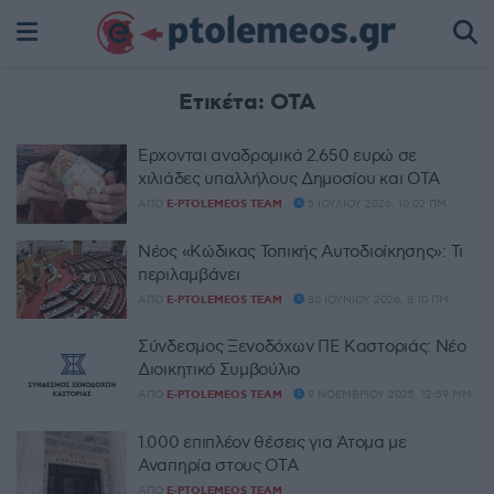
Ετικέτα:
ΟΤΑ
Έρχονται αναδρομικά 2.650 ευρώ σε
χιλιάδες υπαλλήλους Δημοσίου και ΟΤΑ
ΑΠΌ
E-PTOLEMEOS TEAM
5 ΙΟΥΛΊΟΥ 2026, 10:02 ΠΜ
Νέος «Κώδικας Τοπικής Αυτοδιοίκησης»: Τι
περιλαμβάνει
ΑΠΌ
E-PTOLEMEOS TEAM
30 ΙΟΥΝΊΟΥ 2026, 8:10 ΠΜ
Σύνδεσμος Ξενοδόχων ΠΕ Καστοριάς: Νέο
Διοικητικό Συμβούλιο
ΑΠΌ
E-PTOLEMEOS TEAM
9 ΝΟΕΜΒΡΊΟΥ 2025, 12:59 ΜΜ
1.000 επιπλέον θέσεις για Άτομα με
Αναπηρία στους ΟΤΑ
ΑΠΌ
E-PTOLEMEOS TEAM