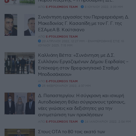
Νομού Κοζάνης – Η προσωρινή Δ.Ε.
ΑΠΌ
E-PTOLEMEOS TEAM
3 ΙΟΥΝΊΟΥ 2022, 3:39 ΜΜ
Συνάντηση εργασίας του Περιφερειάρχη Δ.
Μακεδονίας Γ. Κασαπίδη με τον Γ. Γ. της
ΕΣΑμεΑ Β. Κούτσιανο
ΑΠΌ
E-PTOLEMEOS TEAM
20 ΑΠΡΙΛΊΟΥ 2022, 12:27 ΜΜ - ΕΝΗΜΕΡΏΘΗΚΕ ΣΤΙΣ 10
ΙΟΥΝΊΟΥ 2025, 7:15 ΜΜ
Καλλιόπη Βέττα: «Συνάντηση με Δ.Σ.
Συλλόγου Εργαζομένων Δήμου Εορδαίας –
Επίσκεψη στον Βρεφονηπιακό Σταθμό
Μποδοσάκειου»
ΑΠΌ
E-PTOLEMEOS TEAM
25 ΦΕΒΡΟΥΑΡΊΟΥ 2022, 4:37 ΜΜ
Δ. Παπαστεργίου: Η σύγχρονη και ισχυρή
Αυτοδιοίκηση θέλει σύγχρονους τρόπους,
νέες γνώσεις και δεξιότητες για την
αντιμετώπιση των προκλήσεων
ΑΠΌ
E-PTOLEMEOS TEAM
24 ΙΑΝΟΥΑΡΊΟΥ 2022, 2:04 ΜΜ
Στους ΟΤΑ το 80 τοις εκατό των