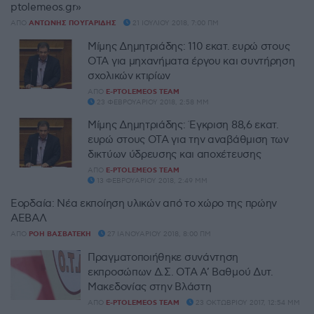
ptolemeos.gr»
ΑΠΌ
ΑΝΤΏΝΗΣ ΠΟΥΓΑΡΊΔΗΣ
21 ΙΟΥΛΊΟΥ 2018, 7:00 ΠΜ
Μίμης Δημητριάδης: 110 εκατ. ευρώ στους
ΟΤΑ για μηχανήματα έργου και συντήρηση
σχολικών κτιρίων
ΑΠΌ
E-PTOLEMEOS TEAM
23 ΦΕΒΡΟΥΑΡΊΟΥ 2018, 2:58 ΜΜ
Μίμης Δημητριάδης: Έγκριση 88,6 εκατ.
ευρώ στους ΟΤΑ για την αναβάθμιση των
δικτύων ύδρευσης και αποχέτευσης
ΑΠΌ
E-PTOLEMEOS TEAM
13 ΦΕΒΡΟΥΑΡΊΟΥ 2018, 2:49 ΜΜ
Εορδαία: Νέα εκποίηση υλικών από το χώρο της πρώην
ΑΕΒΑΛ
ΑΠΌ
ΡΌΗ ΒΑΣΒΑΤΈΚΗ
27 ΙΑΝΟΥΑΡΊΟΥ 2018, 8:00 ΠΜ
Πραγματοποιήθηκε συνάντηση
εκπροσώπων Δ.Σ. ΟΤΑ Α’ Βαθμού Δυτ.
Μακεδονίας στην Βλάστη
ΑΠΌ
E-PTOLEMEOS TEAM
23 ΟΚΤΩΒΡΊΟΥ 2017, 12:54 ΜΜ