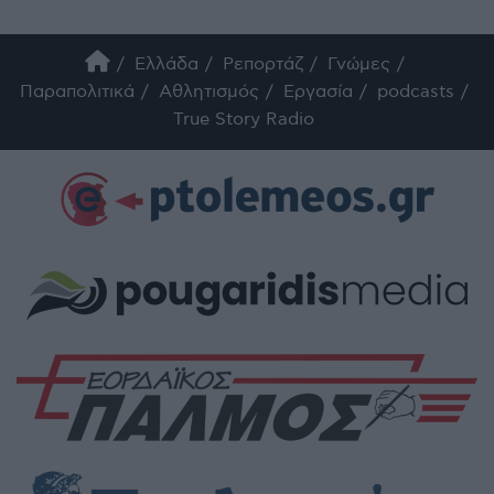
Ελλάδα
Ρεπορτάζ
Γνώμες
Παραπολιτικά
Αθλητισμός
Εργασία
podcasts
True Story Radio