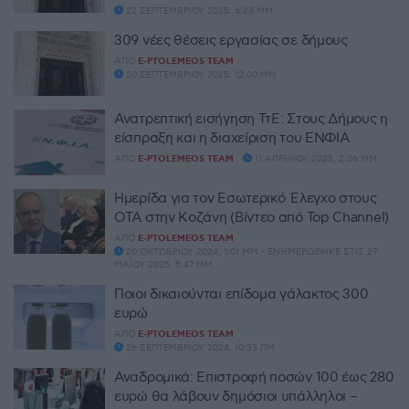
22 ΣΕΠΤΕΜΒΡΊΟΥ 2025, 6:28 ΜΜ
309 νέες θέσεις εργασίας σε δήμους
ΑΠΌ
E-PTOLEMEOS TEAM
20 ΣΕΠΤΕΜΒΡΊΟΥ 2025, 12:00 ΜΜ
Ανατρεπτική εισήγηση ΤτΕ: Στους Δήμους η
είσπραξη και η διαχείριση του ΕΝΦΙΑ
ΑΠΌ
E-PTOLEMEOS TEAM
11 ΑΠΡΙΛΊΟΥ 2025, 2:26 ΜΜ
Ημερίδα για τον Εσωτερικό Έλεγχο στους
ΟΤΑ στην Κοζάνη (Βίντεο από Top Channel)
ΑΠΌ
E-PTOLEMEOS TEAM
20 ΟΚΤΩΒΡΊΟΥ 2024, 1:01 ΜΜ - ΕΝΗΜΕΡΏΘΗΚΕ ΣΤΙΣ 27
ΜΑΪ́ΟΥ 2025, 5:47 ΜΜ
Ποιοι δικαιούνται επίδομα γάλακτος 300
ευρώ
ΑΠΌ
E-PTOLEMEOS TEAM
26 ΣΕΠΤΕΜΒΡΊΟΥ 2024, 10:33 ΠΜ
Αναδρομικά: Επιστροφή ποσών 100 έως 280
ευρώ θα λάβουν δημόσιοι υπάλληλοι –