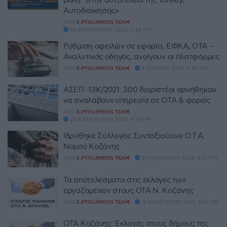
Αυτοδιοίκησης»
ΑΠΌ
E-PTOLEMEOS TEAM
24 ΣΕΠΤΕΜΒΡΊΟΥ 2023, 3:44 ΜΜ
Ρύθμιση οφειλών σε εφορία, ΕΦΚΑ, ΟΤΑ –
Αναλυτικός οδηγός, ανοίγουν οι πλατφόρμες
ΑΠΌ
E-PTOLEMEOS TEAM
3 ΑΠΡΙΛΊΟΥ 2023, 9:54 ΠΜ
ΑΣΕΠ -13Κ/2021: 300 διοριστέοι αρνήθηκαν
να αναλάβουν υπηρεσία σε ΟΤΑ & φορείς
ΑΠΌ
E-PTOLEMEOS TEAM
23 ΦΕΒΡΟΥΑΡΊΟΥ 2023, 9:37 ΠΜ
Ιδρύθηκε Σύλλογος Συνταξιούχων Ο.Τ.Α.
Νομού Κοζάνης
ΑΠΌ
E-PTOLEMEOS TEAM
29 ΙΑΝΟΥΑΡΊΟΥ 2023, 8:21 ΜΜ
Τα αποτελέσματα στις εκλογές των
εργαζομένων στους ΟΤΑ Ν. Κοζάνης
ΑΠΌ
E-PTOLEMEOS TEAM
13 ΔΕΚΕΜΒΡΊΟΥ 2022, 8:10 ΜΜ
ΟΤΑ Κοζάνης: Εκλογές στους δήμους της