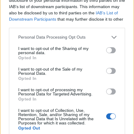
disclosure of your personal information by third parties on the
IAB’s list of downstream participants. This information may
also be disclosed by us to third parties on the
IAB’s List of
Downstream Participants
that may further disclose it to other
third parties.
Please note that this website/app uses one or more Google
Personal Data Processing Opt Outs
services and may gather and store information including but
not limited to your visit or usage behaviour. You may click to
I want to opt-out of the Sharing of my
personal data.
grant or deny consent to Google and its third-party tags to
Opted In
use your data for below specified purposes in below Google
consent section.
I want to opt-out of the Sale of my
Personal Data.
Opted In
I want to opt-out of processing my
ΜΟΥΣΙΚΈΣ ΕΠΙΛΟΓΈΣ
ΤΟΠΙΚΉ ΕΠΙΚΑΙΡΌΤΗΤΑ
Personal Data for Targeted Advertising.
Opted In
Οι μουσικές επιλογές
«Ταξίδι στο όνειρο»
I want to opt-out of Collection, Use,
του e-ptolemeos.gr:
με το trio Anima από
Retention, Sale, and/or Sharing of my
Personal Data that Is Unrelated with the
Julio Iglesias – Du Bist
τον Μορφωτικό Όμιλο
Purposes for which it was collected.
Die Sonne In Meinen
Βελβεντού
Opted Out