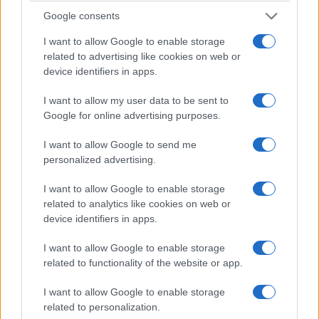
Augen (1973)
5 Αυγούστου 2026, 8:34 μμ
Google consents
5 Αυγούστου 2026, 9:00 μμ
I want to allow Google to enable storage
related to advertising like cookies on web or
device identifiers in apps.
I want to allow my user data to be sent to
Google for online advertising purposes.
ΑΘΛΗΤΙΚΆ
ΠΡΟΤΆΣΕΙΣ
I want to allow Google to send me
Γνωρίστε τους
Δείτε το νέο
personalized advertising.
φετινούς
φυλλάδιο προσφορών
I want to allow Google to enable storage
Πρωταθλητές του ΓΑΣ
του super market
related to analytics like cookies on web or
Εορδαίας: Κατερίνα
ΕΔΕΜ στην
device identifiers in apps.
Φαρμάκη
Πτολεμαΐδα –
Συμφέρει… λόγω
5 Αυγούστου 2026, 8:02 μμ
I want to allow Google to enable storage
τιμής!
related to functionality of the website or app.
5 Αυγούστου 2026, 7:38 μμ
I want to allow Google to enable storage
related to personalization.