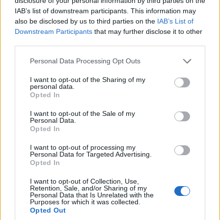
disclosure of your personal information by third parties on the
IAB’s list of downstream participants. This information may
also be disclosed by us to third parties on the
IAB’s List of
Downstream Participants
that may further disclose it to other
third parties.
Please note that this website/app uses one or more Google
Personal Data Processing Opt Outs
services and may gather and store information including but
not limited to your visit or usage behaviour. You may click to
I want to opt-out of the Sharing of my
personal data.
grant or deny consent to Google and its third-party tags to
Opted In
use your data for below specified purposes in below Google
consent section.
I want to opt-out of the Sale of my
Personal Data.
Opted In
ΠΟΛΙΤΙΚΉ
ΠΡΟΤΆΣΕΙΣ
I want to opt-out of processing my
Ο Μιχάλης
Coffee Island
Personal Data for Targeted Advertising.
Παπαδόπουλος στις
Πτολεμαΐδας:
Opted In
“ΠΡΟΣΩΠΟΓΡΑΦΙΕΣ”
Ποιοτικός καφές,
I want to opt-out of Collection, Use,
της POLITICAL:
smoothies και
Retention, Sale, and/or Sharing of my
Personal Data that Is Unrelated with the
“Ένας πολιτικός που
προϊόντα
Purposes for which it was collected.
Opted Out
θέλει να είναι
καφεκοπτείου σε 3