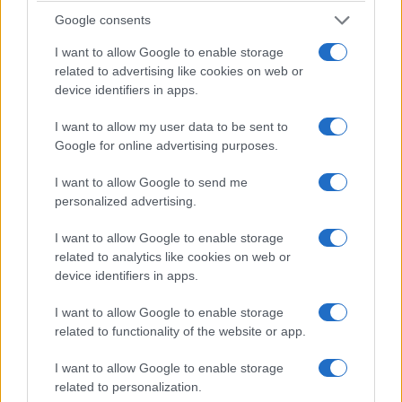
χρήσιμος, όχι
καταστήματα
Google consents
αρεστός”
8 Αυγούστου 2026, 12:28
μμ
I want to allow Google to enable storage
8 Αυγούστου 2026, 12:57
μμ
related to advertising like cookies on web or
device identifiers in apps.
I want to allow my user data to be sent to
Google for online advertising purposes.
I want to allow Google to send me
personalized advertising.
ΚΟΙΝΩΝΊΑ
ΚΟΙΝΩΝΊΑ
I want to allow Google to enable storage
Καθοριστική η
Το Πανεπιστήμιο
related to analytics like cookies on web or
συμβολή των
Δυτικής Μακεδονίας
device identifiers in apps.
κατοίκων της
στην Ιταλία για
Κλεισούρας στην
συνάντηση του έργου
I want to allow Google to enable storage
πυρκαγιά της
URBANFLOODS
related to functionality of the website or app.
Παρασκευής – Η
8 Αυγούστου 2026, 11:27 πμ
I want to allow Google to enable storage
ανακοίνωση της
related to personalization.
Προέδρου