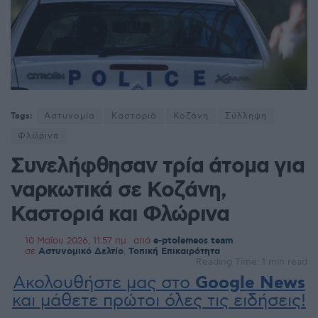
Tags:
Αστυνομία
Καστοριά
Κοζάνη
Σύλληψη
Φλώρινα
Συνελήφθησαν τρία άτομα για
ναρκωτικά σε Κοζάνη,
Καστοριά και Φλώρινα
10 Μαΐου 2026, 11:57 πμ
από
e-ptolemeos team
σε
Αστυνομικό Δελτίο
,
Τοπική Επικαιρότητα
Reading Time: 1 min read
Ακολουθήστε μας στο
Google News
και μάθετε πρώτοι όλες τις ειδήσεις!