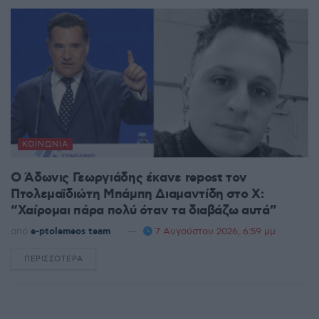
ΚΟΙΝΩΝΊΑ
Ο Άδωνις Γεωργιάδης έκανε repost τον
Πτολεμαϊδιώτη Μπάμπη Διαμαντίδη στο X:
“Χαίρομαι πάρα πολύ όταν τα διαβάζω αυτά”
από
e-ptolemeos team
7 Αυγούστου 2026, 6:59 μμ
ΠΕΡΙΣΣΌΤΕΡΑ
DETAILS