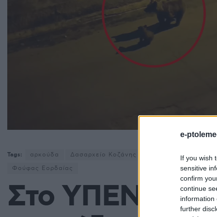
e-ptoleme
Tags:
αρκούδα
Δασαρχείο Κοζάνης
Εορδαία
Περιβαλ
If you wish 
sensitive in
Φούφας Εορδαίας
confirm you
Στο ΥΠΕΝ το φλ
continue se
information 
further disc