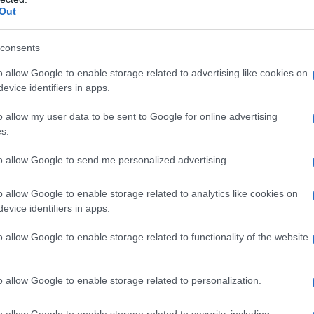
Out
consents
o allow Google to enable storage related to advertising like cookies on
 ανησυχία στους κατοίκους από τ
evice identifiers in apps.
φανίσεις
o allow my user data to be sent to Google for online advertising
s.
to allow Google to send me personalized advertising.
o allow Google to enable storage related to analytics like cookies on
evice identifiers in apps.
o allow Google to enable storage related to functionality of the website
o allow Google to enable storage related to personalization.
o allow Google to enable storage related to security, including