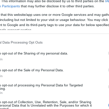
Φούφα – Το
. This information may also be disclosed by us to third parties on the
IA
Participants
that may further disclose it to other third parties.
 that this website/app uses one or more Google services and may gath
σε την Σύγκλησ
including but not limited to your visit or usage behaviour. You may click 
 to Google and its third-party tags to use your data for below specifi
ogle consent section.
πιστημονικής
l Data Processing Opt Outs
o opt-out of the Sharing of my personal data.
In
o opt-out of the Sale of my Personal Data.
ΑΝΤΙΚΟΤΕΡΑ
,
Τοπική Επικαιρότητα
Reading T
In
News
και μάθετε πρώτοι όλες τις ειδήσε
to opt-out of processing my Personal Data for Targeted
ing.
In
o opt-out of Collection, Use, Retention, Sale, and/or Sharing
ersonal Data that Is Unrelated with the Purposes for which it
lected.