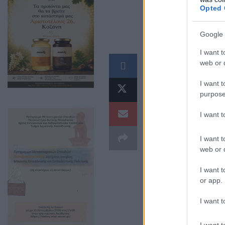
Opted 
Google 
I want t
Φόβος και
web or d
συχνές εμ
I want t
purpose
I want 
I want t
web or d
I want t
or app.
I want t
I want t