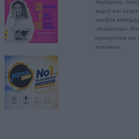
δασάρχης, τονί
χωριό και ενημε
σχεδόν καθημερ
«Καλλιστώ». Επί
προληπτικά και 
κατοίκων.