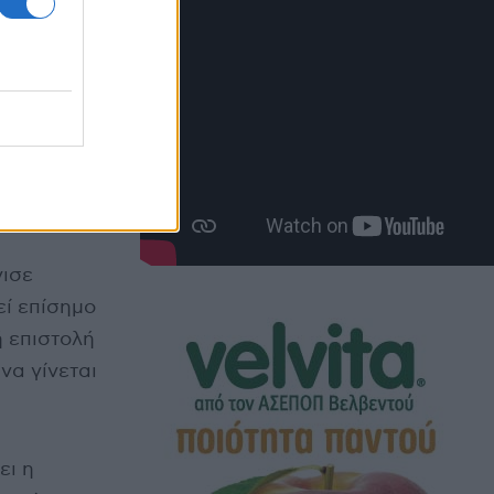
 της
 Φούφα
ν
νισε
εί επίσημο
ή επιστολή
να γίνεται
ει η