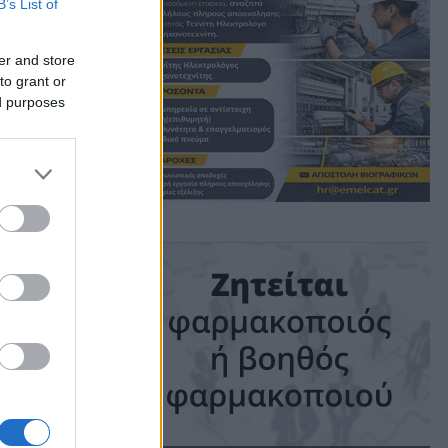
B’s List of
er and store
η
to grant or
ed purposes
ime: 1 min read
ις!