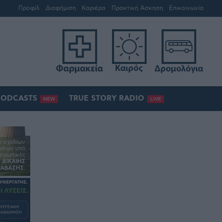
Προφίλ
Διαφήμιση
Καριέρα
Πρακτική Άσκηση
Επικοινωνία
PODCASTS
TRUE STORY RADIO
NEW
LIVE