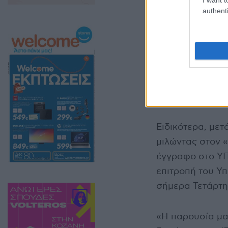
authenti
Στην Κεντρική Ε
συχνής εμφάνισ
Εορδαίας, με τ
καθημερινή παρ
Ειδικότερα, μετ
μιλώντας στον 
έγγραφο στο ΥΠ
επιτροπή του Υπ
σήμερα Τετάρτη
«Η παρουσία μας