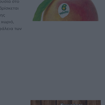
ουσία στο
βρίσκεται
σης
 χωριό,
φάλεια των