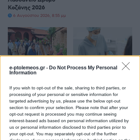
Λασσάνειο Δρόμο
Κοζάνης 2026
6 Αυγούστου 2026, 8:55 μμ
ΤΟΠΙΚΉ ΕΠΙΚΑΙΡΌΤΗΤΑ
ΔΙΕΘΝΕΊΣ ΕΙΔΉΣΕΙΣ
e-ptolemeos.gr -
Do Not Process My Personal
Information
Η μεγάλη εορτή της
Περιοδοντίτιδα:
Μεταμορφώσεως του
Καινοτόμος θεραπεία
If you wish to opt-out of the sale, sharing to third parties, or
Σωτήρος στην Ιερά
στοχεύει μόνο το
processing of your personal or sensitive information for
Μονή Δρυοβούνου
βακτήριο που
targeted advertising by us, please use the below opt-out
(φωτογραφίες)
προκαλεί τη νόσο
section to confirm your selection. Please note that after your
opt-out request is processed you may continue seeing
6 Αυγούστου 2026, 8:02 μμ
6 Αυγούστου 2026, 7:34 μμ
interest-based ads based on personal information utilized by
us or personal information disclosed to third parties prior to
your opt-out. You may separately opt-out of the further