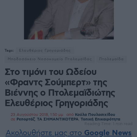
Tags:
Ελευθέριος Γρηγοριάδης
Μποδοσάκειο Νοσοκομείο Πτολεμαΐδας
Πτολεμαΐδα
Στο τιμόνι του Ωδείου
«Φραντς Σούμπερτ» της
Βιέννης ο Πτολεμαϊδιώτης
Ελευθέριος Γρηγοριάδης
23 Αυγούστου 2018, 1:50 μμ
από
Κούλα Πουλασιχίδου
σε
Ρεπορτάζ
,
ΤΑ ΣΗΜΑΝΤΙΚΟΤΕΡΑ
,
Τοπική Επικαιρότητα
Reading Time: 1 min read
Ακολουθήστε μας στο
Google News