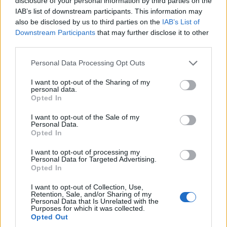
disclosure of your personal information by third parties on the
IAB’s list of downstream participants. This information may
also be disclosed by us to third parties on the
IAB’s List of
Downstream Participants
that may further disclose it to other
third parties.
Please note that this website/app uses one or more Google
Personal Data Processing Opt Outs
services and may gather and store information including but
not limited to your visit or usage behaviour. You may click to
I want to opt-out of the Sharing of my
personal data.
grant or deny consent to Google and its third-party tags to
Opted In
use your data for below specified purposes in below Google
consent section.
I want to opt-out of the Sale of my
Personal Data.
Opted In
I want to opt-out of processing my
Personal Data for Targeted Advertising.
Opted In
I want to opt-out of Collection, Use,
Retention, Sale, and/or Sharing of my
Personal Data that Is Unrelated with the
Purposes for which it was collected.
Opted Out