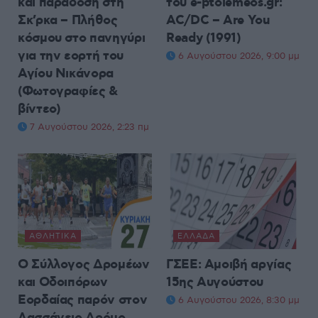
και παράδοση στη
του e-ptolemeos.gr:
Σκ’ρκα – Πλήθος
AC/DC – Are You
κόσμου στο πανηγύρι
Ready (1991)
για την εορτή του
6 Αυγούστου 2026, 9:00 μμ
Αγίου Νικάνορα
(Φωτογραφίες &
βίντεο)
7 Αυγούστου 2026, 2:23 πμ
ΑΘΛΗΤΙΚΆ
ΕΛΛΆΔΑ
Ο Σύλλογος Δρομέων
ΓΣΕΕ: Αμοιβή αργίας
και Οδοιπόρων
15ης Αυγούστου
Εορδαίας παρόν στον
6 Αυγούστου 2026, 8:30 μμ