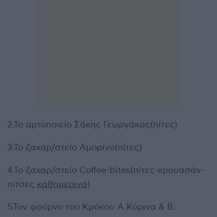
2.Το αρτοποιείο Σάκης Γεωργάκας(πίτες)
3.Το ζαχαρ/στείο Αμορίνο(πίτες)
4.Το ζαχαρ/στείο Coffee-bites(πίτες-κρουασάν-
πίτσες
καθημερινά
)
5.Τον φούρνο του Κρόκου Α.Κύρινα & Β.