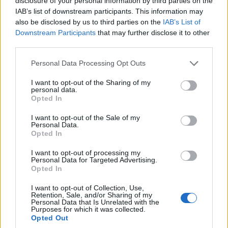
disclosure of your personal information by third parties on the
Τα Γυμνάσια
:2
,4
,6
,Καλλιτεχνικό Γυμνάσιο
ο
ο
ο
IAB’s list of downstream participants. This information may
Κοζάνης και το Γυμνάσιο Ξηρολίμνης.
also be disclosed by us to third parties on the
IAB’s List of
Downstream Participants
that may further disclose it to other
Τα Λύκεια
: Το 2o Επαγγελματικό Λύκειο
third parties.
Κοζάνης καθώς και το 15μελές 4
Εσπερινού
ου
Please note that this website/app uses one or more Google
Personal Data Processing Opt Outs
Επαγγελματικού Λυκείου Κοζάνης.
services and may gather and store information including but
not limited to your visit or usage behaviour. You may click to
I want to opt-out of the Sharing of my
personal data.
grant or deny consent to Google and its third-party tags to
16.Η οικογένεια της Ελευθερίας Παπακώστα
Opted In
use your data for below specified purposes in below Google
που μας προσέφεραν κρέας που καλύπτει ένα
consent section.
I want to opt-out of the Sale of my
γεύμα στην μνήμη του αδερφού της Ιωάννη.
Personal Data.
Opted In
17.Τον Πολιτιστικό σύλλογο «ΚΟΖΙΑΝΗ» που
I want to opt-out of processing my
Personal Data for Targeted Advertising.
προσέφερε το ποσό των 300€ σε κρεοπωλείο
Opted In
της πόλης που καλύπτουν 3 γεύματα του
I want to opt-out of Collection, Use,
συσσιτίου.
Retention, Sale, and/or Sharing of my
Personal Data that Is Unrelated with the
Purposes for which it was collected.
18.Το Δ.Σ. του τμήματος «ΙΩΑΝΝΗΣ ΤΡΑΝΤΑΣ
Opted Out