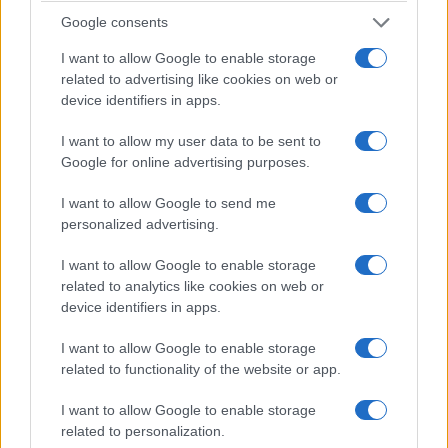
AHEPA HJ-15 KOZANHΣ» που μας προσέφερε
Google consents
το χριστουγεννιάτικο γεύμα (δηλ.35 κιλά χοιρινό
I want to allow Google to enable storage
κρέας,1 τσουβάλι ρύζι,150 ατομικά ψωμάκια και
related to advertising like cookies on web or
150 μελομακάρονα)
device identifiers in apps.
19.Την Φωτεινή Καμσίσογλου που μας
I want to allow my user data to be sent to
Google for online advertising purposes.
προσέφερε 25 κιλά κιμά στο συσσίτιο στην
μνήμη του συζύγου της Ηλία Καμσίσογλου με
I want to allow Google to send me
personalized advertising.
αφορμή τη συμπλήρωση ενός έτους από τον
θάνατό του.
I want to allow Google to enable storage
related to analytics like cookies on web or
20.Ευχαριστούμε την Αντιπεριφερειάρχη
device identifiers in apps.
Οικονομικών κα Γκατζαβέλη και τον
I want to allow Google to enable storage
Αντιπεριφερειάρχη Π.Ε. Κοζάνης κο Τσιούμαρη
related to functionality of the website or app.
για την προσφορά εδεσμάτων στο συσσίτιο
I want to allow Google to enable storage
related to personalization.
21.Στην μνήμη του Χρήστου Τσεκερίδη,τα παιδιά