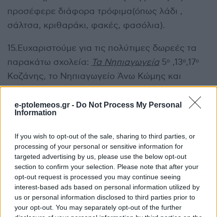
προσέφερε διάφορα τρόφιμα(όπως λάδι ,
σάλτσα, κριθαράκι, φακές, φασόλια).
15.Ευχαριστούμε για τις πολύτιμες δωρεές τα
παρακάτω σχολεία:
Τα Νηπιαγωγεία
5
,13
,17
ο
ο
ο
Κοζάνης, το Νηπιαγωγείο Άνω Κώμης και
Πετρανών. Επίσης τον παιδικό σταθμό
«ΛΙΛΙΠΟΥΠΟΛΗ» που μας προσέφεραν
e-ptolemeos.gr -
Do Not Process My Personal
Information
διάφορα εδέσματα καθώς και την παρουσία
τους ψάλλοντάς μας τα κάλαντα.
If you wish to opt-out of the sale, sharing to third parties, or
processing of your personal or sensitive information for
Τα Δημοτικά
:5
,6
,7
,13
,17
Χαρίσιου Μεγδάνη
ο
ο
ο
ο
ο ,
targeted advertising by us, please use the below opt-out
section to confirm your selection. Please note that after your
Κοζάνης και το 1
Δημοτικό σχολείο Κρόκου,
ο
opt-out request is processed you may continue seeing
Δημοτικό σχολείο Άνω Κώμης, Πετρανών και
interest-based ads based on personal information utilized by
Ποντοκώμης.
us or personal information disclosed to third parties prior to
your opt-out. You may separately opt-out of the further