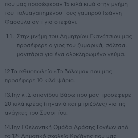
που μας προσέφεραν 15 κιλά κιμά στην μνήμη
του πολυαγαπημένου τους γαμπρού Ιωάννη
Φασούλα αντί για στεφάνι.
Στην μνήμη του Δημητρίου Γκανάτσιου μας
προσέφερε ο γιος του ζυμαρικά, σάλτσα,
μανιτάρια για ένα ολοκληρωμένο γεύμα.
12.Το ιχθυοπωλείο «Το δόλωμα» που μας
προσέφερε 10 κιλά ψάρια.
13.Την κ .Σιαπανίδου Βάσω που μας προσέφερε
20 κιλά κρέας (τηγανιά και μπριζόλες) για τις
ανάγκες του Συσσιτίου.
14.Την Εθελοντική Ομάδα Δράσης Γονέων από
το 12
Δημοτικό σχολείο Κοζάνης που μας
ο