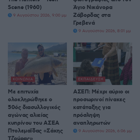
Scene (1960)
Άγιο Νικάνορα
Ζάβορδας στα
9 Αυγούστου 2026, 9:00 μμ
Γρεβενά
9 Αυγούστου 2026, 8:01 μμ
ΚΟΙΝΩΝΊΑ
ΕΚΠΑΊΔΕΥΣΗ
Με επιτυχία
ΑΣΕΠ: Μέχρι αύριο οι
ολοκληρώθηκε ο
προσωρινοί πίνακες
50ός διασυλλογικός
κατάταξης για
αγώνας αλιείας
πρόσληψη
κυπρίνου του ΑΣΕΑ
αναπληρωτών
Πτολεμαΐδας «Σάκης
9 Αυγούστου 2026, 6:06 μμ
Τζούρας»