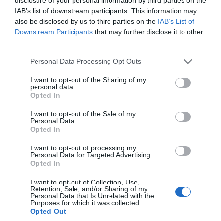
disclosure of your personal information by third parties on the
Περιφερειακούς και Δημοτικούς Συμβούλους,
IAB’s list of downstream participants. This information may
και να μην ισχύει για τους Τοπικούς
also be disclosed by us to third parties on the
IAB’s List of
Συμβούλους των Κοινοτήτων.
Downstream Participants
that may further disclose it to other
third parties.
πηγή:
lawandorder.gr
Please note that this website/app uses one or more Google
Personal Data Processing Opt Outs
services and may gather and store information including but
not limited to your visit or usage behaviour. You may click to
I want to opt-out of the Sharing of my
personal data.
grant or deny consent to Google and its third-party tags to
Σχετικά
Opted In
use your data for below specified purposes in below Google
Π. Κουκουλόπουλος: «Να
Αποστάσεις του Δημοτικού
consent section.
I want to opt-out of the Sale of my
αποσυρθεί άμεσα το
Συμβουλίου Εορδαίας από
Personal Data.
προεκλογικό Νομοσχέδιο –
το νομοσχέδιο για τον
Opted In
“χαριστική βολή” στην
“Κλεισθένη” – Συντάχθηκε
αυτοτέλεια της Τοπικής
κατά πλειοψηφία με το
I want to opt-out of processing my
Αυτοδιοίκησης»
ψήφισμα της ΚΕΔΕ
Personal Data for Targeted Advertising.
Opted In
24 Σεπτεμβρίου 2023, 3:44 μμ
8 Μαΐου 2018, 3:41 μμ
σε "Ελλάδα"
σε "Ρεπορτάζ"
I want to opt-out of Collection, Use,
Retention, Sale, and/or Sharing of my
ΚΕΔΕ: Η επόμενη μέρα της
Personal Data that Is Unrelated with the
Αυτοδιοίκησης με την
Purposes for which it was collected.
αλλαγή αρμοδιοτήτων
Opted Out
26 Φεβρουαρίου 2020, 3:50