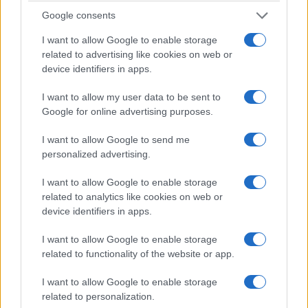
Google consents
ΔΙΕΘΝΕΊΣ ΕΙΔΉΣΕΙΣ
ΤΟΠΙΚΉ ΕΠΙΚΑΙΡΌΤΗΤΑ
I want to allow Google to enable storage
Περιοδοντίτιδα:
Εγνατία Οδός:
related to advertising like cookies on web or
Καινοτόμος θεραπεία
Προσωρινές
device identifiers in apps.
στοχεύει μόνο το
κυκλοφοριακές
I want to allow my user data to be sent to
βακτήριο που
ρυθμίσεις από το
Google for online advertising purposes.
προκαλεί τη νόσο
Κλειδί έως τον
Πολύμυλο
6 Αυγούστου 2026, 7:34 μμ
I want to allow Google to send me
6 Αυγούστου 2026, 7:23 μμ
personalized advertising.
I want to allow Google to enable storage
related to analytics like cookies on web or
device identifiers in apps.
I want to allow Google to enable storage
related to functionality of the website or app.
ΤΟΠΙΚΉ ΕΠΙΚΑΙΡΌΤΗΤΑ
ΔΙΕΘΝΕΊΣ ΕΙΔΉΣΕΙΣ
I want to allow Google to enable storage
Με χαβίτς και τσακλία
Γιος Ελλήνων
related to personalization.
η 2η γιορτή
μεταναστών