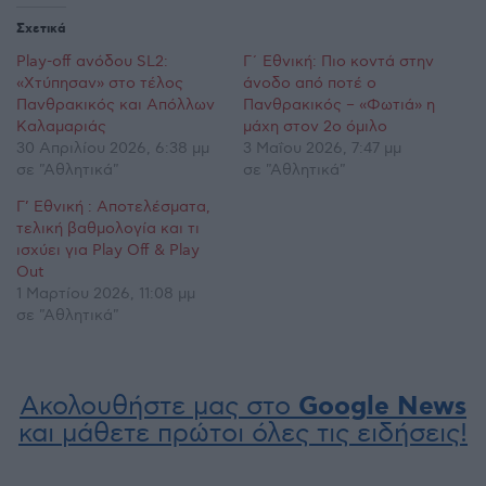
Σχετικά
Play-off ανόδου SL2:
Γ΄ Εθνική: Πιο κοντά στην
«Χτύπησαν» στο τέλος
άνοδο από ποτέ ο
Πανθρακικός και Απόλλων
Πανθρακικός – «Φωτιά» η
Καλαμαριάς
μάχη στον 2ο όμιλο
30 Απριλίου 2026, 6:38 μμ
3 Μαΐου 2026, 7:47 μμ
σε "Αθλητικά"
σε "Αθλητικά"
Γ’ Εθνική : Αποτελέσματα,
τελική βαθμολογία και τι
ισχύει για Play Off & Play
Out
1 Μαρτίου 2026, 11:08 μμ
σε "Αθλητικά"
Ακολουθήστε μας στο
Google News
και μάθετε πρώτοι όλες τις ειδήσεις!