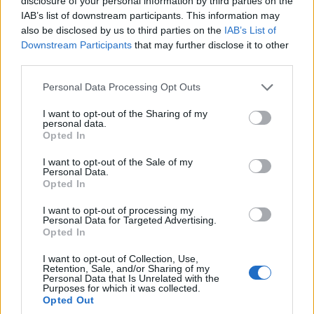
disclosure of your personal information by third parties on the
IAB’s list of downstream participants. This information may
also be disclosed by us to third parties on the
IAB’s List of
Downstream Participants
that may further disclose it to other
third parties.
Please note that this website/app uses one or more Google
Personal Data Processing Opt Outs
services and may gather and store information including but
ΕΛΛΆΔΑ
ΤΟΠΙΚΉ ΕΠΙΚΑΙΡΌΤΗΤΑ
not limited to your visit or usage behaviour. You may click to
I want to opt-out of the Sharing of my
personal data.
grant or deny consent to Google and its third-party tags to
Opted In
ΓΣΕΕ: Αμοιβή αργίας
Η μεγάλη εορτή της
use your data for below specified purposes in below Google
15ης Αυγούστου
Μεταμορφώσεως του
consent section.
I want to opt-out of the Sale of my
Personal Data.
Σωτήρος στην Ιερά
6 Αυγούστου 2026, 8:30 μμ
Opted In
Μονή Δρυοβούνου
(φωτογραφίες)
I want to opt-out of processing my
Personal Data for Targeted Advertising.
6 Αυγούστου 2026, 8:02 μμ
Opted In
I want to opt-out of Collection, Use,
Retention, Sale, and/or Sharing of my
Personal Data that Is Unrelated with the
Purposes for which it was collected.
Opted Out