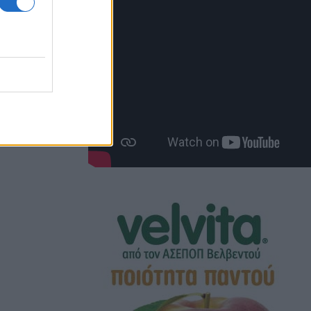
 Δήμου,
πολίτη κ.
4, 12:33 μμ
 έγιναν"
ες τις