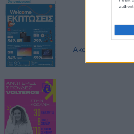
Μητροπολίτη κ. Ειρη
authenti
στην Αυστραλία
30 Ιανουαρίου 2026, 
σε "Κοινωνία"
Ακολουθήστε μας