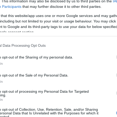
. This information may also be disclosed by us to third parties on the
IA
Participants
that may further disclose it to other third parties.
 του Ι.Ν. Αγίας
 that this website/app uses one or more Google services and may gath
including but not limited to your visit or usage behaviour. You may click 
ώρινας
 to Google and its third-party tags to use your data for below specifi
ogle consent section.
l Data Processing Opt Outs
ία
,
Τοπική Επικαιρότητα
Reading T
o opt-out of the Sharing of my personal data.
News
και μάθετε πρώτοι όλες τις ειδήσε
In
o opt-out of the Sale of my Personal Data.
In
to opt-out of processing my Personal Data for Targeted
ing.
In
o opt-out of Collection, Use, Retention, Sale, and/or Sharing
ersonal Data that Is Unrelated with the Purposes for which it
lected.