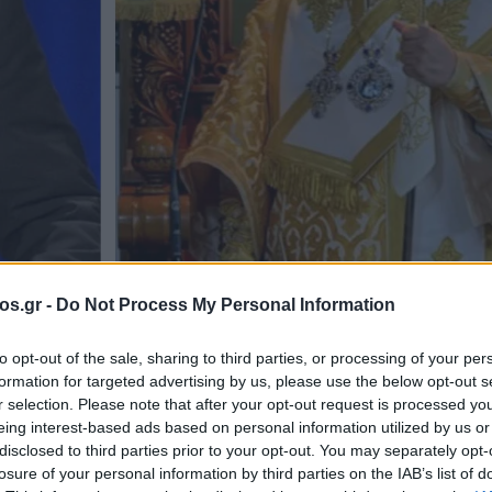
os.gr -
Do Not Process My Personal Information
ης Φλωρίνης Πρεσπών και Εορδαίας κ.κ. Ειρηναίος Λαφτσής
to opt-out of the sale, sharing to third parties, or processing of your per
formation for targeted advertising by us, please use the below opt-out s
 ο Μητροπολίτης
r selection. Please note that after your opt-out request is processed y
eing interest-based ads based on personal information utilized by us or
disclosed to third parties prior to your opt-out. You may separately opt-
μαρχο Φλώρινας 
losure of your personal information by third parties on the IAB’s list of