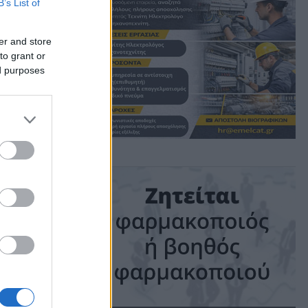
B’s List of
er and store
to grant or
ed purposes
ime: 1 min read
ις!