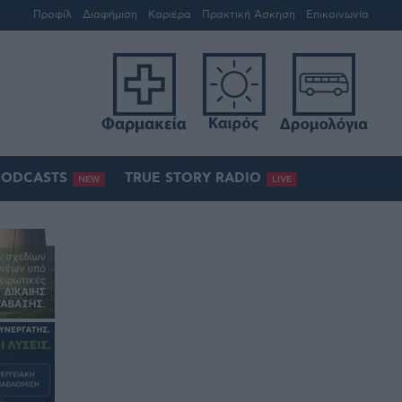
Προφίλ
Διαφήμιση
Καριέρα
Πρακτική Άσκηση
Επικοινωνία
PODCASTS
TRUE STORY RADIO
NEW
LIVE