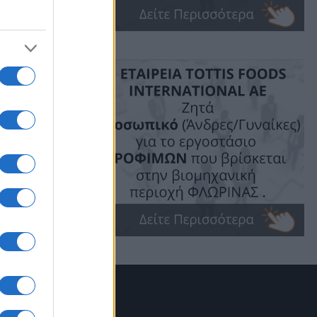
μογένεια
 Φλώρινας
ας κ.κ.
ξής:
ρδαίας κ.
 θα
. Σκοπός
ενίσχυση
σκευής
ιλόπιτας