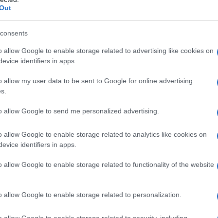
Out
τους στην Αυστραλία για επικοινωνία με την Ο
του έργου του Ιερού Ναού Αγίας Παρασκευής
consents
 Μητροπολίτης Φλωρίνης Πρεσπών και Εορδαί
o allow Google to enable storage related to advertising like cookies on
 ο Δήμαρχος Φλώρινας Βασίλης Γιαννάκης ως ε
evice identifiers in apps.
o allow my user data to be sent to Google for online advertising
τος Μητροπολίτης Φλωρίνης, Πρεσπών και Εο
s.
 ο Δήμαρχος Φλώρινας κ. Βασίλειος Γιαννάκης
to allow Google to send me personalized advertising.
ην Αυστραλία από 15 έως 31 Ιανουαρίου 2026
 είναι η επικοινωνία με την Ομογένεια και η 
o allow Google to enable storage related to analytics like cookies on
ς αποπερατώσεως του Ιερού Ναού Αγίας Παρα
evice identifiers in apps.
o allow Google to enable storage related to functionality of the website
o allow Google to enable storage related to personalization.
Ποιμαντικές δράσεις και
Φλώρινα: Κοπή Βασ
o allow Google to enable storage related to security, including