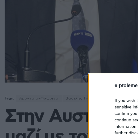
e-ptoleme
Tags:
Αμύνταιο-Φλώρινα
Βασίλης Γιαννάκης
Μητροπολίτ
If you wish 
sensitive in
Στην Αυστραλία
confirm you
continue se
information 
μαζί με τον Δή
further disc