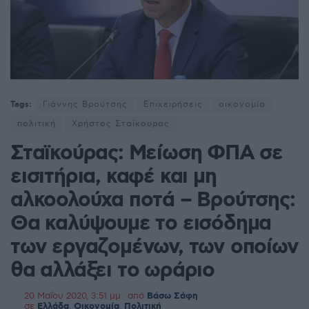
Tags:
Γιάννης Βρούτσης
Επιχειρήσεις
οικονομία
πολιτική
Χρήστος Σταϊκουρας
Σταϊκούρας: Μείωση ΦΠΑ σε
εισιτήρια, καφέ και μη
αλκοολούχα ποτά – Βρούτσης:
Θα καλύψουμε το εισόδημα
των εργαζομένων, των οποίων
θα αλλάξει το ωράριο
20 Μαΐου 2020, 3:51 μμ
από
Βάσω Σάφη
σε
Ελλάδα
,
Οικονομία
,
Πολιτική