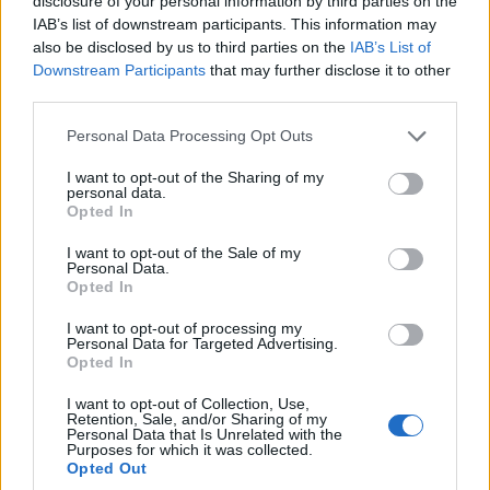
disclosure of your personal information by third parties on the
και μάθετε πρώτοι όλες τις ειδήσεις!
IAB’s list of downstream participants. This information may
also be disclosed by us to third parties on the
IAB’s List of
Downstream Participants
that may further disclose it to other
third parties.
Please note that this website/app uses one or more Google
Personal Data Processing Opt Outs
services and may gather and store information including but
not limited to your visit or usage behaviour. You may click to
I want to opt-out of the Sharing of my
personal data.
grant or deny consent to Google and its third-party tags to
Opted In
use your data for below specified purposes in below Google
consent section.
I want to opt-out of the Sale of my
Personal Data.
Opted In
I want to opt-out of processing my
Personal Data for Targeted Advertising.
Opted In
I want to opt-out of Collection, Use,
Retention, Sale, and/or Sharing of my
Personal Data that Is Unrelated with the
Purposes for which it was collected.
Opted Out