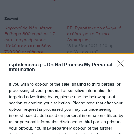
Σχετικά
Κορωνοϊός-Νέα μέτρα:
ΕΕ: Εγκρίθηκε το ελληνικό
Επίδομα 800 ευρώ σε 1,7
σχέδιο για το Ταμείο
εκατ. εργαζόμενους
Ανάκαμψης
-Καλύπτονται επιπλέον
13 Ιουλίου 2021, 1:20 μμ
700.000 ελεύθεροι
σε "Οικονομία"
επαγγελματίες
30 Μαρτίου 2020, 10:02 πμ
e-ptolemeos.gr -
Do Not Process My Personal
Information
σε "Κοινωνία"
Σταϊκούρας: Μέσα στην
If you wish to opt-out of the sale, sharing to third parties, or
εβδομάδα τα νέα μέτρα
processing of your personal or sensitive information for
για ενέργεια
targeted advertising by us, please use the below opt-out
7 Φεβρουαρίου 2022, 10:04 πμ
section to confirm your selection. Please note that after your
σε "Ελλάδα"
opt-out request is processed you may continue seeing
interest-based ads based on personal information utilized by
us or personal information disclosed to third parties prior to
Ακολουθήστε μας στο
Google News
your opt-out. You may separately opt-out of the further