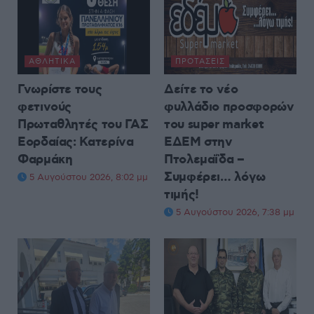
ΑΘΛΗΤΙΚΆ
ΠΡΟΤΆΣΕΙΣ
Γνωρίστε τους
Δείτε το νέο
φετινούς
φυλλάδιο προσφορών
Πρωταθλητές του ΓΑΣ
του super market
Εορδαίας: Κατερίνα
ΕΔΕΜ στην
Φαρμάκη
Πτολεμαΐδα –
Συμφέρει… λόγω
5 Αυγούστου 2026, 8:02 μμ
τιμής!
5 Αυγούστου 2026, 7:38 μμ