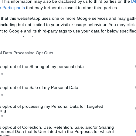
τηνή ο αγώνας
. This information may also be disclosed by us to third parties on the
IA
Participants
that may further disclose it to other third parties.
νη- Ηρακλής
 that this website/app uses one or more Google services and may gath
including but not limited to your visit or usage behaviour. You may click 
 to Google and its third-party tags to use your data for below specifi
ogle consent section.
άζ
,
ΤΑ ΣΗΜΑΝΤΙΚΟΤΕΡΑ
l Data Processing Opt Outs
News
και μάθετε πρώτοι όλες τις ειδήσε
o opt-out of the Sharing of my personal data.
In
o opt-out of the Sale of my Personal Data.
In
to opt-out of processing my Personal Data for Targeted
ing.
In
 περίμενε τους ανθρώπους και τους φιλάθλους της
ς του αναβληθέντα αγώνα με τον Ηρακλή στο ΔΑΚ 
o opt-out of Collection, Use, Retention, Sale, and/or Sharing
ersonal Data that Is Unrelated with the Purposes for which it
ει στο αντίστοιχο της Κομοτηνής!
lected.