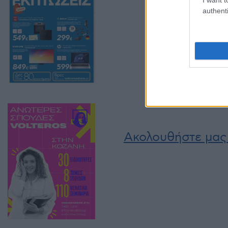
authenti
Σχετικά
Με κόσμο το Κοζάνη
Ηρακλής- Η Αστυνο
ζήτησε να μη γίνει
κεκλεισμένων
15 Σεπτεμβρίου 2023,
σε "Ρεπορτάζ"
Ακολουθήστε μας