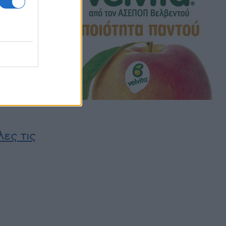
γλειο και
ως
την
νής
, 4:54 μμ
ες τις