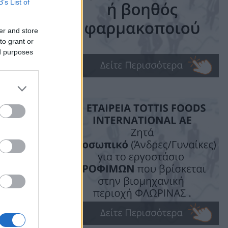
B’s List of
er and store
to grant or
ed purposes
ις!
 Κοζάνης,
της πόλης,