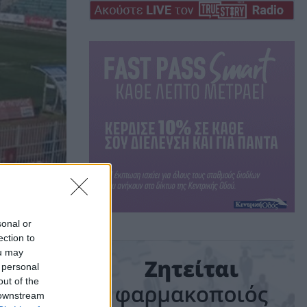
sonal or
ection to
ou may
 personal
out of the
 downstream