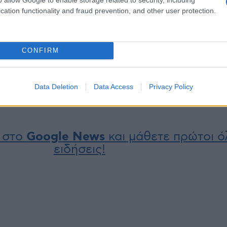
cation functionality and fraud prevention, and other user protection.
-
Κεκλεισμένων των θυρών(;)
Πήγαν για Καυτατζό
CONFIRM
μία
το Κοζάνη- Ηρακλής στην
έπεσαν σε τοίχο- Π
Κομοτηνή
οδηγήθηκε η ΕΠΟ σ
15 Σεπτεμβρίου 2023, 12:56 μμ
επιλογή της Κομοτη
 3:55 μμ
σε "Αθλητικά"
14 Σεπτεμβρίου 2023
Data Deletion
Data Access
Privacy Policy
σε "Ρεπορτάζ"
 στο
Google News
και μάθετε πρώτοι όλ
ειδήσεις!