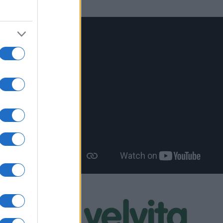
πολλά
όσμου της.