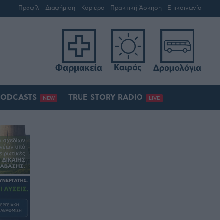
Προφίλ
Διαφήμιση
Καριέρα
Πρακτική Άσκηση
Επικοινωνία
PODCASTS
TRUE STORY RADIO
NEW
LIVE