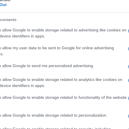
Out
consents
o allow Google to enable storage related to advertising like cookies on
evice identifiers in apps.
o allow my user data to be sent to Google for online advertising
s.
to allow Google to send me personalized advertising.
o allow Google to enable storage related to analytics like cookies on
evice identifiers in apps.
ης Κοζάνης από γηπεδούχος θα βρεθεί ξενιτεμένη 
o allow Google to enable storage related to functionality of the website
ιά και σίγουρα χωρίς την απαραίτητη στήριξη του κ
o allow Google to enable storage related to personalization.
ξαχθεί την Κυριακή στις 4μ.μ.
o allow Google to enable storage related to security, including