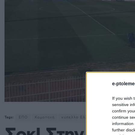
e-ptoleme
If you wish 
sensitive in
confirm you
continue se
Tags:
ΕΠΟ
Κομοτηνή
κύπελλο Ελλάδας
ΠΑΕ ΗΡΑΚΛΗ
information 
further disc