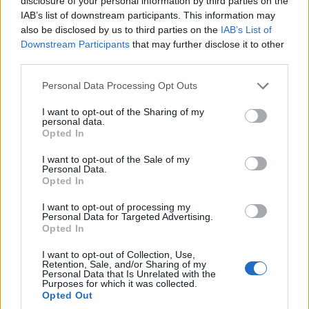
disclosure of your personal information by third parties on the
IAB’s list of downstream participants. This information may
also be disclosed by us to third parties on the
IAB’s List of
Downstream Participants
that may further disclose it to other
third parties.
Please note that this website/app uses one or more Google
Personal Data Processing Opt Outs
services and may gather and store information including but
not limited to your visit or usage behaviour. You may click to
I want to opt-out of the Sharing of my
personal data.
grant or deny consent to Google and its third-party tags to
Opted In
use your data for below specified purposes in below Google
consent section.
I want to opt-out of the Sale of my
Personal Data.
Opted In
I want to opt-out of processing my
Personal Data for Targeted Advertising.
Opted In
I want to opt-out of Collection, Use,
Retention, Sale, and/or Sharing of my
Personal Data that Is Unrelated with the
Purposes for which it was collected.
Opted Out