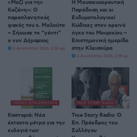
«Μαζί για την
Η Μουσικοχορευτική
Κοζάνη»: Ο
Παράδοση και οι
παραπλανητικός
Ενδυματολογικοί
φακός του κ. Μαλούτα
Κώδικες στον ορεινό
– Σήκωσε το “γάντι”
όγκο του Μουρικίου –
ο νυν Δήμαρχος
Επιστημονική ημερίδα
στην Κλεισούρα
6 Αυγούστου 2026, 3:26 μμ
6 Αυγούστου 2026, 2:58 μμ
ΤΟΠΙΚΉ ΕΠΙΚΑΙΡΌΤΗΤΑ
TRUE STORY RADIO
Καστοριά: Νέα
True Story Radio: Ο
έκτακτα μέτρα για την
Επ. Πρόεδρος του
ευλογιά των
Συλλόγου