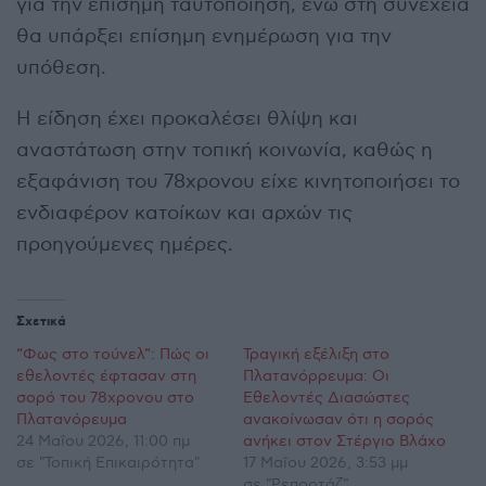
για την επίσημη ταυτοποίηση, ενώ στη συνέχεια
θα υπάρξει επίσημη ενημέρωση για την
υπόθεση.
Η είδηση έχει προκαλέσει θλίψη και
αναστάτωση στην τοπική κοινωνία, καθώς η
εξαφάνιση του 78χρονου είχε κινητοποιήσει το
ενδιαφέρον κατοίκων και αρχών τις
προηγούμενες ημέρες.
Σχετικά
“Φως στο τούνελ”: Πώς οι
Τραγική εξέλιξη στο
εθελοντές έφτασαν στη
Πλατανόρρευμα: Οι
σορό του 78χρονου στο
Εθελοντές Διασώστες
Πλατανόρευμα
ανακοίνωσαν ότι η σορός
24 Μαΐου 2026, 11:00 πμ
ανήκει στον Στέργιο Βλάχο
σε "Τοπική Επικαιρότητα"
17 Μαΐου 2026, 3:53 μμ
σε "Ρεπορτάζ"