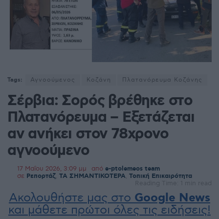
Tags:
Αγνοούμενος
Κοζάνη
Πλατανόρευμα Κοζάνης
Σέρβια: Σορός βρέθηκε στο
Πλατανόρευμα – Εξετάζεται
αν ανήκει στον 78χρονο
αγνοούμενο
17 Μαΐου 2026, 3:09 μμ
από
e-ptolemeos team
σε
Ρεπορτάζ
,
ΤΑ ΣΗΜΑΝΤΙΚΟΤΕΡΑ
,
Τοπική Επικαιρότητα
Reading Time: 1 min read
Ακολουθήστε μας στο
Google News
και μάθετε πρώτοι όλες τις ειδήσεις!