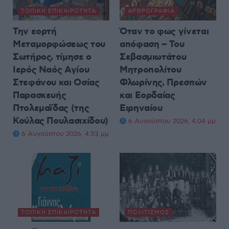
ΤΟΠΙΚΉ ΕΠΙΚΑΙΡΌΤΗΤΑ
ΑΡΘΡΟΓΡΑΦΊΑ
Την εορτή
Όταν το φως γίνεται
Μεταμορφώσεως του
απόφαση – Του
Σωτήρος, τίμησε ο
Σεβασμιωτάτου
Ιερός Ναός Αγίου
Μητροπολίτου
Στεφάνου και Οσίας
Φλωρίνης, Πρεσπών
Παρασκευής
και Εορδαίας
Πτολεμαΐδας (της
Ειρηναίου
Κούλας Πουλασιχίδου)
6 Αυγούστου 2026, 4:04 μμ
6 Αυγούστου 2026, 4:33 μμ
ΤΟΠΙΚΉ ΕΠΙΚΑΙΡΌΤΗΤΑ
ΠΟΛΙΤΙΣΜΌΣ