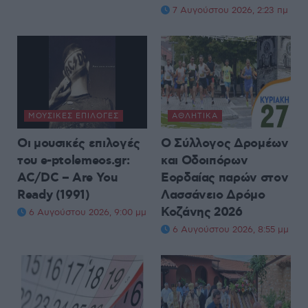
7 Αυγούστου 2026, 2:23 πμ
ΜΟΥΣΙΚΈΣ ΕΠΙΛΟΓΈΣ
ΑΘΛΗΤΙΚΆ
Οι μουσικές επιλογές
Ο Σύλλογος Δρομέων
του e-ptolemeos.gr:
και Οδοιπόρων
AC/DC – Are You
Εορδαίας παρών στον
Ready (1991)
Λασσάνειο Δρόμο
Κοζάνης 2026
6 Αυγούστου 2026, 9:00 μμ
6 Αυγούστου 2026, 8:55 μμ