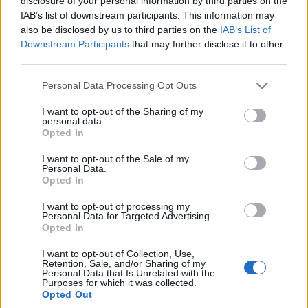
disclosure of your personal information by third parties on the
και μάθετε πρώτοι όλες τις ειδήσεις!
IAB’s list of downstream participants. This information may
also be disclosed by us to third parties on the
IAB’s List of
Downstream Participants
that may further disclose it to other
third parties.
Please note that this website/app uses one or more Google
Personal Data Processing Opt Outs
services and may gather and store information including but
not limited to your visit or usage behaviour. You may click to
I want to opt-out of the Sharing of my
personal data.
grant or deny consent to Google and its third-party tags to
Opted In
use your data for below specified purposes in below Google
consent section.
I want to opt-out of the Sale of my
Personal Data.
Opted In
I want to opt-out of processing my
Personal Data for Targeted Advertising.
Opted In
I want to opt-out of Collection, Use,
Retention, Sale, and/or Sharing of my
Personal Data that Is Unrelated with the
Purposes for which it was collected.
Opted Out