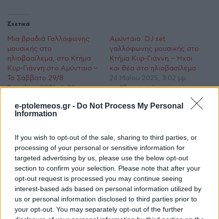
Σχετικά
Μια βραδιά Γαλλόφωνης
Αμύνταιο: DJ set
μουσικής στο
γαλλόφωνης μουσικής στο
ηλιοβασίλεμα, στο Κτήμα
Κτήμα Κυρ-Γιάννη – Ήχοι
Κυρ-Γιάννη στο Αμύνταιο –
και θέα στο ηλιοβασίλεμα
Το Σάββατο 29/8
24 Μαΐου 2025, 3:02 μμ
9 Ιουλίου 2026, 6:30 μμ
σε "Προσεχείς
σε "Κοινωνία"
Εκδηλώσεις"
e-ptolemeos.gr -
Do Not Process My Personal
Information
Ετοιμάζουν πρωτότυπη
μουσική βραδιά με
σύγχρονη jazz στο Κτήμα
If you wish to opt-out of the sale, sharing to third parties, or
Κυρ-Γιάννη, μέσα στους
processing of your personal or sensitive information for
αμπελώνες
targeted advertising by us, please use the below opt-out
10 Σεπτεμβρίου 2024, 8:05 μμ
section to confirm your selection. Please note that after your
σε "Κοινωνία"
opt-out request is processed you may continue seeing
interest-based ads based on personal information utilized by
us or personal information disclosed to third parties prior to
your opt-out. You may separately opt-out of the further
Ακολουθήστε μας στο
Google News