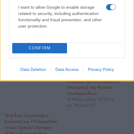
I want to allow Google to enable storage
related to security, including authentication
functionality and fraud prevention, and other
user protection.
Σχετικά
Κοζάνη: Με 21 αθλητές
Με γεμάτες τις αποσκευές
CONFIRM
στους Πανελλήνιους
της επέστρεψε από τους
Αγώνες Special Olympics
Πανελλήνιους Αγώνες
«Λουτράκι 2026»
special olympics “Λουτράκι
Data Deletion
Data Access
Privacy Policy
5 Μαΐου 2026, 4:58 μμ
2026”, η αποστολή του
σε "Αθλητικά"
Ειδικού Εργαστηρίου
Κοζάνης και Πτολεμαΐδας!
(Ρεπορτάζ της Κούλας
Πουλασιχίδου)
15 Μαΐου 2026, 10:53 πμ
σε "Ρεπορτάζ"
Τα Ειδικά Εργαστήρια
Κοζάνης και Πτολεμαΐδας
στους Special Olympics
2026 – Ευχαριστήριο