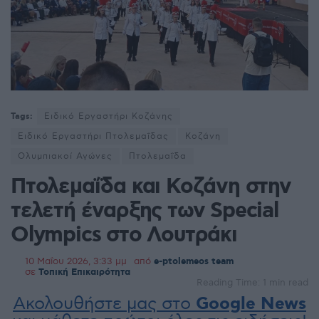
Tags:
Ειδικό Εργαστήρι Κοζάνης
Ειδικό Εργαστήρι Πτολεμαΐδας
Κοζάνη
Ολυμπιακοί Αγώνες
Πτολεμαΐδα
Πτολεμαΐδα και Κοζάνη στην
τελετή έναρξης των Special
Olympics στο Λουτράκι
10 Μαΐου 2026, 3:33 μμ
από
e-ptolemeos team
σε
Τοπική Επικαιρότητα
Reading Time: 1 min read
Ακολουθήστε μας στο
Google News