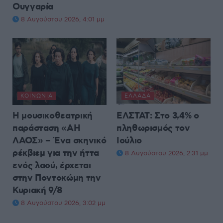
Ουγγαρία
8 Αυγούστου 2026, 4:01 μμ
ΚΟΙΝΩΝΊΑ
ΕΛΛΆΔΑ
Η μουσικοθεατρική
ΕΛΣΤΑΤ: Στο 3,4% ο
παράσταση «ΑΗ
πληθωρισμός τον
ΛΑΟΣ» – Ένα σκηνικό
Ιούλιο
ρέκβιεμ για την ήττα
8 Αυγούστου 2026, 2:31 μμ
ενός λαού, έρχεται
στην Ποντοκώμη την
Κυριακή 9/8
8 Αυγούστου 2026, 3:02 μμ