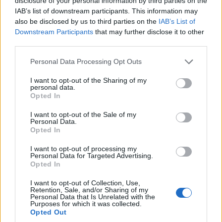
disclosure of your personal information by third parties on the
IAB’s list of downstream participants. This information may
also be disclosed by us to third parties on the
IAB’s List of
Downstream Participants
that may further disclose it to other
third parties.
Please note that this website/app uses one or more Google
Personal Data Processing Opt Outs
services and may gather and store information including but
not limited to your visit or usage behaviour. You may click to
I want to opt-out of the Sharing of my
personal data.
grant or deny consent to Google and its third-party tags to
Opted In
use your data for below specified purposes in below Google
consent section.
I want to opt-out of the Sale of my
Personal Data.
Opted In
I want to opt-out of processing my
Personal Data for Targeted Advertising.
Opted In
I want to opt-out of Collection, Use,
Retention, Sale, and/or Sharing of my
Personal Data that Is Unrelated with the
Purposes for which it was collected.
Opted Out