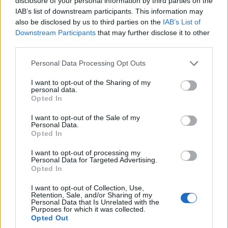
disclosure of your personal information by third parties on the
6 Αυγούστου 2026, 2:00 μμ
IAB’s list of downstream participants. This information may
also be disclosed by us to third parties on the
IAB’s List of
Downstream Participants
that may further disclose it to other
third parties.
Please note that this website/app uses one or more Google
Personal Data Processing Opt Outs
services and may gather and store information including but
not limited to your visit or usage behaviour. You may click to
I want to opt-out of the Sharing of my
ΡΕΠΟΡΤΆΖ
ΤΟΠΙΚΉ ΕΠΙΚΑΙΡΌΤΗΤΑ
personal data.
grant or deny consent to Google and its third-party tags to
Opted In
use your data for below specified purposes in below Google
2ο επιβεβαιωμένο
Διευρύνεται το δίκτυο
consent section.
I want to opt-out of the Sale of my
κρούσμα ευλογιάς
συνεργασιών του
Personal Data.
στον Γέρμα Καστοριάς
Πανεπιστημίου
Opted In
– Θανάτωση για 1000
Δυτικής Μακεδονίας –
I want to opt-out of processing my
ζώα
Υπογραφή Μνημονίου
Personal Data for Targeted Advertising.
Opted In
με το Hanoi University
6 Αυγούστου 2026, 1:24 μμ
6 Αυγούστου 2026, 1:03 μμ
I want to opt-out of Collection, Use,
Retention, Sale, and/or Sharing of my
Personal Data that Is Unrelated with the
Purposes for which it was collected.
Opted Out