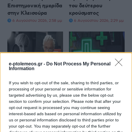
Επιστημονική ημερίδα
του δεύτερου
στην Κλεισούρα
κρούσματος
6 Αυγούστου 2026, 2:58 μμ
6 Αυγούστου 2026, 2:29 μμ
e-ptolemeos.gr -
Do Not Process My Personal
TRUE STORY RADIO
ΤΟΠΙΚΉ ΕΠΙΚΑΙΡΌΤΗΤΑ
Information
True Story Radio: Ο
Οι εφημερίες των
If you wish to opt-out of the sale, sharing to third parties, or
Επ. Πρόεδρος του
φαρμακείων σε
processing of your personal or sensitive information for
Συλλόγου
Κοζάνη και
targeted advertising by us, please use the below opt-out
Καρκινοπαθών στην
Πτολεμαΐδα από 10
section to confirm your selection. Please note that after your
Α. Κοτζακόλιου για τα
έως 16 Αυγούστου
opt-out request is processed you may continue seeing
προβλήματα του
interest-based ads based on personal information utilized by
6 Αυγούστου 2026, 1:30 μμ
us or personal information disclosed to third parties prior to
Ογκολογικού του
your opt-out. You may separately opt-out of the further
Μποδοσάκειου