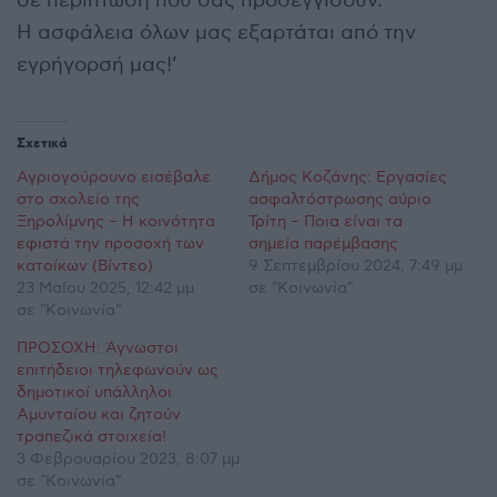
σε περίπτωση που σας προσεγγίσουν.
Η ασφάλεια όλων μας εξαρτάται από την
εγρήγορσή μας!’
Σχετικά
Αγριογούρουνο εισέβαλε
Δήμος Κοζάνης: Εργασίες
στο σχολείο της
ασφαλτόστρωσης αύριο
Ξηρολίμνης – Η κοινότητα
Τρίτη – Ποια είναι τα
εφιστά την προσοχή των
σημεία παρέμβασης
κατοίκων (Βίντεο)
9 Σεπτεμβρίου 2024, 7:49 μμ
23 Μαΐου 2025, 12:42 μμ
σε "Κοινωνία"
σε "Κοινωνία"
ΠΡΟΣΟΧΗ: Άγνωστοι
επιτήδειοι τηλεφωνούν ως
δημοτικοί υπάλληλοι
Αμυνταίου και ζητούν
τραπεζικά στοιχεία!
3 Φεβρουαρίου 2023, 8:07 μμ
σε "Κοινωνία"