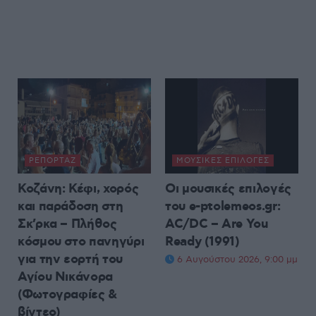
ΡΕΠΟΡΤΆΖ
ΜΟΥΣΙΚΈΣ ΕΠΙΛΟΓΈΣ
Κοζάνη: Κέφι, χορός
Οι μουσικές επιλογές
και παράδοση στη
του e-ptolemeos.gr:
Σκ’ρκα – Πλήθος
AC/DC – Are You
κόσμου στο πανηγύρι
Ready (1991)
για την εορτή του
6 Αυγούστου 2026, 9:00 μμ
Αγίου Νικάνορα
(Φωτογραφίες &
βίντεο)