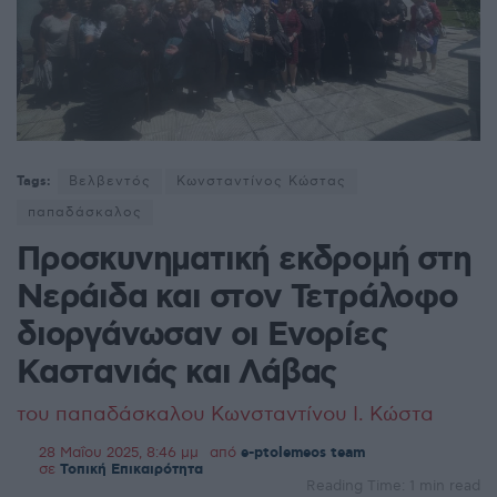
Tags:
Βελβεντός
Κωνσταντίνος Κώστας
παπαδάσκαλος
Προσκυνηματική εκδρομή στη
Νεράιδα και στον Τετράλοφο
διοργάνωσαν οι Ενορίες
Καστανιάς και Λάβας
του παπαδάσκαλου Κωνσταντίνου Ι. Κώστα
28 Μαΐου 2025, 8:46 μμ
από
e-ptolemeos team
σε
Τοπική Επικαιρότητα
Reading Time: 1 min read