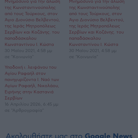
Μνημόσυνο για την άλωση
Μνημόσυνο για την άλωση
της Κωνσταντινούπολης
της Κωνσταντινούπολης
από τους Τούρκους, στον
από τους Τούρκους, στον
Άγιο Διονύσιο Βελβεντού,
Άγιο Διονύσιο Βελβεντού,
της Ιεράς Μητροπόλεως
της Ιεράς Μητροπόλεως
Σερβίων και Κοζάνης. του
Σερβίων και Κοζάνης. του
παπαδάσκαλου
παπαδάσκαλου
Κωνσταντίνου Ι. Κώστα
Κωνσταντίνου Ι. Κώστα
30 Μαΐου 2021, 4:58 μμ
30 Μαΐου 2021, 4:58 μμ
σε "Κοινωνία"
σε "Κοινωνία"
Υποδοχή ι. λειψάνου του
Αγίου Ραφαήλ στον
πανηγυρίζοντα Ι. Ναό των
Αγίων Ραφαήλ, Νικολάου,
Ειρήνης στην Καστανιά
Σερβίων
16 Απριλίου 2026, 6:45 μμ
σε "Αρθρογραφία"
Ακολουθήστε μας στο
Google News