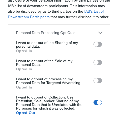
disclosure of your personal information by third parties on the
IAB’s list of downstream participants. This information may
also be disclosed by us to third parties on the
IAB’s List of
Downstream Participants
that may further disclose it to other
third parties.
Please note that this website/app uses one or more Google
Personal Data Processing Opt Outs
services and may gather and store information including but
not limited to your visit or usage behaviour. You may click to
I want to opt-out of the Sharing of my
personal data.
grant or deny consent to Google and its third-party tags to
Opted In
use your data for below specified purposes in below Google
consent section.
I want to opt-out of the Sale of my
Personal Data.
Opted In
I want to opt-out of processing my
Personal Data for Targeted Advertising.
Opted In
I want to opt-out of Collection, Use,
Retention, Sale, and/or Sharing of my
Personal Data that Is Unrelated with the
Κέρασμα αγάπης
σε όλο το εκκλησίασμα, στο
Purposes for which it was collected.
Opted Out
‘’Πνευματικό Κέντρο’’, πρόσφερε ο Ι. Ναός.