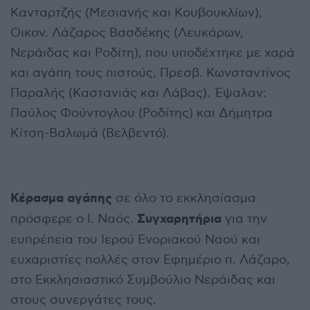
Κανταρτζής (Μεσιανής και Κουβουκλίων),
Οικον. Λάζαρος Βασδέκης (Λευκάρων,
Νεράιδας και Ροδίτη), που υποδέχτηκε με χαρά
και αγάπη τους πιστούς, Πρεσβ. Κωνσταντίνος
Παραλής (Καστανιάς και Λάβας). Έψαλαν:
Παύλος Φούντογλου (Ροδίτης) και Δήμητρα
Κίτση-Βαλωμά (Βελβεντό).
Κέρασμα αγάπης
σε όλο το εκκλησίασμα
Συγχαρητήρια
πρόσφερε ο Ι. Ναός.
για την
ευπρέπεια του Ιερού Ενοριακού Ναού και
ευχαριστίες πολλές στον Εφημέριο π. Λάζαρο,
στο Εκκλησιαστικό Συμβούλιο Νεράιδας και
στους συνεργάτες τους.