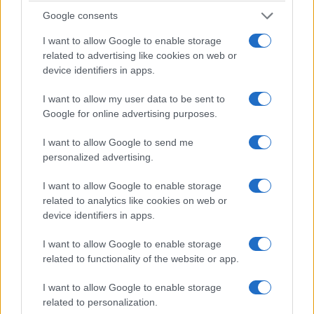
Συγχαρητήρια
για την ευπρέπεια του Ιερού
Google consents
Ενοριακού Ναού και ευχαριστίες πολλές στον
I want to allow Google to enable storage
Εφημέριο π. Μακάριο, στο Εκκλησιαστικό
related to advertising like cookies on web or
device identifiers in apps.
Συμβούλιο Τετραλόφου και στους συνεργάτες
τους.
I want to allow my user data to be sent to
Google for online advertising purposes.
I want to allow Google to send me
personalized advertising.
π. Κωνσταντίνος Ι. Κώστας
I want to allow Google to enable storage
παπαδάσκαλος
related to analytics like cookies on web or
device identifiers in apps.
28-5-2025
I want to allow Google to enable storage
related to functionality of the website or app.
I want to allow Google to enable storage
related to personalization.