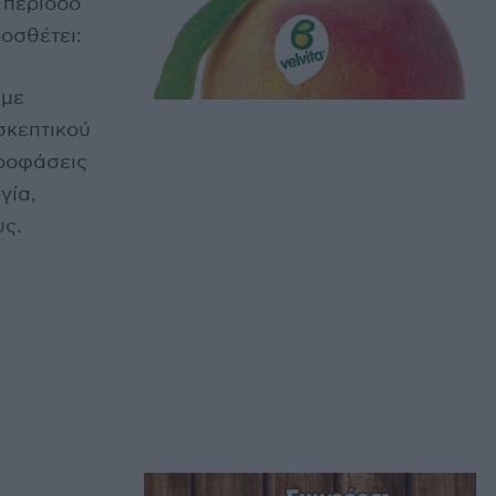
 περίοδο
ροσθέτει:
 με
σκεπτικού
προφάσεις
γία,
υς.