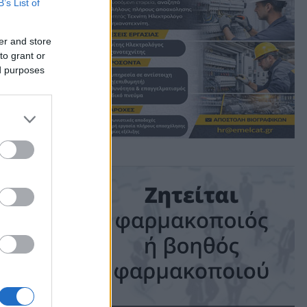
B’s List of
er and store
to grant or
ed purposes
ime: 1 min read
ις!
ε το οποίο
ριβόητο
λούτα ο