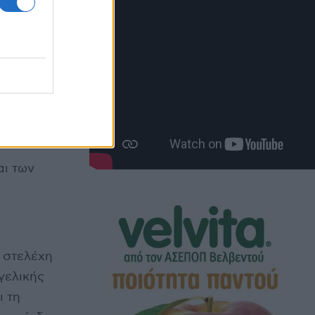
ημοσιότητα
ς
αι των
 στελέχη
γελικής
ι τη