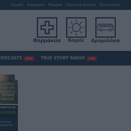
Προφίλ
Διαφήμιση
Καριέρα
Πρακτική Άσκηση
Επικοινωνία
PODCASTS
TRUE STORY RADIO
NEW
LIVE