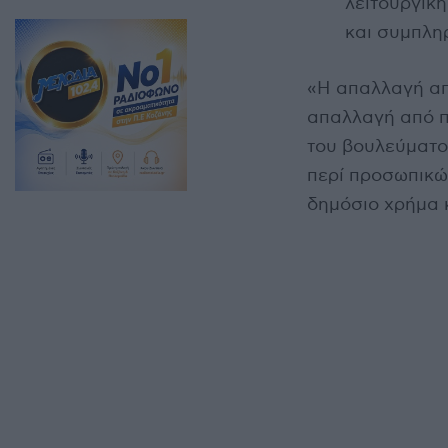
λειτουργική
και συμπληρ
«Η απαλλαγή απ
απαλλαγή από πο
του βουλεύματος
περί προσωπικών
δημόσιο χρήμα κ