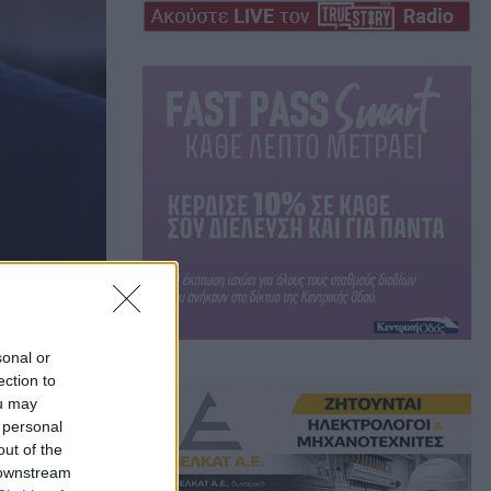
sonal or
ection to
:
ou may
 personal
out of the
 downstream