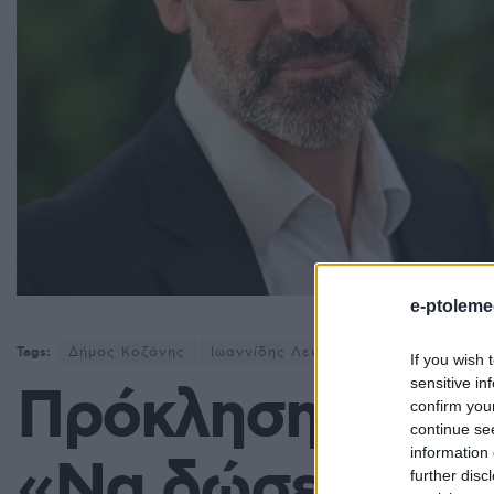
e-ptoleme
Tags:
Δήμος Κοζάνης
Ιωαννίδης Λευτέρης
Λάζαρος Μαλ
If you wish 
sensitive in
Πρόκληση Ιωανν
confirm you
continue se
information 
«Να δώσει στη 
further disc