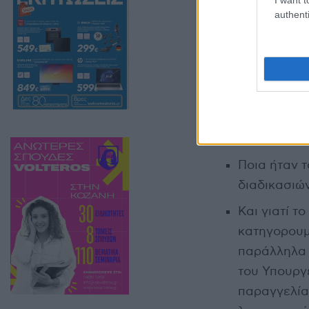
τότε ο ίδιος φέ
authenti
ώστε οι πολίτες
«Η ανάγκη για δ
δικαιούνται να 
Τι διαπίστω
Ποια ήταν τ
διαδικασιών
Και γιατί 
κατηγορουμ
παράλληλα 
του Υπουργ
παραγγελία