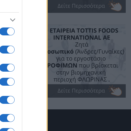
ιαστικά το
ς
είμενο
ερασμάτων