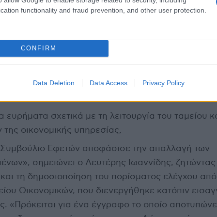
ρει την ευθύνη δώσει το πλήρες περιεχόμενο στη δ
cation functionality and fraud prevention, and other user protection.
 να γνωρίζουν ακριβώς τι ισχύει.
CONFIRM
ιαφάνεια είναι επιτακτική και αυτονόητη. Οι πολίτε
γνωρίζουν:
Data Deletion
Data Access
Privacy Policy
σε η Δικαιοσύνη,
α ευρήματα σχετικά με τη λειτουργία του ταμείου κ
 της οικονομικής υπηρεσίας,
το Συμβούλιο Εφετών αποφάσισε την απαλλαγή των
ένων», σημειώνει ο Λευτέρης Ιωαννίδης, ζητώντας
και τη δημοσιοποίηση του πορίσματος ελέγχου από
είου Οικονομικών, που διενεργήθηκε κατόπιν εισαγ
ς. «Πρόκειται για ένα έγγραφο το οποίο αποτυπώνε