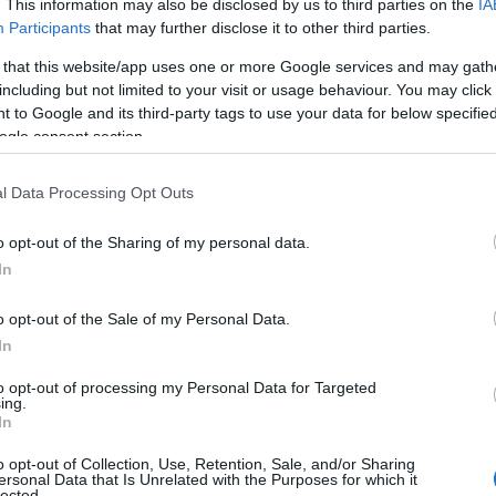
. This information may also be disclosed by us to third parties on the
IA
Participants
that may further disclose it to other third parties.
540.000 ευρώ»
 that this website/app uses one or more Google services and may gath
including but not limited to your visit or usage behaviour. You may click 
 to Google and its third-party tags to use your data for below specifi
ogle consent section.
Α ΣΗΜΑΝΤΙΚΟΤΕΡΑ
Reading T
l Data Processing Opt Outs
News
και μάθετε πρώτοι όλες τις ειδήσε
o opt-out of the Sharing of my personal data.
In
o opt-out of the Sale of my Personal Data.
In
to opt-out of processing my Personal Data for Targeted
ing.
ημοσιότητα το βούλευμα του Συμβουλίου Εφετών, μ
In
 έχει απαλλαγή από κάθε ποινική ευθύνη για το πε
o opt-out of Collection, Use, Retention, Sale, and/or Sharing
ersonal Data that Is Unrelated with the Purposes for which it
0.000 ευρώ στο Δήμο Κοζάνης, καλεί το Λάζαρο Μα
lected.