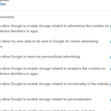
Out
ίδης, με δημόσια τοποθέτησή του, σηκώνοντας ουσ
όσα υποστήριξε πρόσφατα ο επικεφαλής της μείζονο
consents
o allow Google to enable storage related to advertising like cookies on
evice identifiers in apps.
o allow my user data to be sent to Google for online advertising
s.
to allow Google to send me personalized advertising.
o allow Google to enable storage related to analytics like cookies on
evice identifiers in apps.
o allow Google to enable storage related to functionality of the website
o allow Google to enable storage related to personalization.
υποστηρίζει πως εφόσον το βούλευμα γίνεται αντικ
υ Λάζαρου Μαλούτα για εξαγωγή πολιτικών συμπ
o allow Google to enable storage related to security, including