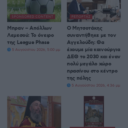
SPONSORED CONTENT
ΡΕΠΟΡΤΆΖ
Μπραν – Απόλλων
Ο Μητσοτάκης
Λεμεσού: Το όνειρο
συναντήθηκε με τον
της League Phase
Αγγελούδη: Θα
έχουμε μία καινούργια
5 Αυγούστου 2026, 5:00 μμ
ΔΕΘ το 2030 και έναν
πολύ μεγάλο χώρο
πρασίνου στο κέντρο
της πόλης
5 Αυγούστου 2026, 4:36 μμ