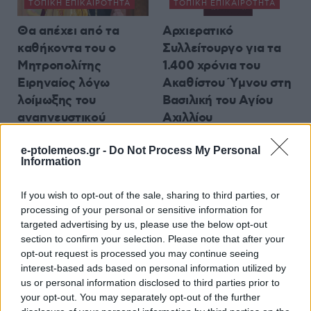
ΤΟΠΙΚΉ ΕΠΙΚΑΙΡΌΤΗΤΑ
ΤΟΠΙΚΉ ΕΠΙΚΑΙΡΌΤΗΤΑ
Θα απέχει από τα
Αρχιερατικό
καθήκοντα του ο
Συλλείτουργο για τα
Μητροπολίτης
1.400 χρόνια του
Ειρηναίος λόγω
Ακαθίστου Ύμνου στη
λοίμωξης του
Βασιλική του Αγίου
αναπνευστικού
Αχιλλίου
5 Αυγούστου 2026, 4:06 μμ
5 Αυγούστου 2026, 4:00 μμ
e-ptolemeos.gr -
Do Not Process My Personal
Information
If you wish to opt-out of the sale, sharing to third parties, or
processing of your personal or sensitive information for
targeted advertising by us, please use the below opt-out
section to confirm your selection. Please note that after your
opt-out request is processed you may continue seeing
interest-based ads based on personal information utilized by
us or personal information disclosed to third parties prior to
your opt-out. You may separately opt-out of the further