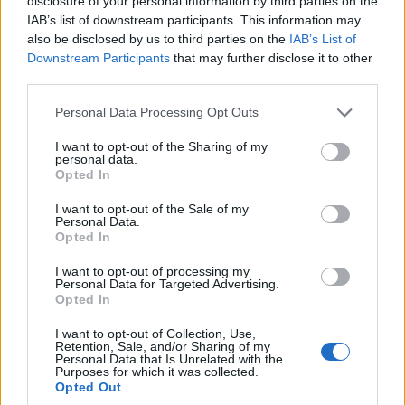
disclosure of your personal information by third parties on the
IAB’s list of downstream participants. This information may
also be disclosed by us to third parties on the
IAB’s List of
Downstream Participants
that may further disclose it to other
third parties.
Please note that this website/app uses one or more Google
Personal Data Processing Opt Outs
services and may gather and store information including but
not limited to your visit or usage behaviour. You may click to
I want to opt-out of the Sharing of my
personal data.
grant or deny consent to Google and its third-party tags to
Opted In
use your data for below specified purposes in below Google
consent section.
I want to opt-out of the Sale of my
Personal Data.
Opted In
I want to opt-out of processing my
Personal Data for Targeted Advertising.
Opted In
I want to opt-out of Collection, Use,
Retention, Sale, and/or Sharing of my
Personal Data that Is Unrelated with the
Purposes for which it was collected.
Opted Out