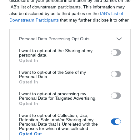
disclosure of your personal information by third parties on the
IAB’s list of downstream participants. This information may
also be disclosed by us to third parties on the
IAB’s List of
Downstream Participants
that may further disclose it to other
third parties.
Please note that this website/app uses one or more Google
Personal Data Processing Opt Outs
services and may gather and store information including but
not limited to your visit or usage behaviour. You may click to
I want to opt-out of the Sharing of my
personal data.
grant or deny consent to Google and its third-party tags to
ΚΟΙΝΩΝΊΑ
ΕΛΛΆΔΑ
Opted In
use your data for below specified purposes in below Google
Εκδήλωση προς τιμήν
Εκρηκτικό κοκτέιλ με
consent section.
I want to opt-out of the Sale of my
τοων ομογενών του
40άρια και ανέμους
Personal Data.
Opted In
Βελβεντού την
έως την Τρίτη – Αύριο
Τετάρτη 12/8
η πιο κρίσιμη ημέρα
I want to opt-out of processing my
Personal Data for Targeted Advertising.
9 Αυγούστου 2026, 12:01 μμ
9 Αυγούστου 2026, 11:59 πμ
Opted In
I want to opt-out of Collection, Use,
Retention, Sale, and/or Sharing of my
Personal Data that Is Unrelated with the
Purposes for which it was collected.
Opted Out