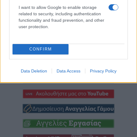
και Εορδαίας: Το
9 Αυγούστου 2026, 10:32
πμ
I want to allow Google to enable storage
θαύμα της θεραπείας
related to security, including authentication
του επιληπτικού
functionality and fraud prevention, and other
παιδιού με το
user protection.
δαιμονικό πνεύμα
9 Αυγούστου 2026, 10:32
πμ
CONFIRM
Data Deletion
Data Access
Privacy Policy