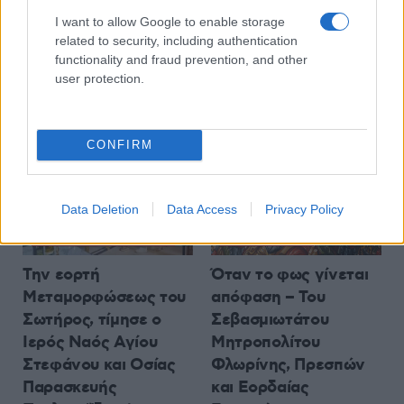
Αδέσποτων Ζώων
Έως 23 Αυγούστου οι
I want to allow Google to enable storage
Συντροφιάς κάθε
αιτήσεις συμμετοχής
related to security, including authentication
Δευτέρα, Τετάρτη και
6 Αυγούστου 2026, 5:09 μμ
functionality and fraud prevention, and other
Παρασκευή
user protection.
6 Αυγούστου 2026, 6:00 μμ
CONFIRM
Data Deletion
Data Access
Privacy Policy
ΤΟΠΙΚΉ ΕΠΙΚΑΙΡΌΤΗΤΑ
ΑΡΘΡΟΓΡΑΦΊΑ
Την εορτή
Όταν το φως γίνεται
Μεταμορφώσεως του
απόφαση – Του
Σωτήρος, τίμησε ο
Σεβασμιωτάτου
Ιερός Ναός Αγίου
Μητροπολίτου
Στεφάνου και Οσίας
Φλωρίνης, Πρεσπών
Παρασκευής
και Εορδαίας