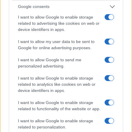
Google consents
Γιος Ελλήνων
Νέα παιδίατρος στο
I want to allow Google to enable storage
μεταναστών
Μποδοσάκειο
related to advertising like cookies on web or
κατεβαίνει υποψήφιος
Νοσοκομείο
device identifiers in apps.
δήμαρχος στο Σικάγο
Πτολεμαΐδας –
Ορκίστηκε με βαθμό
6 Αυγούστου 2026, 6:30 μμ
I want to allow my user data to be sent to
Διευθύντριας
Google for online advertising purposes.
6 Αυγούστου 2026, 6:15 μμ
I want to allow Google to send me
personalized advertising.
I want to allow Google to enable storage
related to analytics like cookies on web or
device identifiers in apps.
ΤΟΠΙΚΉ ΕΠΙΚΑΙΡΌΤΗΤΑ
ΤΟΠΙΚΉ ΕΠΙΚΑΙΡΌΤΗΤΑ
I want to allow Google to enable storage
related to functionality of the website or app.
Δήμος Κοζάνης:
Δήμος Βοΐου: 1η
Επισκέψιμο το
Έκθεση Τοπικών
I want to allow Google to enable storage
Καταφύγιο
Προϊόντων Βοΐου –
related to personalization.