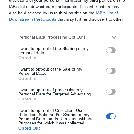
disclosure of your personal information by third parties on the
IAB’s list of downstream participants. This information may
also be disclosed by us to third parties on the
IAB’s List of
Downstream Participants
that may further disclose it to other
third parties.
Please note that this website/app uses one or more Google
Personal Data Processing Opt Outs
services and may gather and store information including but
not limited to your visit or usage behaviour. You may click to
I want to opt-out of the Sharing of my
personal data.
grant or deny consent to Google and its third-party tags to
Opted In
use your data for below specified purposes in below Google
consent section.
I want to opt-out of the Sale of my
Personal Data.
Opted In
I want to opt-out of processing my
Personal Data for Targeted Advertising.
Opted In
I want to opt-out of Collection, Use,
Retention, Sale, and/or Sharing of my
Personal Data that Is Unrelated with the
Purposes for which it was collected.
Opted Out
ΔΙΕΘΝΕΊΣ ΕΙΔΉΣΕΙΣ
ΤΟΠΙΚΉ ΕΠΙΚΑΙΡΌΤΗΤΑ