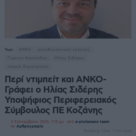
Tags:
ΑΝΚΟ
αυτοδιοικητικές εκλογές
Γιώργος Κασαπίδης
Ηλίας Σιδέρης
πορεία δημιουργίας
Περί ντιμπείτ και ΑΝΚΟ-
Γράφει ο Ηλίας Σιδέρης
Υποψήφιος Περιφερειακός
Σύμβουλος ΠΕ Κοζάνης
3 Σεπτεμβρίου 2023, 7:15 μμ
από
e-ptolemeos team
σε
Αρθρογραφία
Reading Time: 1 min read