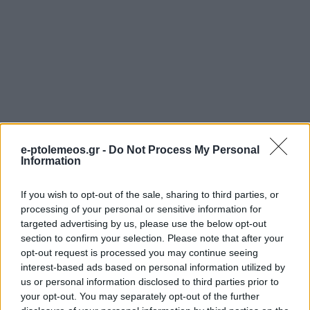
e-ptolemeos.gr -
Do Not Process My Personal
Information
If you wish to opt-out of the sale, sharing to third parties, or
processing of your personal or sensitive information for
targeted advertising by us, please use the below opt-out
ΟΙΚΟΝΟΜΊΑ
ΡΕΠΟΡΤΆΖ
section to confirm your selection. Please note that after your
opt-out request is processed you may continue seeing
ΔΕΗ: Στην τελική
Με λαμπρότητα
interest-based ads based on personal information utilized by
ευθεία το data center
τελέστηκε ο Μέγας
us or personal information disclosed to third parties prior to
στη Δυτική
Πανηγυρικός
your opt-out. You may separately opt-out of the further
Μακεδονία– Τι
Εσπερινός στον Ι. Ν.