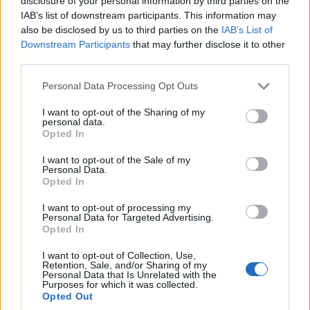
disclosure of your personal information by third parties on the
δήλωσε ο Γ. Στάσσης
Μεταμορφώσεως του
IAB’s list of downstream participants. This information may
also be disclosed by us to third parties on the
IAB’s List of
Σωτήρος Χριστού
6 Αυγούστου 2026, 11:32 πμ
Downstream Participants
that may further disclose it to other
Πτολεμαΐδας (βίντεο
third parties.
-ρεπορτάζ της Κούλας
Please note that this website/app uses one or more Google
Πουλασιχίδου)
Personal Data Processing Opt Outs
services and may gather and store information including but
6 Αυγούστου 2026, 11:00
not limited to your visit or usage behaviour. You may click to
I want to opt-out of the Sharing of my
πμ
personal data.
grant or deny consent to Google and its third-party tags to
Opted In
use your data for below specified purposes in below Google
consent section.
I want to opt-out of the Sale of my
Personal Data.
Opted In
I want to opt-out of processing my
Personal Data for Targeted Advertising.
ΤΟΠΙΚΉ ΕΠΙΚΑΙΡΌΤΗΤΑ
ΤΟΠΙΚΉ ΕΠΙΚΑΙΡΌΤΗΤΑ
Opted In
Νωτιαία Μυϊκή
H Marseaux Live στα
I want to opt-out of Collection, Use,
Ατροφία: Στα
Γρεβενά την
Retention, Sale, and/or Sharing of my
Personal Data that Is Unrelated with the
χρώματα της
Παρασκευή 7
Purposes for which it was collected.
Opted Out
εκστρατείας το
Αυγούστου