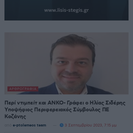
ΑΡΘΡΟΓΡΑΦΊΑ
Περί ντιμπείτ και ΑΝΚΟ- Γράφει ο Ηλίας Σιδέρης
Υποψήφιος Περιφερειακός Σύμβουλος ΠΕ
Κοζάνης
από
e-ptolemeos team
3 Σεπτεμβρίου 2023, 7:15 μμ