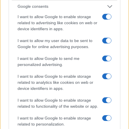
Υδραγωγείο
6 Αυγούστου 2026, 10:00
Google consents
πμ
Πτολεμαΐδας
I want to allow Google to enable storage
6 Αυγούστου 2026, 10:28
πμ
related to advertising like cookies on web or
device identifiers in apps.
I want to allow my user data to be sent to
Google for online advertising purposes.
I want to allow Google to send me
personalized advertising.
ΤΟΠΙΚΉ ΕΠΙΚΑΙΡΌΤΗΤΑ
ΠΟΛΙΤΙΚΉ
Παρουσίαση του
Σε προεκλογικό κλίμα
I want to allow Google to enable storage
related to analytics like cookies on web or
βιβλίου του Γιάννη
το ΠΑΣΟΚ στην
device identifiers in apps.
Παπαδόπουλου με
Κοζάνη:
τίτλο: «Διάλογοι μιας
Συγκροτήθηκε
I want to allow Google to enable storage
άλλης εποχής με τον
Νομαρχιακή Επιτροπή
related to functionality of the website or app.
Πάππο» στο Τσοτύλι
Εκλογικού Αγώνα
I want to allow Google to enable storage
6 Αυγούστου 2026, 9:30 πμ
6 Αυγούστου 2026, 9:02 πμ
related to personalization.